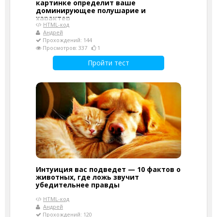
картинке определит ваше
доминирующее полушарие и
характер
HTML-код
Андрей
Прохождений: 144
Просмотров: 337
1
Пройти тест
Интуиция вас подведет — 10 фактов о
животных, где ложь звучит
убедительнее правды
HTML-код
Андрей
Прохождений: 120