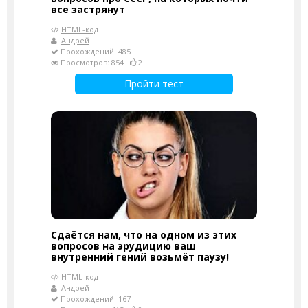
все застрянут
HTML-код
Андрей
Прохождений: 485
Просмотров: 854
2
Пройти тест
Сдаётся нам, что на одном из этих
вопросов на эрудицию ваш
внутренний гений возьмёт паузу!
HTML-код
Андрей
Прохождений: 167