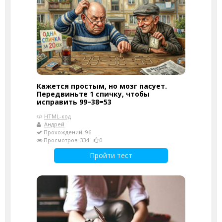
Кажется простым, но мозг пасует.
Передвиньте 1 спичку, чтобы
исправить 99−38=53
HTML-код
Андрей
Прохождений: 96
Просмотров: 334
0
Пройти тест