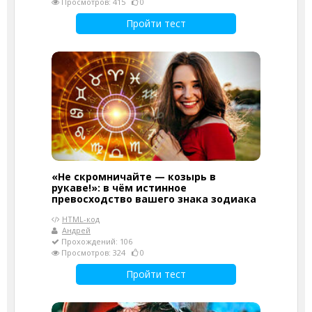
Просмотров: 415
0
Пройти тест
«Не скромничайте — козырь в
рукаве!»: в чём истинное
превосходство вашего знака зодиака
HTML-код
Андрей
Прохождений: 106
Просмотров: 324
0
Пройти тест