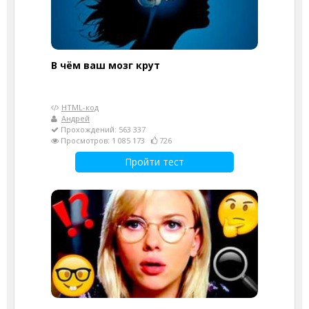
В чём ваш мозг крут
HTML-код
Андрей
Прохождений: 563 337
Просмотров: 1 085 173
726
Пройти тест