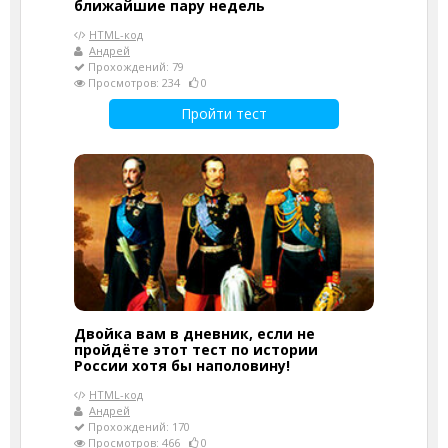
ближайшие пару недель
HTML-код
Андрей
Прохождений: 79
Просмотров: 234
0
Пройти тест
Двойка вам в дневник, если не
пройдёте этот тест по истории
России хотя бы наполовину!
HTML-код
Андрей
Прохождений: 170
Просмотров: 466
0