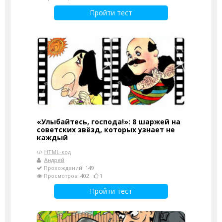
Пройти тест
«Улыбайтесь, господа!»: 8 шаржей на
советских звёзд, которых узнает не
каждый
HTML-код
Андрей
Прохождений: 149
Просмотров: 402
1
Пройти тест