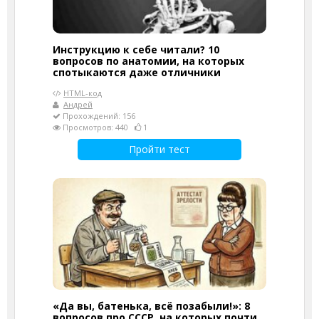
Инструкцию к себе читали? 10
вопросов по анатомии, на которых
спотыкаются даже отличники
HTML-код
Андрей
Прохождений: 156
Просмотров: 440
1
Пройти тест
«Да вы, батенька, всё позабыли!»: 8
вопросов про СССР, на которых почти