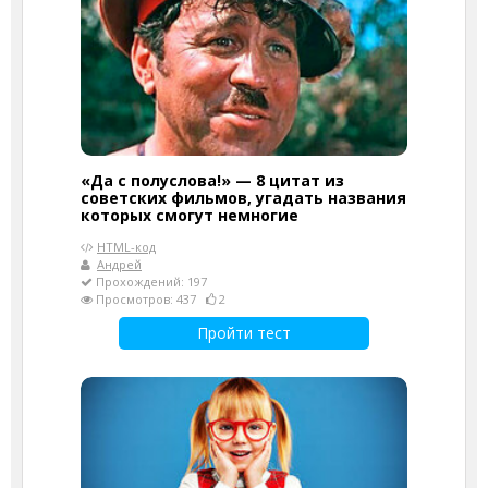
«Да с полуслова!» — 8 цитат из
советских фильмов, угадать названия
которых смогут немногие
HTML-код
Андрей
Прохождений: 197
Просмотров: 437
2
Пройти тест