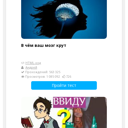
В чём ваш мозг крут
HTML-код
Андрей
Прохождений: 563 325
Просмотров: 1 085 092
726
Пройти тест