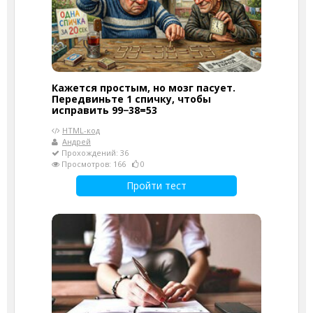
Кажется простым, но мозг пасует.
Передвиньте 1 спичку, чтобы
исправить 99−38=53
HTML-код
Андрей
Прохождений: 36
Просмотров: 166
0
Пройти тест