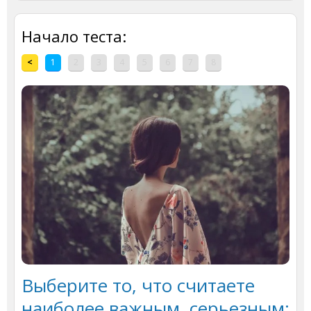
Начало теста:
<
1
2
3
4
5
6
7
8
Выберите то, что считаете
наиболее важным, серьезным: