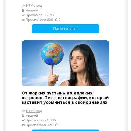
HTML-код
Андрей
Прохождений: 98
Просмотров: 226
0
Пройти тест
От жарких пустынь до далеких
островов. Тест по географии, который
заставит усомниться в своих знаниях
HTML-код
Андрей
Прохождений: 106
Просмотров: 324
0