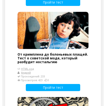
Пройти тест
От кримплена до болоньевых плащей.
Тест о советской моде, который
разбудит ностальгию
HTML-код
Андрей
Прохождений: 233
Просмотров: 423
0
Пройти тест