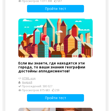
Просмотров: 1 011 308
537
Пройти тест
Если вы знаете, где находятся эти
города, то ваши знания географии
достойны аплодисментов!
HTML-код
Андрей
Прохождений: 500 027
Просмотров: 875 683
259
Пройти тест