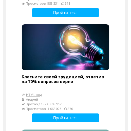
Просмотров: 858 331
311
Пройти тест
Блесните своей эрудицией, ответив
на 70% вопросов верно
HTML-код
Андрей
Прохождений: 609 952
Просмотров: 1 662 023
276
Пройти тест