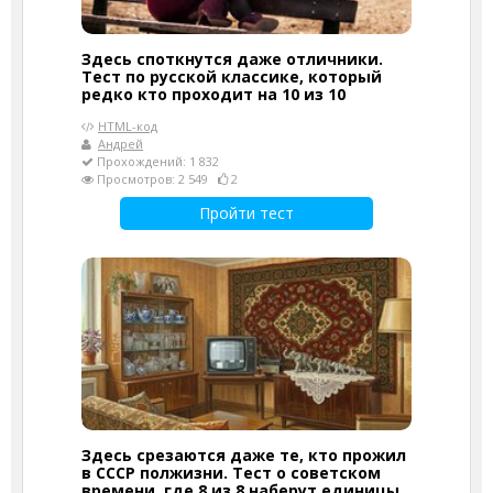
Здесь споткнутся даже отличники.
Тест по русской классике, который
редко кто проходит на 10 из 10
HTML-код
Андрей
Прохождений: 1 832
Просмотров: 2 549
2
Пройти тест
Здесь срезаются даже те, кто прожил
в СССР полжизни. Тест о советском
времени, где 8 из 8 наберут единицы