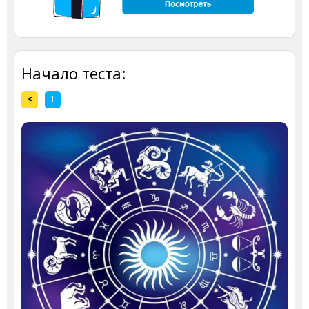
Начало теста:
<
1