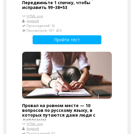
Передвиньте 1 спичку, чтобы
исправить 99−38=53
HTML-код
Андрей
Прохождений: 52
Просмотров: 197
0
Пройти тест
Провал на ровном месте — 10
вопросов по русскому языку, в
которых путаются даже люди с
дипломом
HTML-код
Андрей
Прохождений: 97