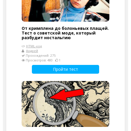
От кримплена до болоньевых плащей.
Тест о советской моде, который
разбудит ностальгию
HTML-код
Андрей
Прохождений: 275
Просмотров: 480
1
Пройти тест