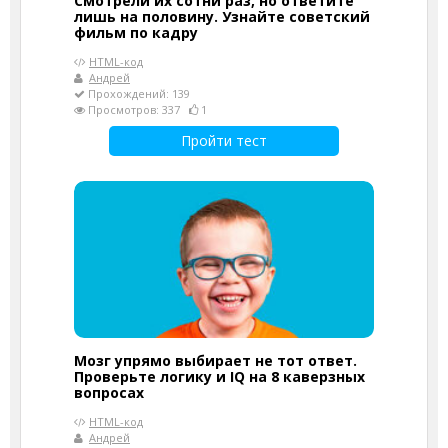
Смотрели их сотни раз, но ответите
лишь на половину. Узнайте советский
фильм по кадру
HTML-код
Андрей
Прохождений: 139
Просмотров: 337
1
Пройти тест
Мозг упрямо выбирает не тот ответ.
Проверьте логику и IQ на 8 каверзных
вопросах
HTML-код
Андрей