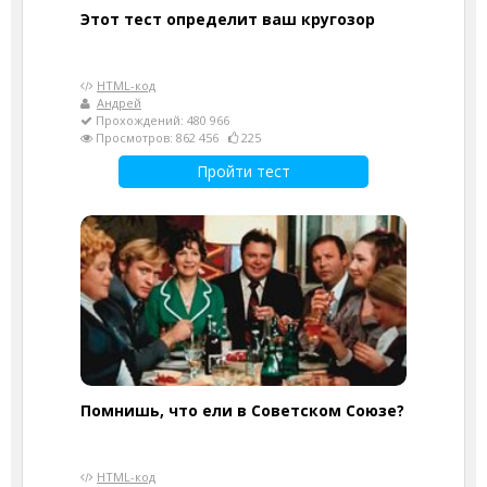
Этот тест определит ваш кругозор
HTML-код
Андрей
Прохождений: 480 966
Просмотров: 862 456
225
Пройти тест
Помнишь, что ели в Советском Союзе?
HTML-код