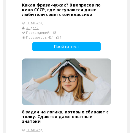
Какая фраза-чужак? 8 вопросов по
кино СССР, где оступаются даже
любители советской классики
HTML-код
Андрей
Прохождений: 168
Просмотров: 424
1
Пройти тест
8 задач на логику, которые сбивают с
толку. Сдаются даже опытные
знатоки
HTML-код