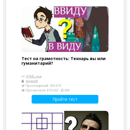
Тест на грамотность: Технарь вы или
гуманитарий?
HTML-код
Андрей
Прохождений: 535 973
Просмотров: 875 022
309
Пройти тест