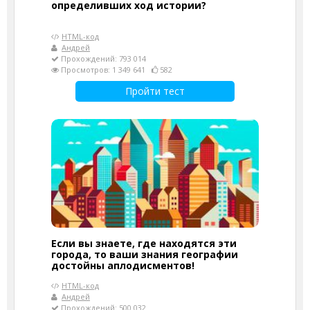
определивших ход истории?
HTML-код
Андрей
Прохождений: 793 014
Просмотров: 1 349 641
582
Пройти тест
Если вы знаете, где находятся эти
города, то ваши знания географии
достойны аплодисментов!
HTML-код
Андрей
Прохождений: 500 032