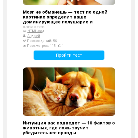
Мозг не обманешь — тест по одной
картинке определит ваше
доминирующее полушарие и
характер
HTML-код
Андрей
Прохождений: 56
Просмотров: 115
1
Пройти тест
Интуиция вас подведет — 10 фактов о
животных, где ложь звучит
убедительнее правды