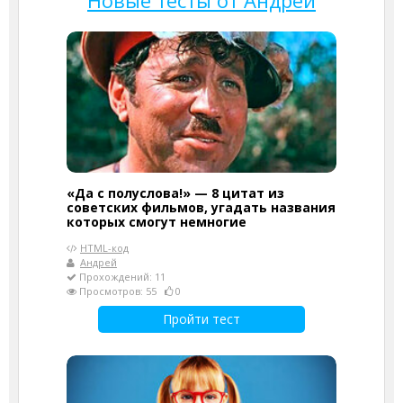
Новые тесты от Андрей
«Да с полуслова!» — 8 цитат из
советских фильмов, угадать названия
которых смогут немногие
HTML-код
Андрей
Прохождений: 11
Просмотров: 55
0
Пройти тест