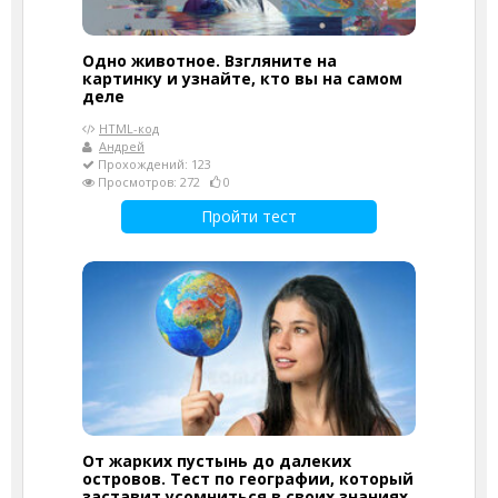
Одно животное. Взгляните на
картинку и узнайте, кто вы на самом
деле
HTML-код
Андрей
Прохождений: 123
Просмотров: 272
0
Пройти тест
От жарких пустынь до далеких
островов. Тест по географии, который
заставит усомниться в своих знаниях