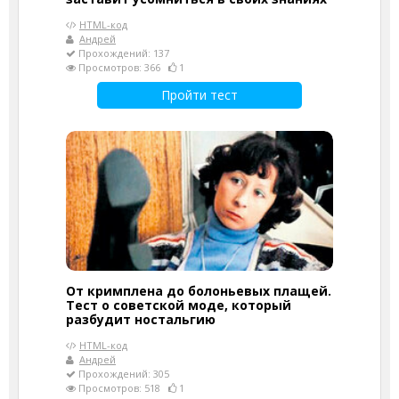
HTML-код
Андрей
Прохождений: 137
Просмотров: 366
1
Пройти тест
От кримплена до болоньевых плащей.
Тест о советской моде, который
разбудит ностальгию
HTML-код
Андрей
Прохождений: 305
Просмотров: 518
1