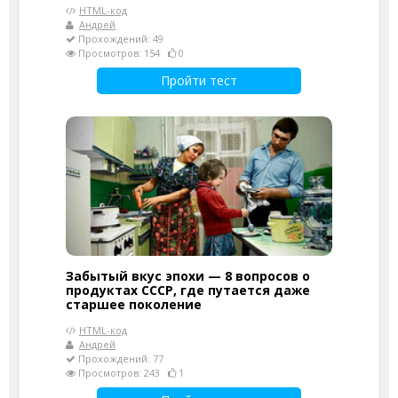
HTML-код
Андрей
Прохождений: 49
Просмотров: 154
0
Пройти тест
Забытый вкус эпохи — 8 вопросов о
продуктах СССР, где путается даже
старшее поколение
HTML-код
Андрей
Прохождений: 77
Просмотров: 243
1