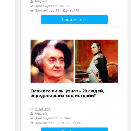
Андрей
Прохождений: 259 128
Просмотров: 894 426
175
Пройти тест
Сможете ли вы узнать 20 людей,
определивших ход истории?
HTML-код
Андрей
Прохождений: 793 044
Просмотров: 1 349 755
582