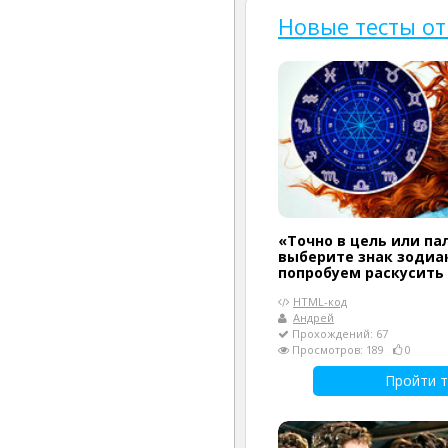
Новые тесты от
«Точно в цель или па
выберите знак зодиак
попробуем раскусить
HTML-код
Андрей
Прохождений: 67
Просмотров: 189
0
Пройти т