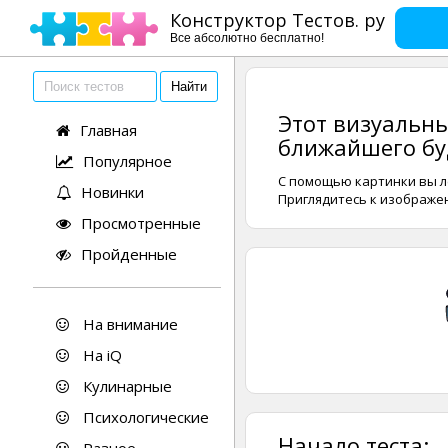
Конструктор Тестов. ру
Все абсолютно бесплатно!
Этот визуальны
Главная
ближайшего бу
Популярное
С помощью картинки вы л
Новинки
Приглядитесь к изображе
Просмотренные
Пройденные
На внимание
На iQ
Кулинарные
Психологические
Начало теста: