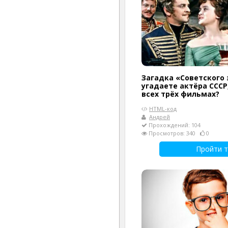
Загадка «Советского 
угадаете актёра СССР
всех трёх фильмах?
HTML-код
Андрей
Прохождений: 104
Просмотров: 340
0
Пройти т