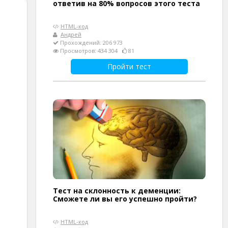
ответив на 80% вопросов этого теста
HTML-код
Андрей
Прохождений: 206 973
Просмотров: 434 304
81
Пройти тест
Тест на склонность к деменции:
Сможете ли вы его успешно пройти?
HTML-код