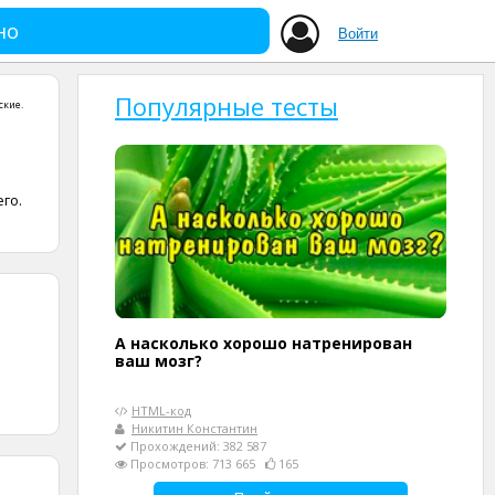
но
Войти
Популярные тесты
ские
.
го.
А насколько хорошо натренирован
ваш мозг?
HTML-код
Никитин Константин
Прохождений: 382 587
Просмотров: 713 665
165