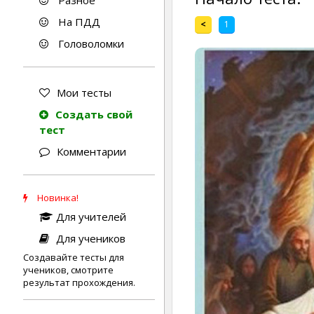
Разное
На ПДД
<
1
Головоломки
Мои тесты
Создать свой
тест
Комментарии
Новинка!
Для учителей
Для учеников
Создавайте тесты для
учеников, смотрите
результат прохождения.