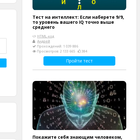
Тест на интеллект: Если наберете 9/9,
то уровень вашего IQ точно выше
среднего
HTML-код
Андрей
Прохождений: 1 039 886
Просмотров: 2 133 665
384
Пройти тест
Покажите себя знающим человеком,