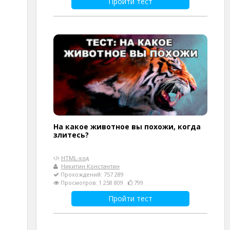
Пройти тест
На какое животное вы похожи, когда
злитесь?
HTML-код
Никитин Константин
Прохождений: 757 289
Просмотров: 1 258 809
799
Пройти тест