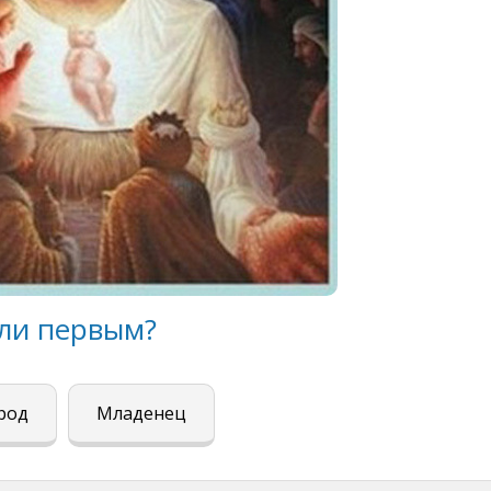
ели первым?
род
Младенец