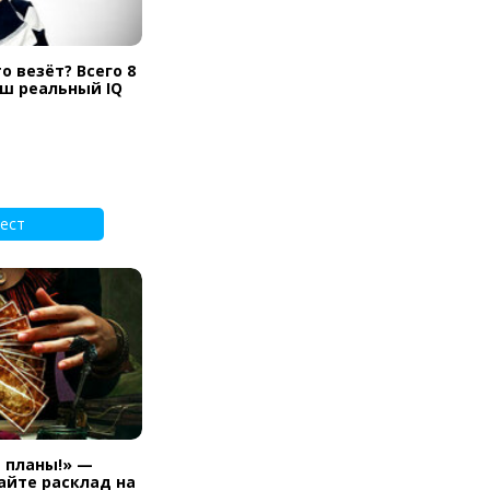
о везёт? Всего 8
аш реальный IQ
ест
и планы!» —
айте расклад на