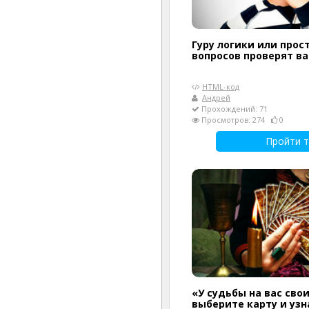
Гуру логики или прост
вопросов проверят в
HTML-код
Андрей
Прохождений: 71
Просмотров: 274
0
Пройти т
«У судьбы на вас сво
выберите карту и узн