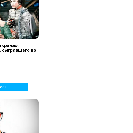
экрана»:
, сыгравшего во
ест