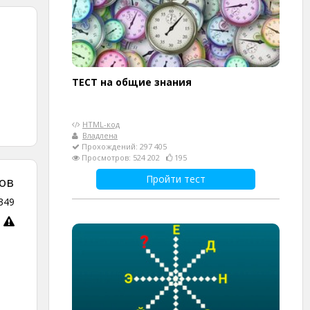
ТЕСТ на общие знания
HTML-код
Владлена
Прохождений: 297 405
Просмотров: 524 202
195
Пройти тест
ов
349