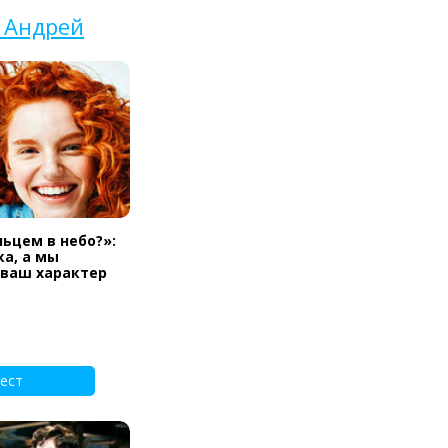
 Андрей
льцем в небо?»:
а, а мы
 ваш характер
ест