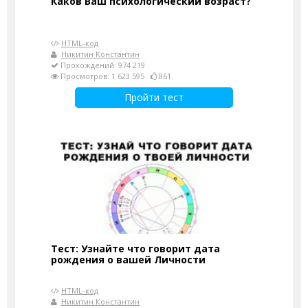
Каков Ваш психологический возраст?
HTML-код
Никитин Константин
Прохождений: 974 219
Просмотров: 1 623 595
861
Пройти тест
Тест: Узнайте что говорит дата
рождения о вашей Личности
HTML-код
Никитин Константин