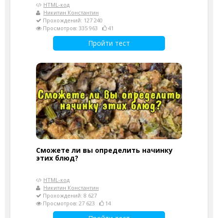
HTML-код
Никитин Константин
Прохождений: 127 240
Просмотров: 335 963
41
Пройти тест
Сможете ли вы определить начинку
этих блюд?
HTML-код
Никитин Константин
Прохождений: 8 627
Просмотров: 27 623
14