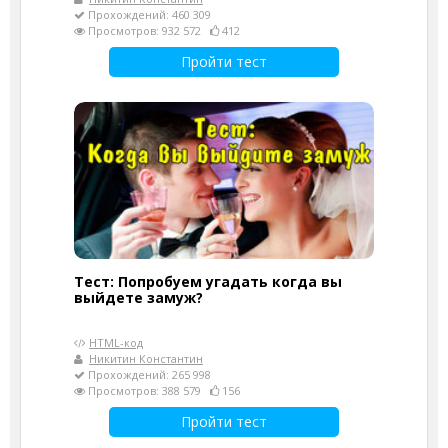
Прохождений: 460 309
Просмотров: 932 572
412
Пройти тест
Тест: Попробуем угадать когда вы
выйдете замуж?
HTML-код
Никитин Константин
Прохождений: 265 998
Просмотров: 388 579
156
Пройти тест