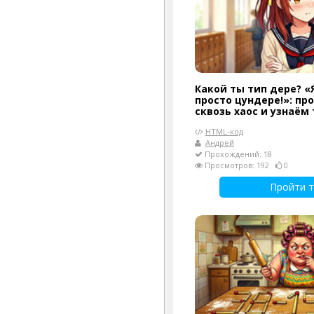
Какой ты тип дере? «Я
просто цундере!»: п
сквозь хаос и узнаём
HTML-код
Андрей
Прохождений: 18
Просмотров: 192
0
Пройти т