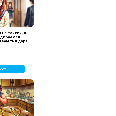
 не токсик, я
родираемся
 твой тип дэрэ
ест