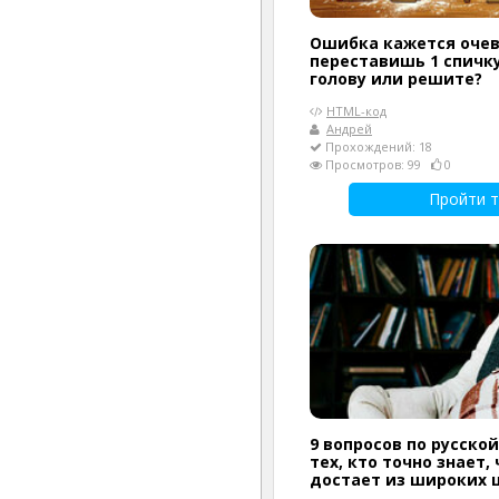
Ошибка кажется очев
переставишь 1 спичку
голову или решите?
HTML-код
Андрей
Прохождений: 18
Просмотров: 99
0
Пройти т
9 вопросов по русско
тех, кто точно знает
достает из широких 