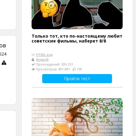
Только тот, кто по-настоящему любит
советские фильмы, наберет 8/8
ов
524
HTML-код
Андрей
Прохождений: 309 251
Просмотров: 491 881
159
Пройти тест