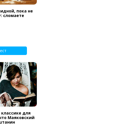
идной, пока не
: сломаете
ест
й классике для
, что Маяковский
штанин