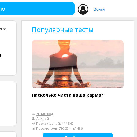
но
Войти
Популярные тесты
ские
.
я
Насколько чиста ваша карма?
HTML-код
Андрей
Прохождений: 414 869
Просмотров: 780 504
496