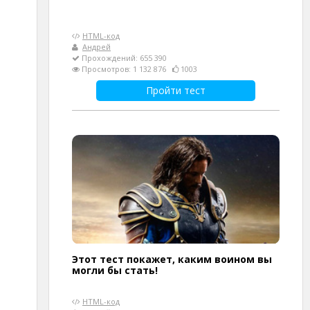
HTML-код
Андрей
Прохождений: 655 390
Просмотров: 1 132 876
1003
Пройти тест
Этот тест покажет, каким воином вы
могли бы стать!
HTML-код