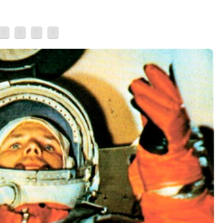
5
6
7
8