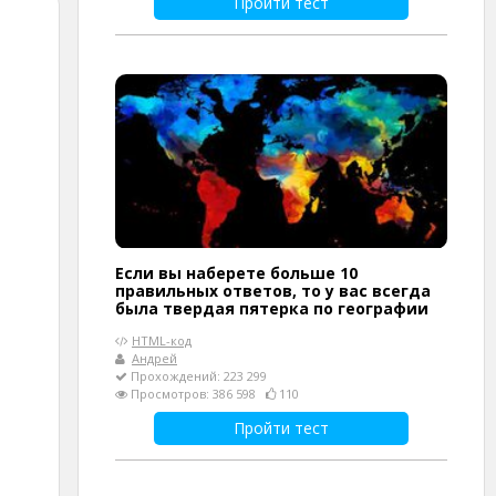
Пройти тест
Если вы наберете больше 10
правильных ответов, то у вас всегда
была твердая пятерка по географии
HTML-код
Андрей
Прохождений: 223 299
Просмотров: 386 598
110
Пройти тест