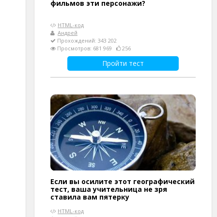
фильмов эти персонажи?
HTML-код
Андрей
Прохождений: 343 202
Просмотров: 681 969
256
Пройти тест
Если вы осилите этот географический
тест, ваша учительница не зря
ставила вам пятерку
HTML-код