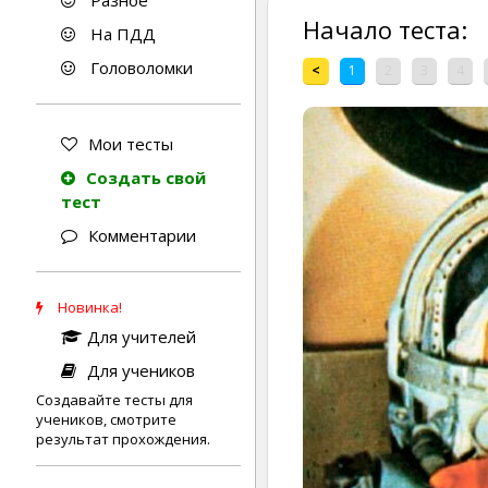
Разное
Начало теста:
На ПДД
Головоломки
<
1
2
3
4
Мои тесты
Создать свой
тест
Комментарии
Новинка!
Для учителей
Для учеников
Создавайте тесты для
учеников, смотрите
результат прохождения.