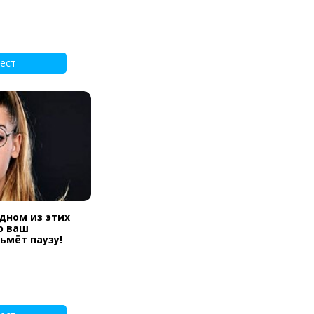
ест
одном из этих
ю ваш
ьмёт паузу!