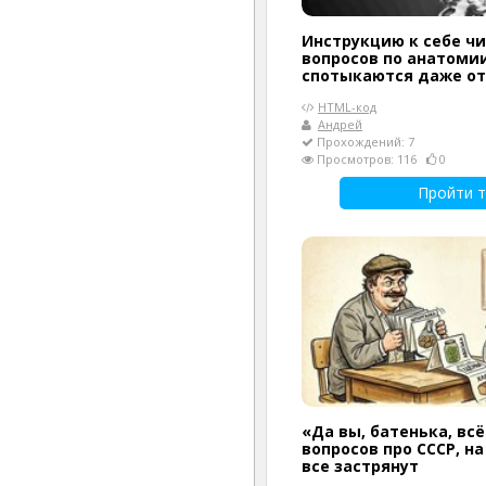
Инструкцию к себе чи
вопросов по анатомии
спотыкаются даже о
HTML-код
Андрей
Прохождений: 7
Просмотров: 116
0
Пройти т
«Да вы, батенька, всё
вопросов про СССР, н
все застрянут