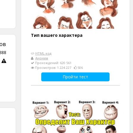
Тип вашего характера
ов
388
HTML-код
Аноним
Прохождений: 620 561
Просмотров: 1 224 227
506
Пройти тест