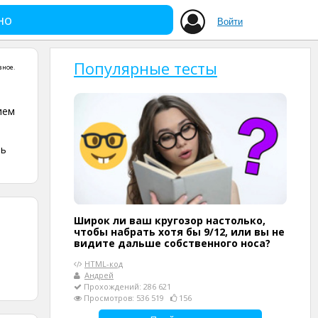
но
Войти
Популярные тесты
зное
.
ием
ть
Широк ли ваш кругозор настолько,
чтобы набрать хотя бы 9/12, или вы не
видите дальше собственного носа?
HTML-код
Андрей
Прохождений: 286 621
Просмотров: 536 519
156