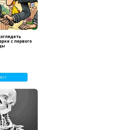
азглядеть
арке с первого
цы
ест