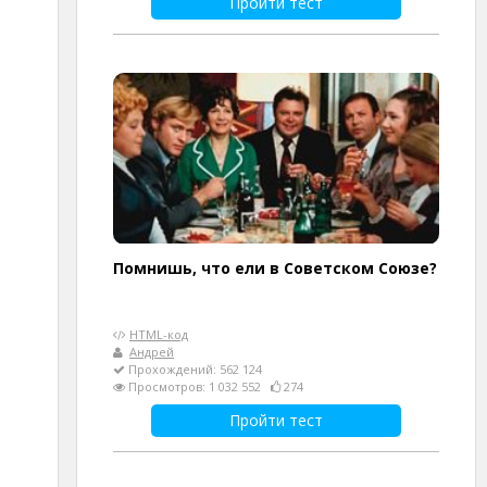
Пройти тест
Помнишь, что ели в Советском Союзе?
HTML-код
Андрей
Прохождений: 562 124
Просмотров: 1 032 552
274
Пройти тест