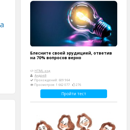
на
Блесните своей эрудицией, ответив
на 70% вопросов верно
HTML-код
Андрей
Прохождений: 609 964
Просмотров: 1 662 077
276
Пройти тест