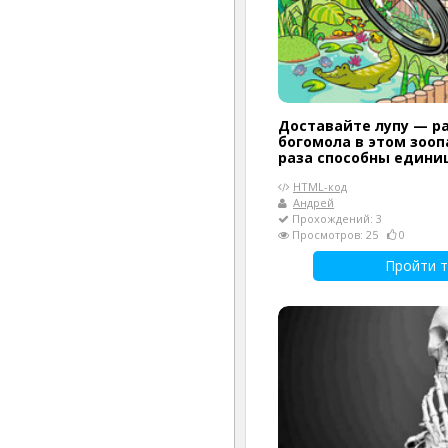
Доставайте лупу — р
богомола в этом зооп
раза способны едини
HTML-код
Андрей
Прохождений: 3
Просмотров: 25
0
Пройти т