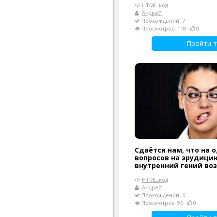
HTML-код
Андрей
Прохождений: 7
Просмотров: 118
0
Пройти т
Сдаётся нам, что на 
вопросов на эрудици
внутренний гений воз
HTML-код
Андрей
Прохождений: 6
Просмотров: 96
0