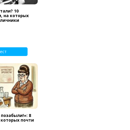
тали? 10
, на которых
тличники
ест
 позабыли!»: 8
а которых почти