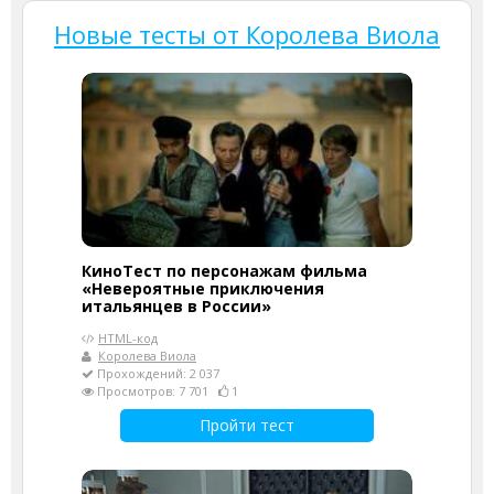
Новые тесты от Королева Виола
КиноТест по персонажам фильма
«Невероятные приключения
итальянцев в России»
HTML-код
Королева Виола
Прохождений: 2 037
Просмотров: 7 701
1
Пройти тест