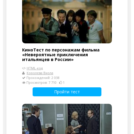
КиноТест по персонажам фильма
«Невероятные приключения
итальянцев в России»
HTML-код
Королева Виола
Прохождений: 2 038
Просмотров: 7 710
1
Пройти тест