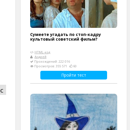
Сумеете угадать по стоп-кадру
культовый советский фильм?
HTML-код
Андрей
Прохождений: 222 016
Просмотров: 355 571
60
Пройти тест
с