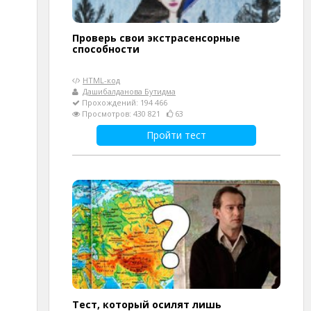
Проверь свои экстрасенсорные
способности
HTML-код
Дашибалданова Бутидма
Прохождений: 194 466
Просмотров: 430 821
63
Пройти тест
Тест, который осилят лишь