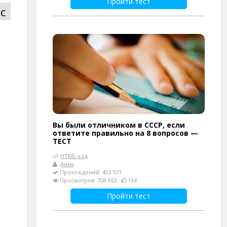
Пройти тест
с
Вы были отличником в СССР, если
ответите правильно на 8 вопросов —
ТЕСТ
HTML-код
Анна
Прохождений: 403 571
Просмотров: 708 863
194
Пройти тест