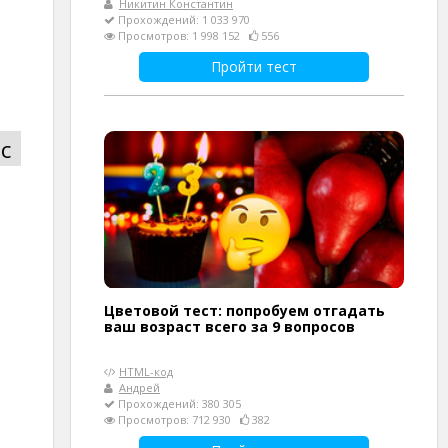
Никитин Константин
Прохождений: 1 033 970
Просмотров: 1 998 152
556
Пройти тест
с
Цветовой тест: попробуем отгадать
ваш возраст всего за 9 вопросов
HTML-код
Андрей
Прохождений: 380 305
Просмотров: 712 930
382