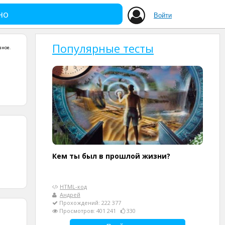
но
Войти
Популярные тесты
зное
.
Кем ты был в прошлой жизни?
HTML-код
Андрей
Прохождений: 222 377
Просмотров: 401 241
330