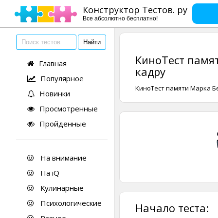
Конструктор Тестов. ру
Все абсолютно бесплатно!
КиноТест памят
Главная
кадру
Популярное
КиноТест памяти Марка Бе
Новинки
Просмотренные
Пройденные
На внимание
На iQ
Кулинарные
Психологические
Начало теста: