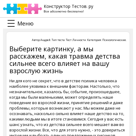
Конструктор Тестов. ру
Все абсолютно бесплатно!
Меню
Автор
Андрей
. Тип теста:
Тест Личности
. Категория:
Психологические
.
Выберите картинку, а мы
расскажем, какая травма детства
сильнее всего влияет на вашу
взрослую жизнь
Ни для кого не секрет, что в детстве психика человека
наиболее уязвима к внешним факторам. Настолько, что
незначительное, казалось бы, событие, произошедшее,
когда мы были маленькими, может определять наше
поведение во взрослой жизни, принятие решений и даже
проблемы, которые возникают у нас. Мы можем даже не
осознавать, насколько сильно влияет наше детство на то,
какими людьми мы в итоге становимся. Сегодня у вас есть
шанс узнать, что из детства сильнее всего мешает вам во
взрослой жизни. Все, что для этого нужно, - это довериться
интуиции и выбрать один из предложенных рисунков.