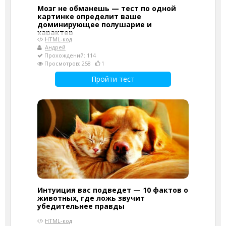
Мозг не обманешь — тест по одной
картинке определит ваше
доминирующее полушарие и
характер
HTML-код
Андрей
Прохождений: 114
Просмотров: 258
1
Пройти тест
Интуиция вас подведет — 10 фактов о
животных, где ложь звучит
убедительнее правды
HTML-код