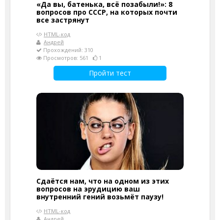
«Да вы, батенька, всё позабыли!»: 8
вопросов про СССР, на которых почти
все застрянут
HTML-код
Андрей
Прохождений: 310
Просмотров: 561
1
Пройти тест
Сдаётся нам, что на одном из этих
вопросов на эрудицию ваш
внутренний гений возьмёт паузу!
HTML-код
Андрей