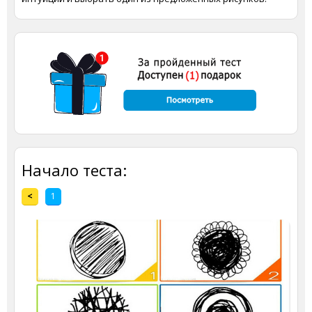
Начало теста:
<
1