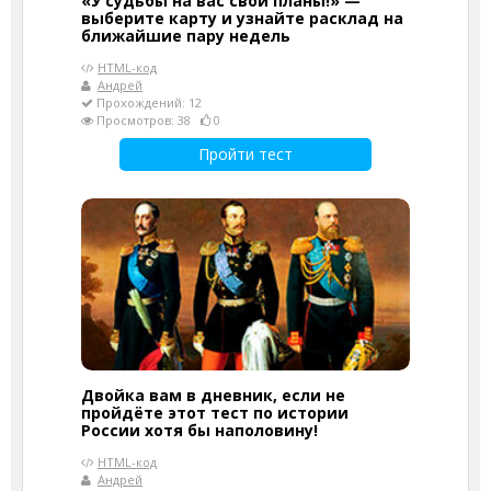
«У судьбы на вас свои планы!» —
выберите карту и узнайте расклад на
ближайшие пару недель
HTML-код
Андрей
Прохождений: 12
Просмотров: 38
0
Пройти тест
Двойка вам в дневник, если не
пройдёте этот тест по истории
России хотя бы наполовину!
HTML-код
Андрей