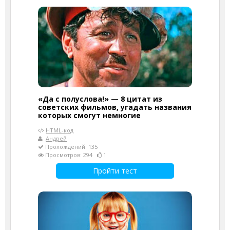
«Да с полуслова!» — 8 цитат из
советских фильмов, угадать названия
которых смогут немногие
HTML-код
Андрей
Прохождений: 135
Просмотров: 294
1
Пройти тест