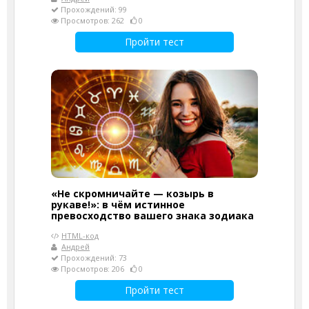
Прохождений: 99
Просмотров: 262
0
Пройти тест
«Не скромничайте — козырь в
рукаве!»: в чём истинное
превосходство вашего знака зодиака
HTML-код
Андрей
Прохождений: 73
Просмотров: 206
0
Пройти тест