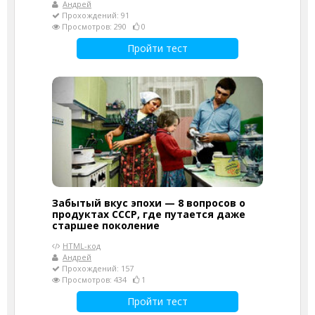
Андрей
Прохождений: 91
Просмотров: 290
0
Пройти тест
Забытый вкус эпохи — 8 вопросов о
продуктах СССР, где путается даже
старшее поколение
HTML-код
Андрей
Прохождений: 157
Просмотров: 434
1
Пройти тест