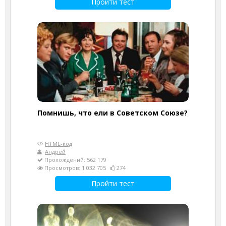
Пройти тест
Помнишь, что ели в Советском Союзе?
HTML-код
Андрей
Прохождений: 562 179
Просмотров: 1 032 705
274
Пройти тест