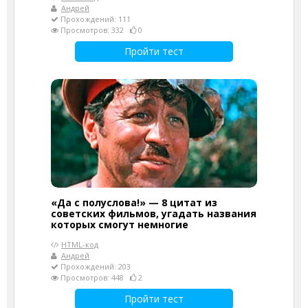
Андрей
Прохождений: 111
Просмотров: 332
0
Пройти тест
«Да с полуслова!» — 8 цитат из
советских фильмов, угадать названия
которых смогут немногие
HTML-код
Андрей
Прохождений: 203
Просмотров: 448
2
Пройти тест