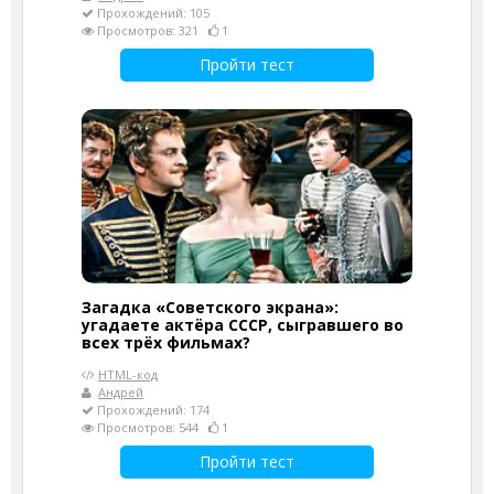
Прохождений: 105
Просмотров: 321
1
Пройти тест
Загадка «Советского экрана»:
угадаете актёра СССР, сыгравшего во
всех трёх фильмах?
HTML-код
Андрей
Прохождений: 174
Просмотров: 544
1
Пройти тест