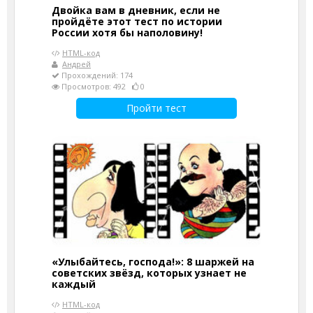
Двойка вам в дневник, если не
пройдёте этот тест по истории
России хотя бы наполовину!
HTML-код
Андрей
Прохождений: 174
Просмотров: 492
0
Пройти тест
«Улыбайтесь, господа!»: 8 шаржей на
советских звёзд, которых узнает не
каждый
HTML-код