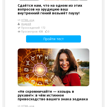
Сдаётся нам, что на одном из этих
вопросов на эрудицию ваш
внутренний гений возьмёт паузу!
HTML-код
Андрей
Прохождений: 172
Просмотров: 438
0
Пройти тест
«Не скромничайте — козырь в
рукаве!»: в чём истинное
превосходство вашего знака зодиака
HTML-код