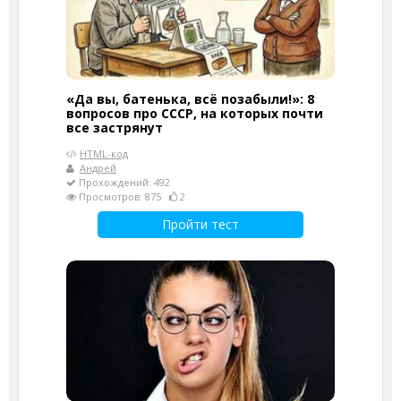
«Да вы, батенька, всё позабыли!»: 8
вопросов про СССР, на которых почти
все застрянут
HTML-код
Андрей
Прохождений: 492
Просмотров: 875
2
Пройти тест