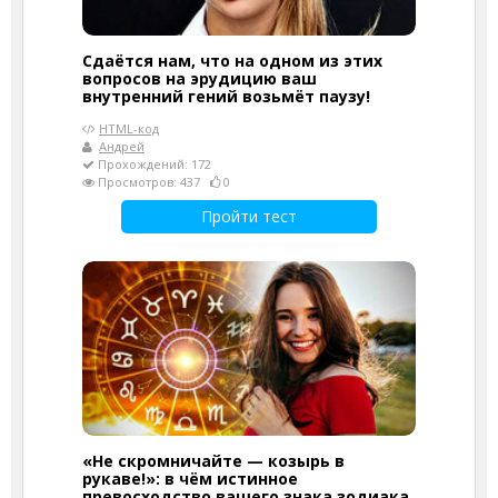
Сдаётся нам, что на одном из этих
вопросов на эрудицию ваш
внутренний гений возьмёт паузу!
HTML-код
Андрей
Прохождений: 172
Просмотров: 437
0
Пройти тест
«Не скромничайте — козырь в
рукаве!»: в чём истинное
превосходство вашего знака зодиака