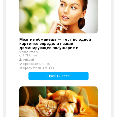
Мозг не обманешь — тест по одной
картинке определит ваше
доминирующее полушарие и
характер
HTML-код
Андрей
Прохождений: 145
Просмотров: 339
1
Пройти тест