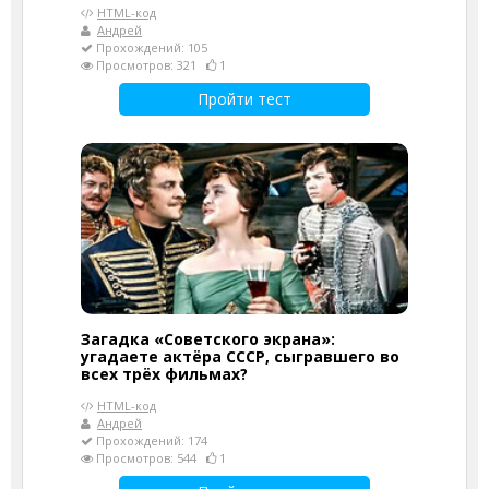
HTML-код
Андрей
Прохождений: 105
Просмотров: 321
1
Пройти тест
Загадка «Советского экрана»:
угадаете актёра СССР, сыгравшего во
всех трёх фильмах?
HTML-код
Андрей
Прохождений: 174
Просмотров: 544
1