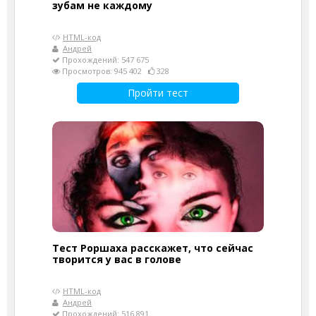
зубам не каждому
HTML-код
Андрей
Прохождений: 547 675
Просмотров: 945 402
328
Пройти тест
Тест Роршаха расскажет, что сейчас
творится у вас в голове
HTML-код
Андрей
Прохождений: 516 891