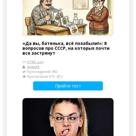
«Да вы, батенька, всё позабыли!»: 8
вопросов про СССР, на которых почти
все застрянут
HTML-код
Андрей
Прохождений: 492
Просмотров: 875
2
Пройти тест