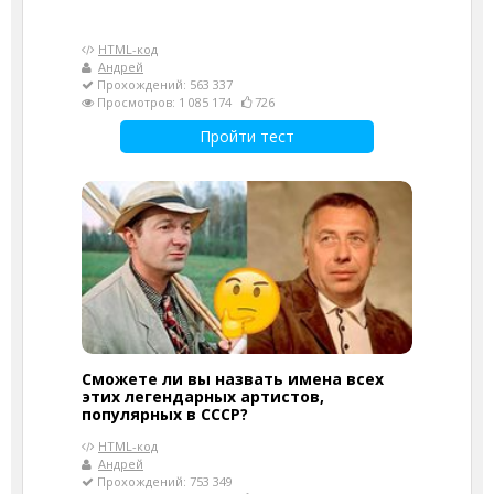
HTML-код
Андрей
Прохождений: 563 337
Просмотров: 1 085 174
726
Пройти тест
Сможете ли вы назвать имена всех
этих легендарных артистов,
популярных в СССР?
HTML-код
Андрей
Прохождений: 753 349