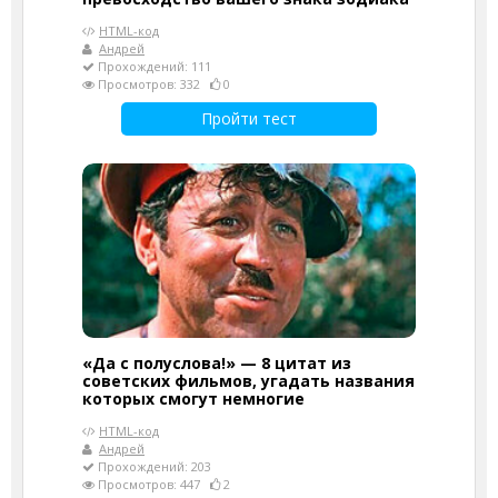
HTML-код
Андрей
Прохождений: 111
Просмотров: 332
0
Пройти тест
«Да с полуслова!» — 8 цитат из
советских фильмов, угадать названия
которых смогут немногие
HTML-код
Андрей
Прохождений: 203
Просмотров: 447
2