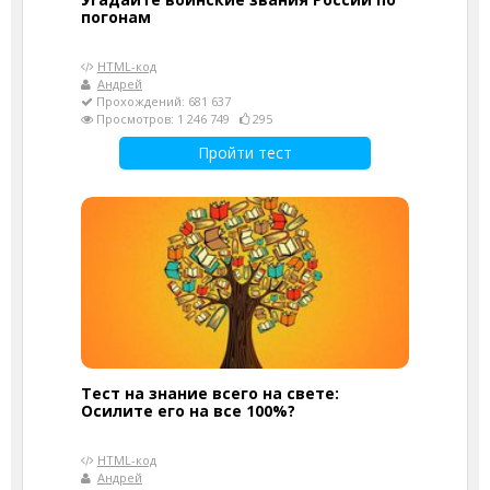
погонам
HTML-код
Андрей
Прохождений: 681 637
Просмотров: 1 246 749
295
Пройти тест
Тест на знание всего на свете:
Осилите его на все 100%?
HTML-код
Андрей