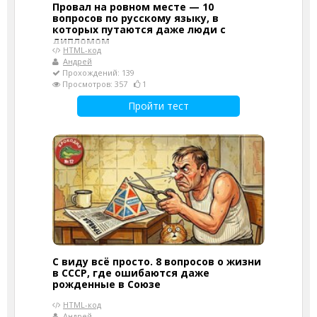
Провал на ровном месте — 10
вопросов по русскому языку, в
которых путаются даже люди с
дипломом
HTML-код
Андрей
Прохождений: 139
Просмотров: 357
1
Пройти тест
С виду всё просто. 8 вопросов о жизни
в СССР, где ошибаются даже
рожденные в Союзе
HTML-код
Андрей