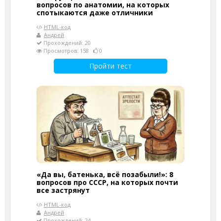
вопросов по анатомии, на которых
спотыкаются даже отличники
HTML-код
Андрей
Прохождений: 20
Просмотров: 158
0
Пройти тест
«Да вы, батенька, всё позабыли!»: 8
вопросов про СССР, на которых почти
все застрянут
HTML-код
Андрей
Прохождений: 24