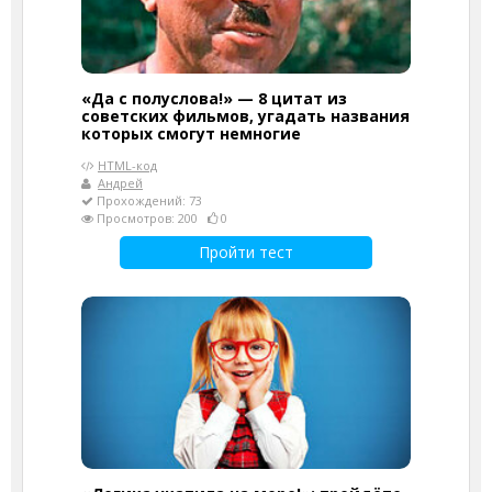
«Да с полуслова!» — 8 цитат из
советских фильмов, угадать названия
которых смогут немногие
HTML-код
Андрей
Прохождений: 73
Просмотров: 200
0
Пройти тест