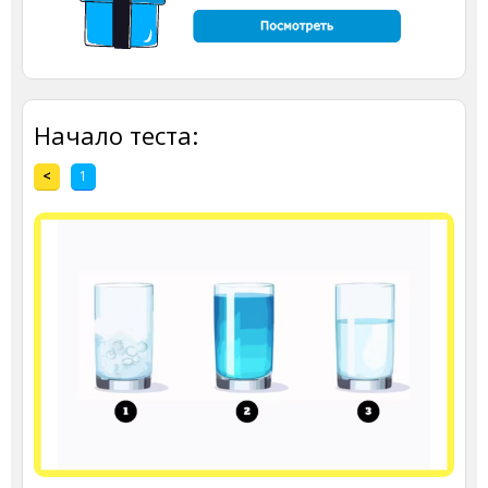
Начало теста:
<
1