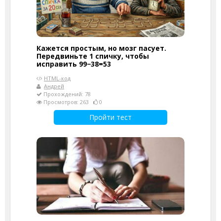
Кажется простым, но мозг пасует.
Передвиньте 1 спичку, чтобы
исправить 99−38=53
HTML-код
Андрей
Прохождений: 78
Просмотров: 263
0
Пройти тест