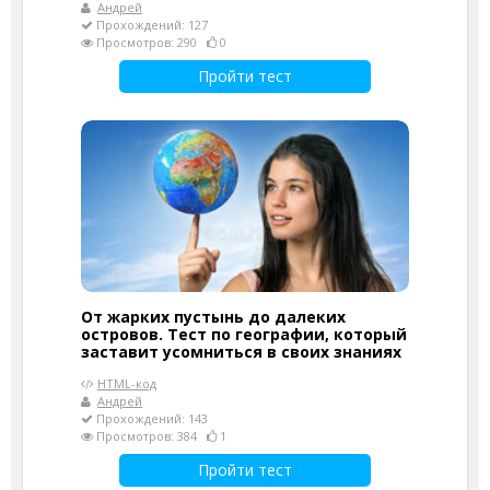
Андрей
Прохождений: 127
Просмотров: 290
0
Пройти тест
От жарких пустынь до далеких
островов. Тест по географии, который
заставит усомниться в своих знаниях
HTML-код
Андрей
Прохождений: 143
Просмотров: 384
1
Пройти тест