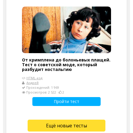
От кримплена до болоньевых плащей.
Тест о советской моде, который
разбудит ностальгию
HTML-код
Андрей
Прохождений: 1 969
Просмотров: 2 522
2
Пройти тест
Ещё новые тесты