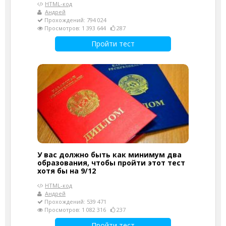
HTML-код
Андрей
Прохождений: 794 024
Просмотров: 1 393 644
287
Пройти тест
У вас должно быть как минимум два
образования, чтобы пройти этот тест
хотя бы на 9/12
HTML-код
Андрей
Прохождений: 539 471
Просмотров: 1 082 316
237
Пройти тест