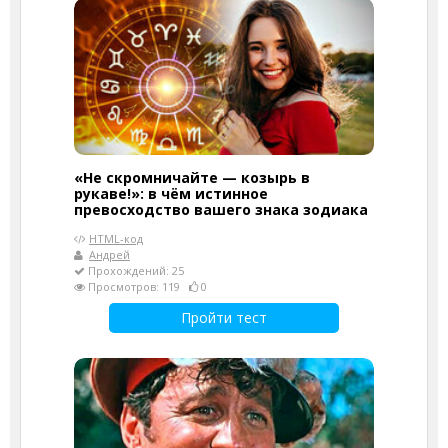
«Не скромничайте — козырь в
рукаве!»: в чём истинное
превосходство вашего знака зодиака
HTML-код
Андрей
Прохождений: 25
Просмотров: 119
0
Пройти тест