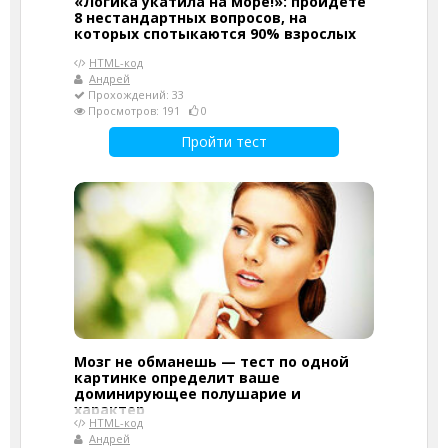
«Логика укатила на море!»: пройдёте
8 нестандартных вопросов, на
которых спотыкаются 90% взрослых
HTML-код
Андрей
Прохождений: 33
Просмотров: 191
0
Пройти тест
Мозг не обманешь — тест по одной
картинке определит ваше
доминирующее полушарие и
характер
HTML-код
Андрей