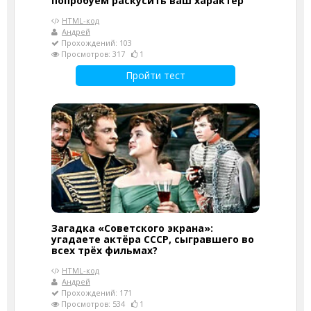
попробуем раскусить ваш характер
HTML-код
Андрей
Прохождений: 103
Просмотров: 317
1
Пройти тест
Загадка «Советского экрана»:
угадаете актёра СССР, сыгравшего во
всех трёх фильмах?
HTML-код
Андрей
Прохождений: 171
Просмотров: 534
1