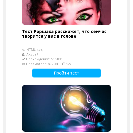
Тест Роршаха расскажет, что сейчас
творится у вас в голове
HTML-код
Андрей
Прохождений: 516 891
Просмотров: 807 341
379
Пройти тест