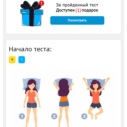
Начало теста:
<
1