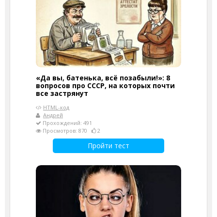
«Да вы, батенька, всё позабыли!»: 8
вопросов про СССР, на которых почти
все застрянут
HTML-код
Андрей
Прохождений: 491
Просмотров: 870
2
Пройти тест