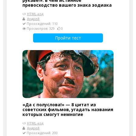
рукаве!»: в чём истинное
превосходство вашего знака зодиака
HTML-код
Андрей
Прохождений: 110
Просмотров: 329
0
Пройти тест
«Да с полуслова!» — 8 цитат из
советских фильмов, угадать названия
которых смогут немногие
HTML-код
Андрей
Прохождений: 200