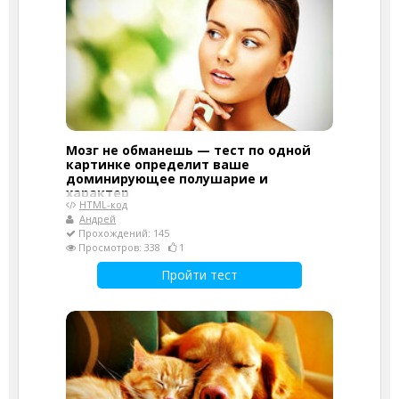
Мозг не обманешь — тест по одной
картинке определит ваше
доминирующее полушарие и
характер
HTML-код
Андрей
Прохождений: 145
Просмотров: 338
1
Пройти тест