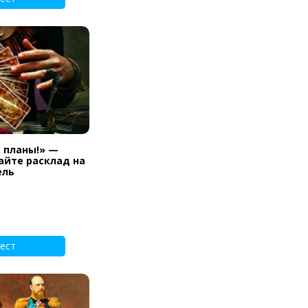
и планы!» —
айте расклад на
ель
ест