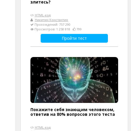
злитесь?
HTML-код
Никитин Константин
Прохождений: 757 290
Просмотров: 1 258 818
799
Пройти тест
Покажите себя знающим человеком,
ответив на 80% вопросов этого теста
HTML-код