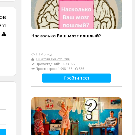
ов
351
Насколько Ваш мозг пошлый?
HTML-код
Никитин Константин
Прохождений: 1 033 977
Просмотров: 1 998 185
556
Пройти тест