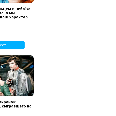
льцем в небо?»:
а, а мы
 ваш характер
ест
экрана»:
, сыгравшего во