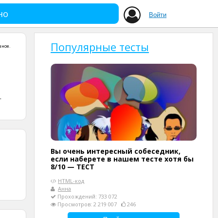
но
Войти
Популярные тесты
зное
.
.
Вы очень интересный собеседник,
если наберете в нашем тесте хотя бы
8/10 — ТЕСТ
HTML-код
Анна
Прохождений: 733 072
Просмотров: 2 219 007
246