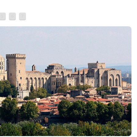
5
6
7