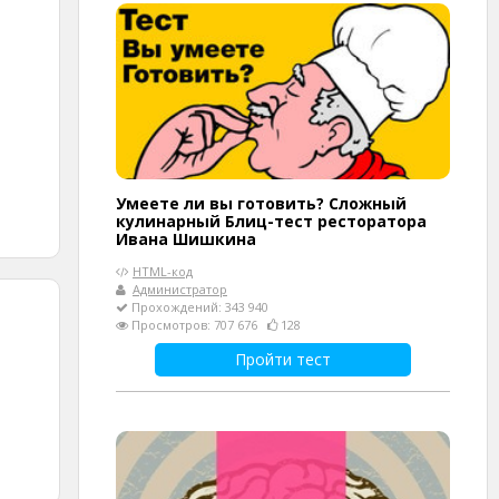
Умеете ли вы готовить? Сложный
кулинарный Блиц-тест ресторатора
Ивана Шишкина
HTML-код
Администратор
Прохождений: 343 940
Просмотров: 707 676
128
Пройти тест