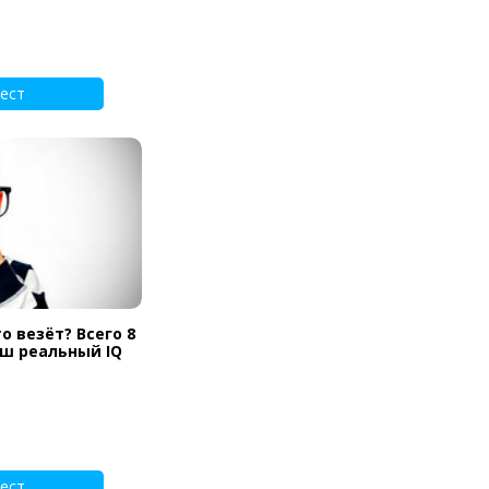
ест
о везёт? Всего 8
аш реальный IQ
ест