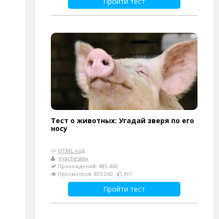
Пройти тест
Тест о животных: Угадай зверя по его
носу
HTML-код
Vyacheslaw
Прохождений: 485 460
Просмотров: 805 060
397
Пройти тест