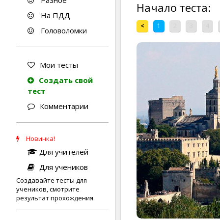
Разное
Начало теста:
На ПДД
<
1
2
3
4
Головоломки
Мои тесты
Создать свой
тест
Комментарии
Новинка!
Для учителей
Для учеников
Создавайте тесты для
учеников, смотрите
результат прохождения.