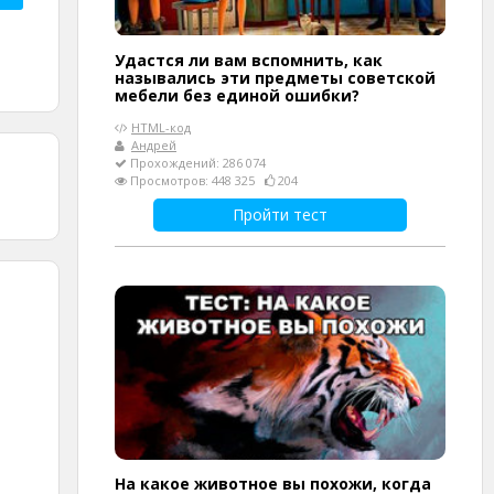
Удастся ли вам вспомнить, как
назывались эти предметы советской
мебели без единой ошибки?
HTML-код
Андрей
Прохождений: 286 074
Просмотров: 448 325
204
Пройти тест
На какое животное вы похожи, когда