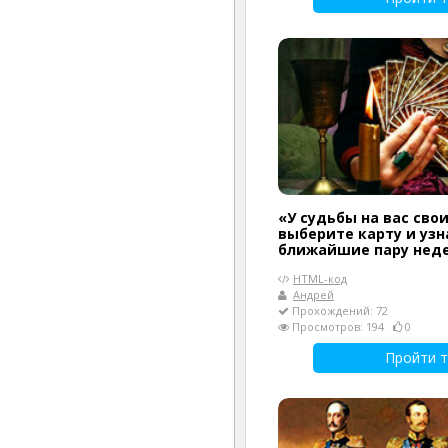
«У судьбы на вас сво
выберите карту и узн
ближайшие пару нед
HTML-код
Андрей
Прохождений: 72
Просмотров: 194
0
Пройти т