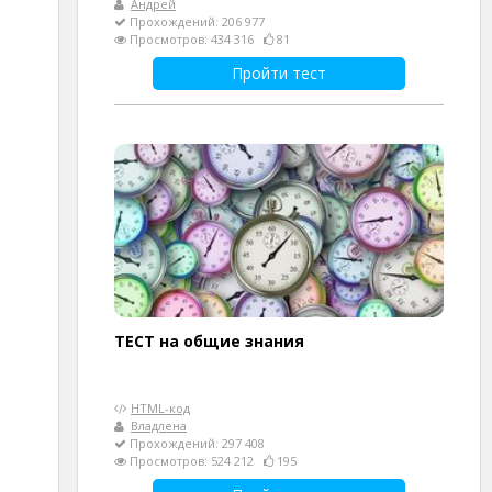
Андрей
Прохождений: 206 977
Просмотров: 434 316
81
Пройти тест
ТЕСТ на общие знания
HTML-код
Владлена
Прохождений: 297 408
Просмотров: 524 212
195