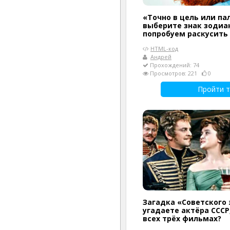
«Точно в цель или па
выберите знак зодиак
попробуем раскусить
HTML-код
Андрей
Прохождений: 74
Просмотров: 221
0
Пройти т
Загадка «Советского 
угадаете актёра СССР
всех трёх фильмах?