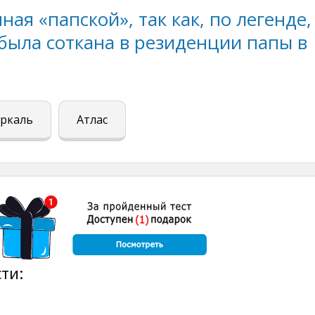
ная «папской», так как, по легенде,
была соткана в резиденции папы в
ркаль
Атлас
ти: