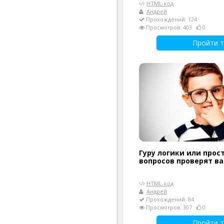
HTML-код
Андрей
Прохождений: 124
Просмотров: 403
0
Пройти т
Гуру логики или прост
вопросов проверят в
HTML-код
Андрей
Прохождений: 84
Просмотров: 307
0
Пройти т