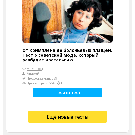
От кримплена до болоньевых плащей.
Тест о советской моде, который
разбудит ностальгию
HTML-код
Андрей
Прохождений: 329
Просмотров: 554
1
Пройти тест
Ещё новые тесты