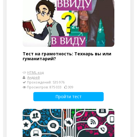
Тест на грамотность: Технарь вы или
гуманитарий?
HTML-код
Андрей
Прохождений: 535 976
Просмотров: 875 033
309
Пройти тест