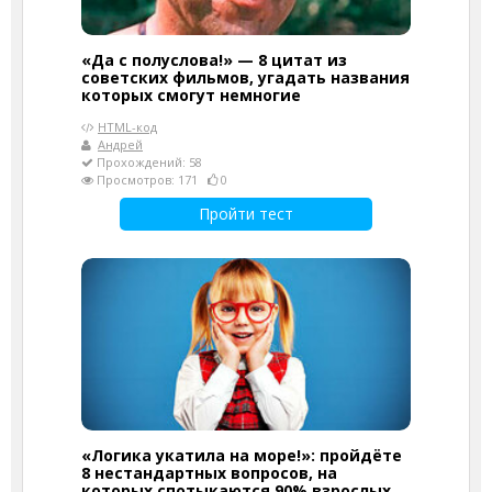
«Да с полуслова!» — 8 цитат из
советских фильмов, угадать названия
которых смогут немногие
HTML-код
Андрей
Прохождений: 58
Просмотров: 171
0
Пройти тест
«Логика укатила на море!»: пройдёте
8 нестандартных вопросов, на
которых спотыкаются 90% взрослых