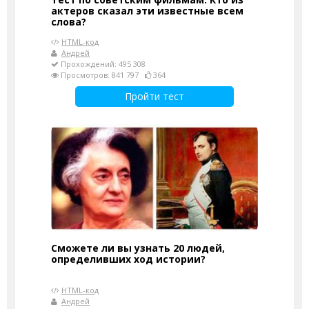
актеров сказал эти известные всем
слова?
HTML-код
Андрей
Прохождений: 495 308
Просмотров: 841 797
364
Пройти тест
Сможете ли вы узнать 20 людей,
определивших ход истории?
HTML-код
Андрей