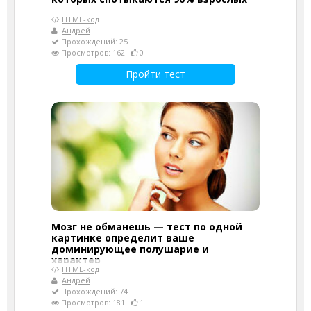
HTML-код
Андрей
Прохождений: 25
Просмотров: 162
0
Пройти тест
Мозг не обманешь — тест по одной
картинке определит ваше
доминирующее полушарие и
характер
HTML-код
Андрей
Прохождений: 74
Просмотров: 181
1