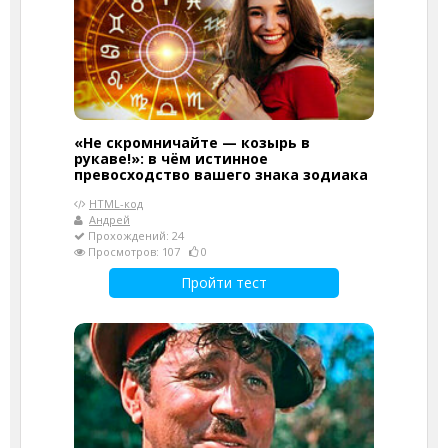
«Не скромничайте — козырь в
рукаве!»: в чём истинное
превосходство вашего знака зодиака
HTML-код
Андрей
Прохождений: 24
Просмотров: 107
0
Пройти тест