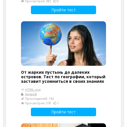
Просмотров: 282
0
Пройти тест
От жарких пустынь до далеких
островов. Тест по географии, который
заставит усомниться в своих знаниях
HTML-код
Андрей
Прохождений: 143
Просмотров: 379
1
Пройти тест