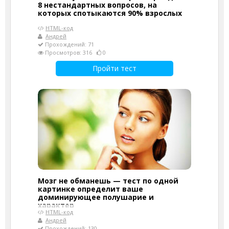
8 нестандартных вопросов, на
которых спотыкаются 90% взрослых
HTML-код
Андрей
Прохождений: 71
Просмотров: 316
0
Пройти тест
Мозг не обманешь — тест по одной
картинке определит ваше
доминирующее полушарие и
характер
HTML-код
Андрей
Прохождений: 130