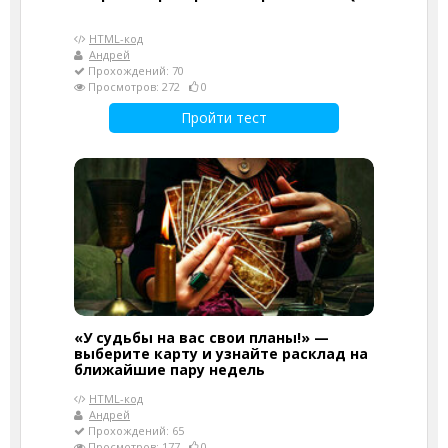
HTML-код
Андрей
Прохождений: 70
Просмотров: 272
0
Пройти тест
«У судьбы на вас свои планы!» —
выберите карту и узнайте расклад на
ближайшие пару недель
HTML-код
Андрей
Прохождений: 65
Просмотров: 177
0