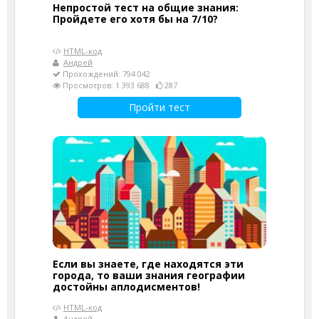
Непростой тест на общие знания:
Пройдете его хотя бы на 7/10?
HTML-код
Андрей
Прохождений: 794 042
Просмотров: 1 393 688
287
Пройти тест
Если вы знаете, где находятся эти
города, то ваши знания географии
достойны аплодисментов!
HTML-код
Андрей