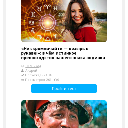
«Не скромничайте — козырь в
рукаве!»: в чём истинное
превосходство вашего знака зодиака
HTML-код
Андрей
Прохождений: 88
Просмотров: 261
0
Пройти тест