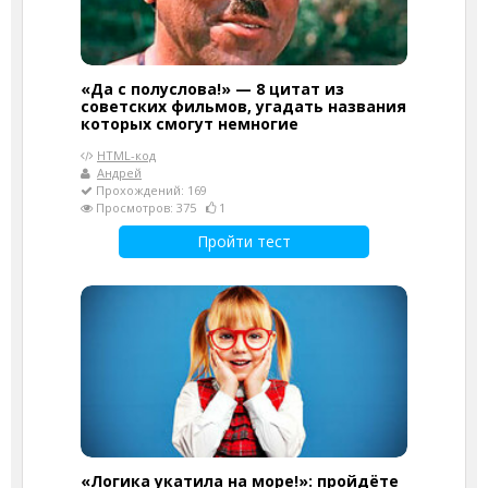
«Да с полуслова!» — 8 цитат из
советских фильмов, угадать названия
которых смогут немногие
HTML-код
Андрей
Прохождений: 169
Просмотров: 375
1
Пройти тест
«Логика укатила на море!»: пройдёте