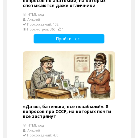
вопросов по анатомии, на которых
спотыкаются даже отличники
HTML-код
Андрей
Прохождений: 132
Просмотров: 360
1
Пройти тест
«Да вы, батенька, всё позабыли!»: 8
вопросов про СССР, на которых почти
все застрянут
HTML-код
Андрей
Прохождений: 430