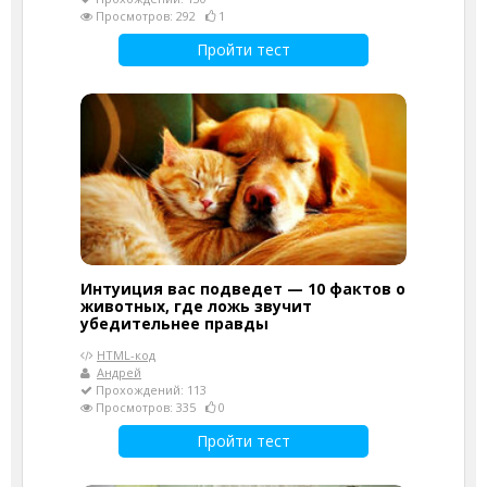
Просмотров: 292
1
Пройти тест
Интуиция вас подведет — 10 фактов о
животных, где ложь звучит
убедительнее правды
HTML-код
Андрей
Прохождений: 113
Просмотров: 335
0
Пройти тест