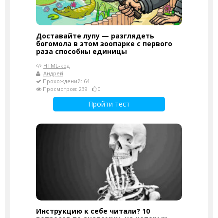
Доставайте лупу — разглядеть
богомола в этом зоопарке с первого
раза способны единицы
HTML-код
Андрей
Прохождений: 64
Просмотров: 239
0
Пройти тест
Инструкцию к себе читали? 10