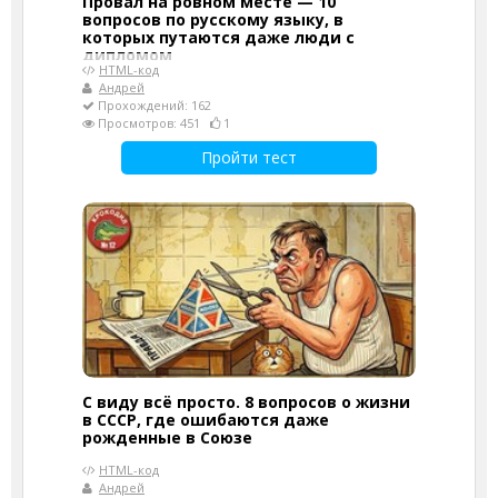
Провал на ровном месте — 10
вопросов по русскому языку, в
которых путаются даже люди с
дипломом
HTML-код
Андрей
Прохождений: 162
Просмотров: 451
1
Пройти тест
С виду всё просто. 8 вопросов о жизни
в СССР, где ошибаются даже
рожденные в Союзе
HTML-код
Андрей