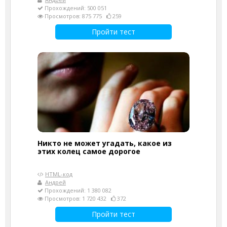
Прохождений: 500 051
Просмотров: 875 775
259
Пройти тест
Никто не может угадать, какое из
этих колец самое дорогое
HTML-код
Андрей
Прохождений: 1 380 082
Просмотров: 1 720 432
372
Пройти тест