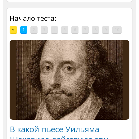
Начало теста:
<
1
2
3
4
5
6
7
8
9
10
В какой пьесе Уильяма