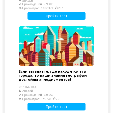
Прохождений: 539 485
Просмотров: 1 082 371
237
Пройти тест
Если вы знаете, где находятся эти
города, то ваши знания географии
достойны аплодисментов!
HTML-код
Андрей
Прохождений: 500 050
Просмотров: 875 770
259
Пройти тест