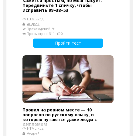
Кажется простым, но мозг пасует.
Передвиньте 1 спичку, чтобы
исправить 99−38=53
HTML-код
Андрей
Прохождений: 91
Просмотров: 311
0
Пройти тест
Провал на ровном месте — 10
вопросов по русскому языку, в
которых путаются даже люди с
дипломом
HTML-код
Андрей