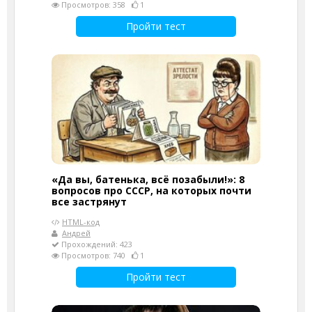
Просмотров: 358
1
Пройти тест
«Да вы, батенька, всё позабыли!»: 8
вопросов про СССР, на которых почти
все застрянут
HTML-код
Андрей
Прохождений: 423
Просмотров: 740
1
Пройти тест