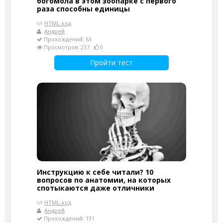
богомола в этом зоопарке с первого
раза способны единицы
HTML-код
Андрей
Прохождений: 63
Просмотров: 237
0
Пройти тест
Инструкцию к себе читали? 10
вопросов по анатомии, на которых
спотыкаются даже отличники
HTML-код
Андрей
Прохождений: 131