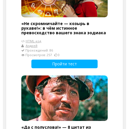
«Не скромничайте — козырь в
рукаве!»: в чём истинное
превосходство вашего знака зодиака
HTML-код
Андрей
Прохождений: 86
Просмотров: 257
0
Пройти тест
«Да с полуслова!» — 8 цитат из