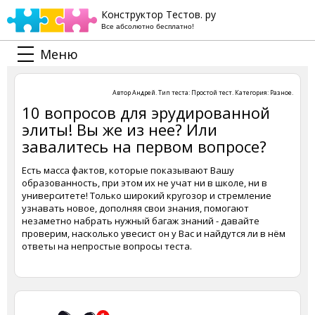
Конструктор Тестов. ру
Все абсолютно бесплатно!
Меню
Автор
Андрей
. Тип теста:
Простой тест
. Категория:
Разное
.
10 вопросов для эрудированной
элиты! Вы же из нее? Или
завалитесь на первом вопросе?
Есть масса фактов, которые показывают Вашу
образованность, при этом их не учат ни в школе, ни в
университете! Только широкий кругозор и стремление
узнавать новое, дополняя свои знания, помогают
незаметно набрать нужный багаж знаний - давайте
проверим, насколько увесист он у Вас и найдутся ли в нём
ответы на непростые вопросы теста.