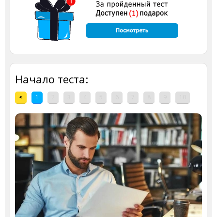
Начало теста:
<
1
2
3
4
5
6
7
8
9
10