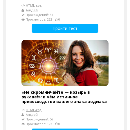
HTML-код
Андрей
Прохождений: 81
Просмотров: 232
0
Пройти тест
«Не скромничайте — козырь в
рукаве!»: в чём истинное
превосходство вашего знака зодиака
HTML-код
Андрей
Прохождений: 59
Просмотров: 173
0