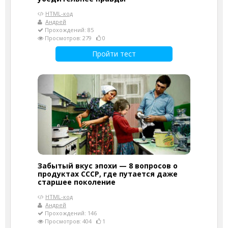
HTML-код
Андрей
Прохождений: 85
Просмотров: 279
0
Пройти тест
Забытый вкус эпохи — 8 вопросов о
продуктах СССР, где путается даже
старшее поколение
HTML-код
Андрей
Прохождений: 146
Просмотров: 404
1