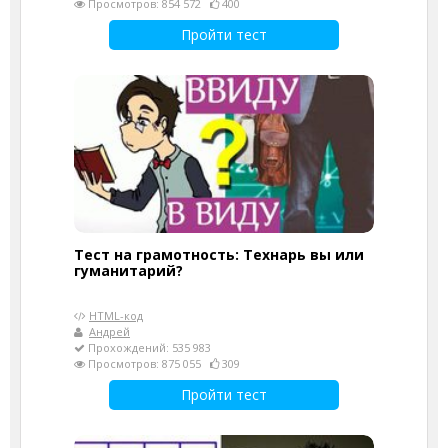
Просмотров: 854 572
400
Пройти тест
Тест на грамотность: Технарь вы или
гуманитарий?
HTML-код
Андрей
Прохождений: 535 983
Просмотров: 875 055
309
Пройти тест