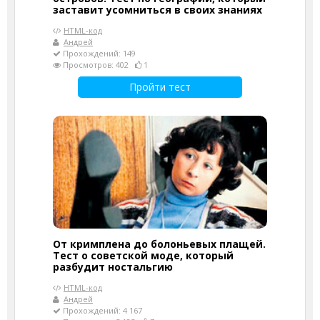
заставит усомниться в своих знаниях
HTML-код
Андрей
Прохождений: 149
Просмотров: 402
1
Пройти тест
От кримплена до болоньевых плащей.
Тест о советской моде, который
разбудит ностальгию
HTML-код
Андрей
Прохождений: 4 167