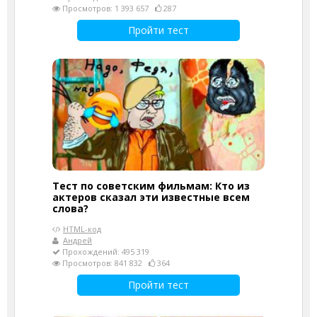
Просмотров: 1 393 657
287
Пройти тест
Тест по советским фильмам: Кто из
актеров сказал эти известные всем
слова?
HTML-код
Андрей
Прохождений: 495 319
Просмотров: 841 832
364
Пройти тест