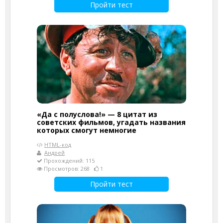
Пройти тест
«Да с полуслова!» — 8 цитат из
советских фильмов, угадать названия
которых смогут немногие
HTML-код
Андрей
Прохождений: 115
Просмотров: 268
1
Пройти тест