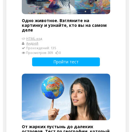
Одно животное. Взгляните на
картинку и узнайте, кто вы на самом
деле
HTML-код
Андрей
Прохождений: 135
Просмотров: 309
0
Пройти тест
От жарких пустынь до далеких
островов. Тест по географии, который