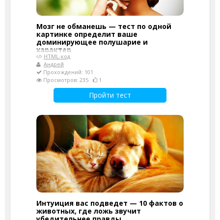
Мозг не обманешь — тест по одной
картинке определит ваше
доминирующее полушарие и
характер
HTML-код
Андрей
Прохождений: 101
Просмотров: 235
1
Пройти тест
Интуиция вас подведет — 10 фактов о
животных, где ложь звучит
убедительнее правды