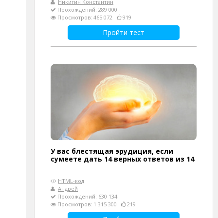
Никитин Константин
Прохождений: 289 000
Просмотров: 465 072
919
Пройти тест
У вас блестящая эрудиция, если
сумеете дать 14 верных ответов из 14
HTML-код
Андрей
Прохождений: 630 134
Просмотров: 1 315 300
219