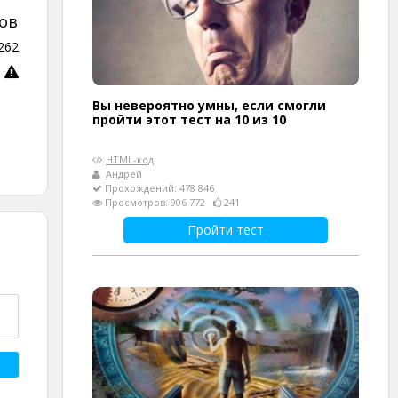
ов
262
Вы невероятно умны, если смогли
пройти этот тест на 10 из 10
HTML-код
Андрей
Прохождений: 478 846
Просмотров: 906 772
241
Пройти тест