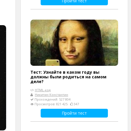
Пройти тест
Тест: Узнайте в каком году вы
должны были родиться на самом
деле?
HTML-код
Никитин Константин
Прохождений: 527 804
Просмотров: 821 425
347
Пройти тест