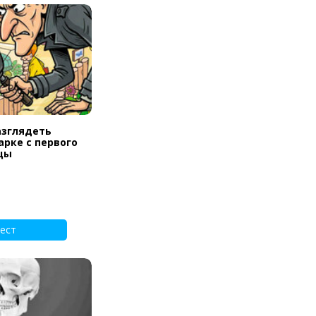
азглядеть
арке с первого
цы
ест