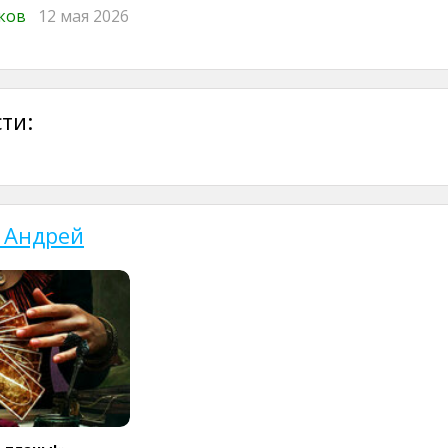
иков
12 мая 2026
ти:
 Андрей