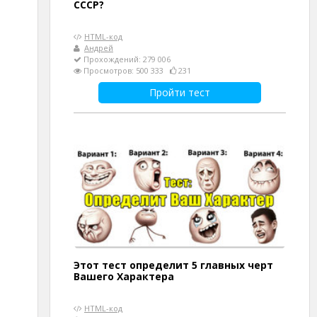
СССР?
HTML-код
Андрей
Прохождений: 279 006
Просмотров: 500 333
231
Пройти тест
Этот тест определит 5 главных черт
Вашего Характера
HTML-код