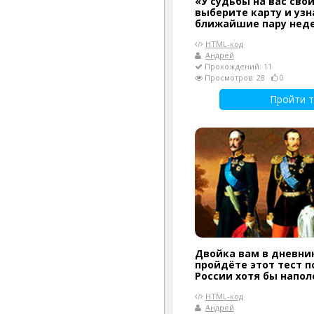
«У судьбы на вас сво
выберите карту и узн
ближайшие пару нед
HTML-код
Андрей
Прохождений: 11
Просмотров: 28
0
Пройти т
Двойка вам в дневник
пройдёте этот тест п
России хотя бы напол
HTML-код
Андрей