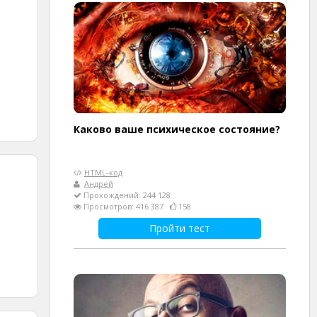
Каково ваше психическое состояние?
HTML-код
Андрей
Прохождений: 244 128
Просмотров: 416 387
158
Пройти тест