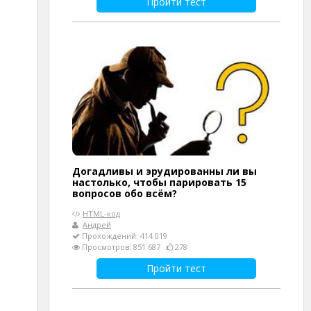
Пройти тест
Догадливы и эрудированны ли вы
настолько, чтобы парировать 15
вопросов обо всём?
HTML-код
Андрей
Прохождений: 414 019
Просмотров: 851 687
278
Пройти тест