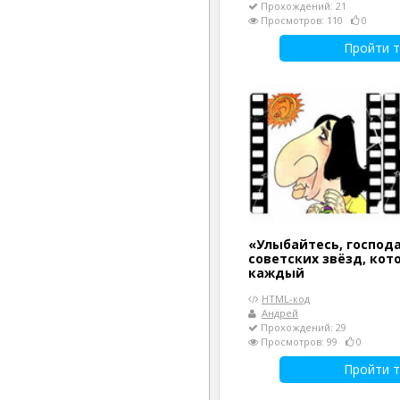
Прохождений: 21
Просмотров: 110
0
Пройти т
«Улыбайтесь, господа
советских звёзд, кот
каждый
HTML-код
Андрей
Прохождений: 29
Просмотров: 99
0
Пройти т