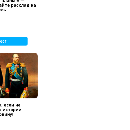
и планы!» —
айте расклад на
ель
ест
, если не
о истории
овину!