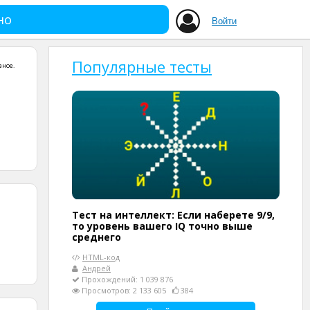
но
Войти
Популярные тесты
зное
.
Тест на интеллект: Если наберете 9/9,
то уровень вашего IQ точно выше
среднего
HTML-код
Андрей
Прохождений: 1 039 876
Просмотров: 2 133 605
384