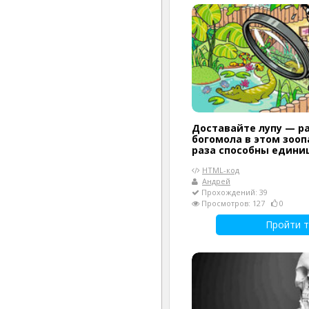
Доставайте лупу — р
богомола в этом зооп
раза способны едини
HTML-код
Андрей
Прохождений: 39
Просмотров: 127
0
Пройти т