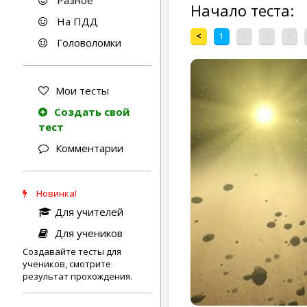
Разное
Начало теста:
На ПДД
<
1
2
3
4
Головоломки
Мои тесты
Создать свой
тест
Комментарии
Новинка!
Для учителей
Для учеников
Создавайте тесты для
учеников, смотрите
результат прохождения.