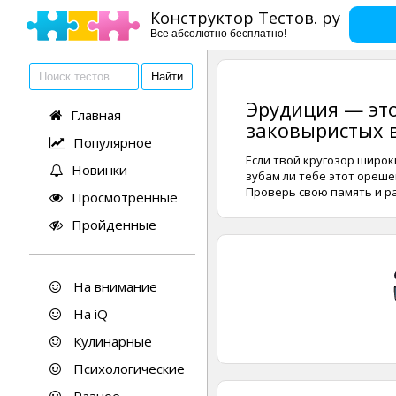
Конструктор Тестов. ру
Все абсолютно бесплатно!
Эрудиция — это
Главная
заковыристых в
Популярное
Если твой кругозор широки
Новинки
зубам ли тебе этот ореше
Проверь свою память и ра
Просмотренные
Пройденные
На внимание
На iQ
Кулинарные
Психологические