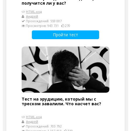
получится ли у вас?
HTML-код
Андрей
Прохождений: 559 007
Просмотров: 943 731
270
Пройти тест
Тест на эрудицию, который мы с
треском завалили. Что насчет вас?
HTML-код
Андрей
Прохождений: 703 792
Просмотров: 1 157 414
319