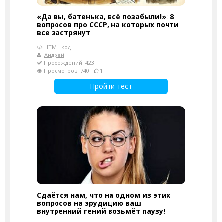
«Да вы, батенька, всё позабыли!»: 8
вопросов про СССР, на которых почти
все застрянут
HTML-код
Андрей
Прохождений: 423
Просмотров: 740
1
Пройти тест
Сдаётся нам, что на одном из этих
вопросов на эрудицию ваш
внутренний гений возьмёт паузу!