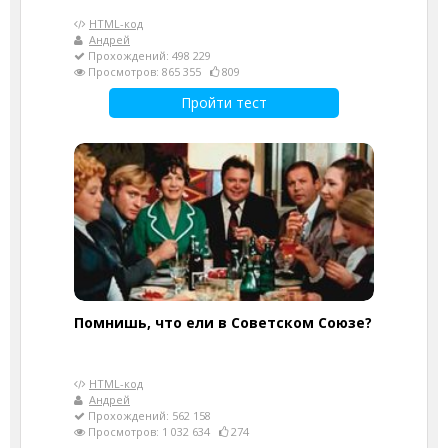
HTML-код
Андрей
Прохождений: 498 229
Просмотров: 865 355
809
Пройти тест
Помнишь, что ели в Советском Союзе?
HTML-код
Андрей
Прохождений: 562 158
Просмотров: 1 032 634
274