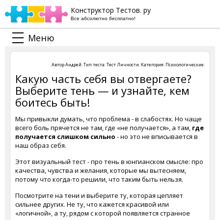
Конструктор Тестов. ру
Все абсолютно бесплатно!
Меню
Автор
Андрей
. Тип теста:
Тест Личности
. Категория:
Психологические
.
Какую часть себя вы отвергаете?
Выберите тень — и узнайте, кем
боитесь быть!
Мы привыкли думать, что проблема - в слабостях. Но чаще
всего боль прячется не там, где «не получается», а там,
где
получается слишком сильно
- но это не вписывается в
наш образ себя.
Этот визуальный тест - про тень в юнгианском смысле: про
качества, чувства и желания, которые мы вытесняем,
потому что когда-то решили, что таким быть нельзя.
Посмотрите на тени и выберите ту, которая цепляет
сильнее других. Не ту, что кажется красивой или
«логичной», а ту, рядом с которой появляется странное