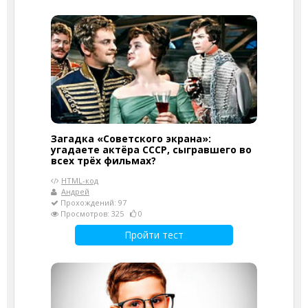
Загадка «Советского экрана»:
угадаете актёра СССР, сыгравшего во
всех трёх фильмах?
HTML-код
Андрей
Прохождений: 97
Просмотров: 325
0
Пройти тест