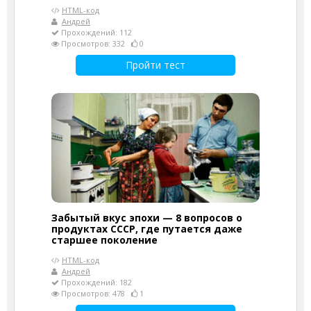
HTML-код
Андрей
Прохождений: 112
Просмотров: 332
0
Пройти тест
Забытый вкус эпохи — 8 вопросов о
продуктах СССР, где путается даже
старшее поколение
HTML-код
Андрей
Прохождений: 182
Просмотров: 478
1