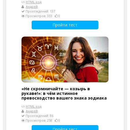
HTML-код
Андрей
Прохождений: 137
Просмотров: 333
0
Пройти тест
«Не скромничайте — козырь в
рукаве!»: в чём истинное
превосходство вашего знака зодиака
HTML-код
Андрей
Прохождений: 86
Просмотров: 258
0
Пройти тест