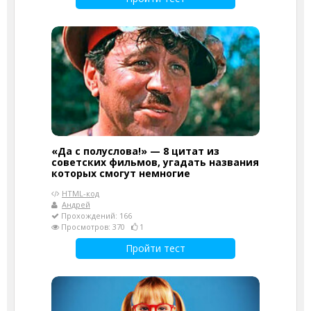
«Да с полуслова!» — 8 цитат из
советских фильмов, угадать названия
которых смогут немногие
HTML-код
Андрей
Прохождений: 166
Просмотров: 370
1
Пройти тест