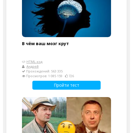
В чём ваш мозг крут
HTML-код
Андрей
Прохождений: 563 335
Просмотров: 1 085 159
726
Пройти тест