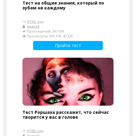
Тест на общие знания, который по
зубам не каждому
HTML-код
Андрей
Прохождений: 547 659
Просмотров: 945 318
328
Пройти тест
Тест Роршаха расскажет, что сейчас
творится у вас в голове
HTML-код
Андрей