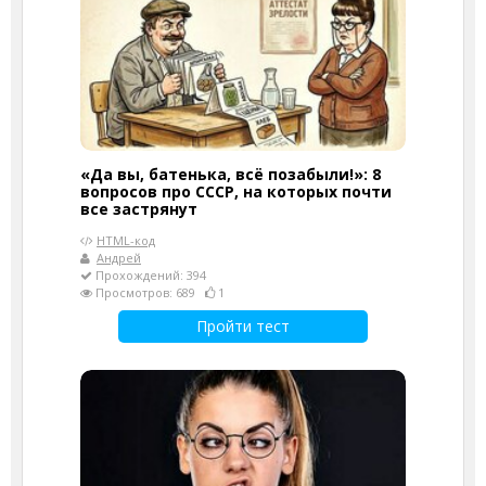
«Да вы, батенька, всё позабыли!»: 8
вопросов про СССР, на которых почти
все застрянут
HTML-код
Андрей
Прохождений: 394
Просмотров: 689
1
Пройти тест