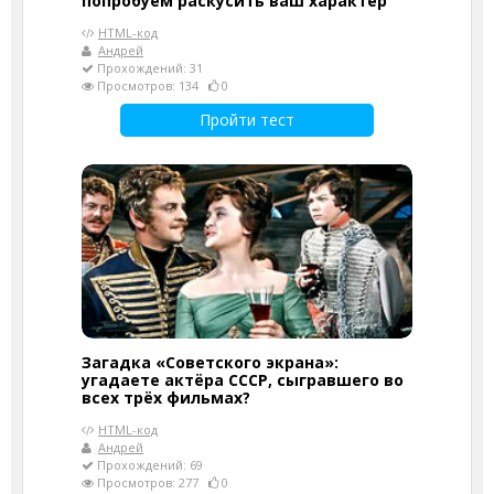
попробуем раскусить ваш характер
HTML-код
Андрей
Прохождений: 31
Просмотров: 134
0
Пройти тест
Загадка «Советского экрана»:
угадаете актёра СССР, сыгравшего во
всех трёх фильмах?
HTML-код
Андрей
Прохождений: 69
Просмотров: 277
0