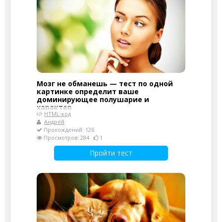
Мозг не обманешь — тест по одной
картинке определит ваше
доминирующее полушарие и
характер
HTML-код
Андрей
Прохождений: 126
Просмотров: 284
1
Пройти тест