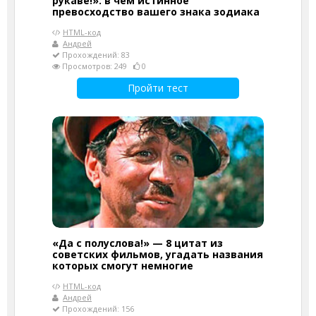
рукаве!»: в чём истинное
превосходство вашего знака зодиака
HTML-код
Андрей
Прохождений: 83
Просмотров: 249
0
Пройти тест
«Да с полуслова!» — 8 цитат из
советских фильмов, угадать названия
которых смогут немногие
HTML-код
Андрей
Прохождений: 156