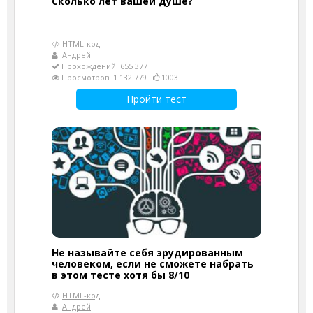
Cколько лет вашей душе?
HTML-код
Андрей
Прохождений: 655 377
Просмотров: 1 132 779
1003
Пройти тест
Не называйте себя эрудированным
человеком, если не сможете набрать
в этом тесте хотя бы 8/10
HTML-код
Андрей