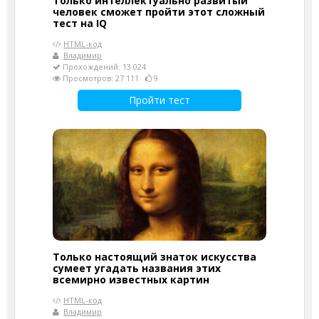
Только интеллектуально развитый
человек сможет пройти этот сложный
тест на IQ
HTML-код
Владимир
Прохождений: 13 024
Просмотров: 27 111
9
Пройти тест
Только настоящий знаток искусства
сумеет угадать названия этих
всемирно известных картин
HTML-код
Владимир