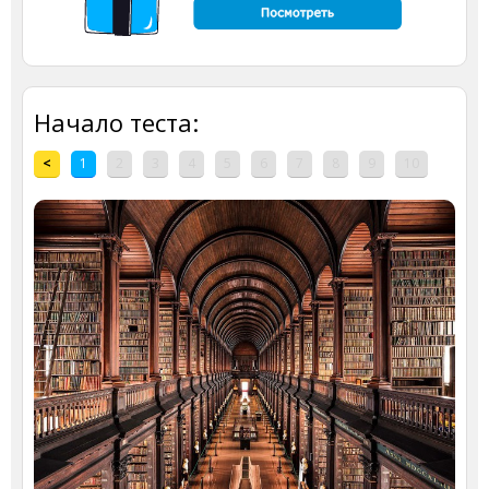
Начало теста:
<
1
2
3
4
5
6
7
8
9
10