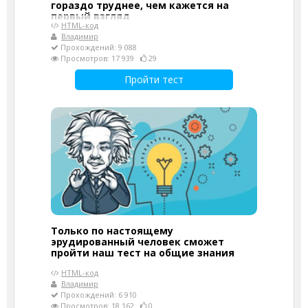
гораздо труднее, чем кажется на
первый взгляд
HTML-код
Владимир
Прохождений: 9 088
Просмотров: 17 939
29
Пройти тест
Только по настоящему
эрудированный человек сможет
пройти наш тест на общие знания
HTML-код
Владимир
Прохождений: 6 910
Просмотров: 18 162
0