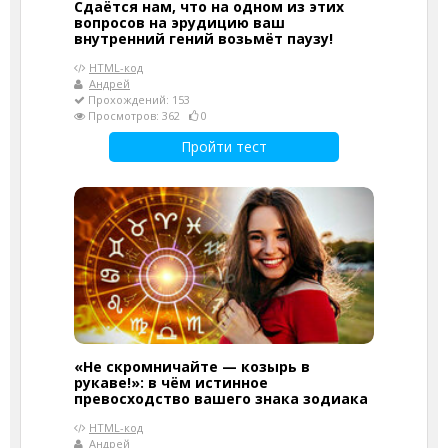
Сдаётся нам, что на одном из этих
вопросов на эрудицию ваш
внутренний гений возьмёт паузу!
HTML-код
Андрей
Прохождений: 153
Просмотров: 362
0
Пройти тест
«Не скромничайте — козырь в
рукаве!»: в чём истинное
превосходство вашего знака зодиака
HTML-код
Андрей