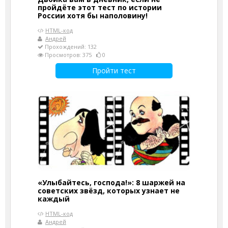
пройдёте этот тест по истории
России хотя бы наполовину!
HTML-код
Андрей
Прохождений: 132
Просмотров: 375
0
Пройти тест
«Улыбайтесь, господа!»: 8 шаржей на
советских звёзд, которых узнает не
каждый
HTML-код
Андрей