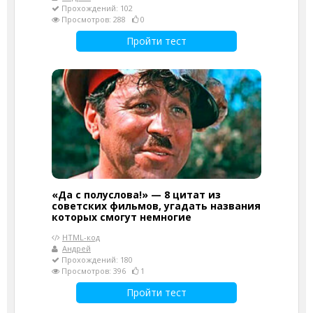
Прохождений: 102
Просмотров: 288
0
Пройти тест
«Да с полуслова!» — 8 цитат из
советских фильмов, угадать названия
которых смогут немногие
HTML-код
Андрей
Прохождений: 180
Просмотров: 396
1
Пройти тест