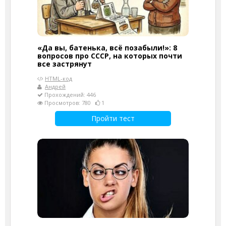
«Да вы, батенька, всё позабыли!»: 8
вопросов про СССР, на которых почти
все застрянут
HTML-код
Андрей
Прохождений: 446
Просмотров: 780
1
Пройти тест