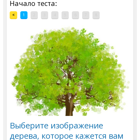
Начало теста:
<
1
2
3
4
5
6
7
8
Выберите изображение
дерева, которое кажется вам