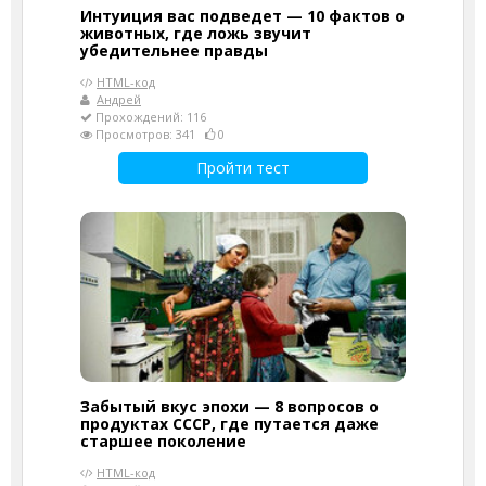
Интуиция вас подведет — 10 фактов о
животных, где ложь звучит
убедительнее правды
HTML-код
Андрей
Прохождений: 116
Просмотров: 341
0
Пройти тест
Забытый вкус эпохи — 8 вопросов о
продуктах СССР, где путается даже
старшее поколение
HTML-код