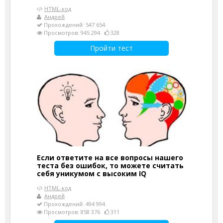
HTML-код
Андрей
Прохождений: 547 654
Просмотров: 945 294
328
Пройти тест
Если ответите на все вопросы нашего
теста без ошибок, то можете считать
себя уникумом с высоким IQ
HTML-код
Андрей
Прохождений: 494 994
Просмотров: 858 376
311