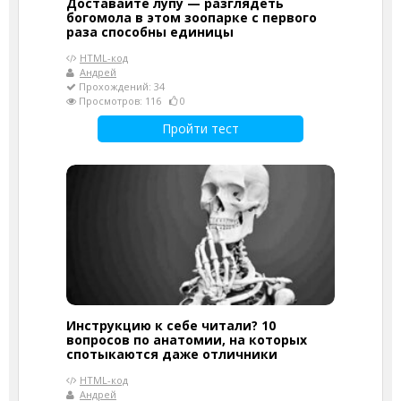
Доставайте лупу — разглядеть
богомола в этом зоопарке с первого
раза способны единицы
HTML-код
Андрей
Прохождений: 34
Просмотров: 116
0
Пройти тест
Инструкцию к себе читали? 10
вопросов по анатомии, на которых
спотыкаются даже отличники
HTML-код
Андрей