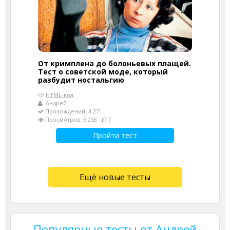
От кримплена до болоньевых плащей.
Тест о советской моде, который
разбудит ностальгию
HTML-код
Андрей
Прохождений: 4 271
Просмотров: 5 258
7
Пройти тест
Ещё новые тесты
Популярные тесты от Андрей