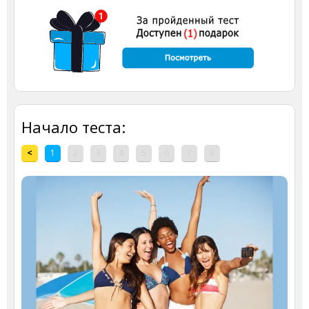
Начало теста:
<
1
2
3
4
5
6
7
8