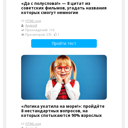
«Да с полуслова!» — 8 цитат из
советских фильмов, угадать названия
которых смогут немногие
HTML-код
Андрей
Прохождений: 116
Просмотров: 270
1
Пройти тест
«Логика укатила на море!»: пройдёте
8 нестандартных вопросов, на
которых спотыкаются 90% взрослых
HTML-код