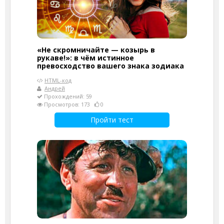
«Не скромничайте — козырь в
рукаве!»: в чём истинное
превосходство вашего знака зодиака
HTML-код
Андрей
Прохождений: 59
Просмотров: 173
0
Пройти тест