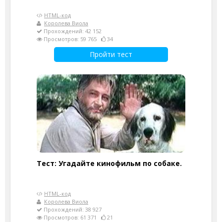
HTML-код
Королева Виола
Прохождений: 42 152
Просмотров: 59 765
34
Пройти тест
Тест: Угадайте кинофильм по собаке.
HTML-код
Королева Виола
Прохождений: 38 927
Просмотров: 61 371
21