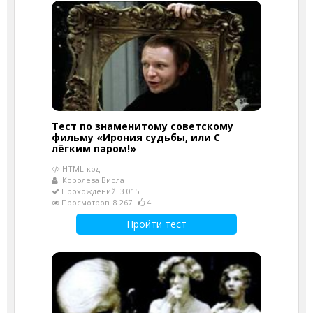
Тест по знаменитому советскому
фильму «Ирония судьбы, или С
лёгким паром!»
HTML-код
Королева Виола
Прохождений: 3 015
Просмотров: 8 267
4
Пройти тест