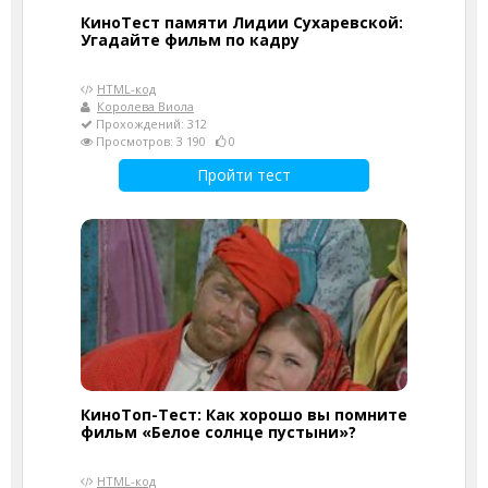
КиноТест памяти Лидии Сухаревской:
Угадайте фильм по кадру
HTML-код
Королева Виола
Прохождений: 312
Просмотров: 3 190
0
Пройти тест
КиноТоп-Тест: Как хорошо вы помните
фильм «Белое солнце пустыни»?
HTML-код