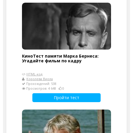
КиноТест памяти Марка Бернеса:
Угадайте фильм по кадру
HTML-код
Королева Виола
Прохождений: 538
Просмотров: 4 648
0
Пройти тест