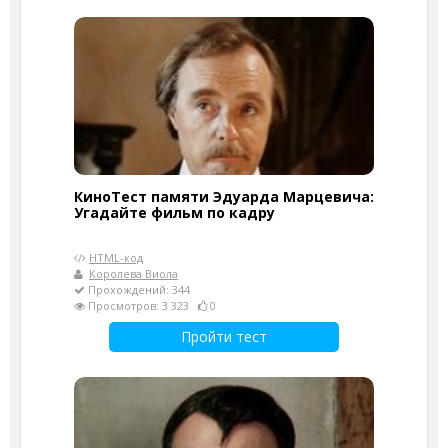
КиноТест памяти Эдуарда Марцевича:
Угадайте фильм по кадру
HTML-код
Королева Виола
Прохождений: 344
Просмотров: 3 323
0
Пройти тест