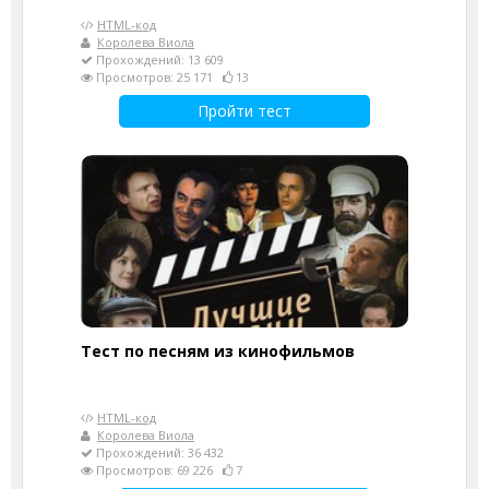
HTML-код
Королева Виола
Прохождений: 13 609
Просмотров: 25 171
13
Пройти тест
Тест по песням из кинофильмов
HTML-код
Королева Виола
Прохождений: 36 432
Просмотров: 69 226
7