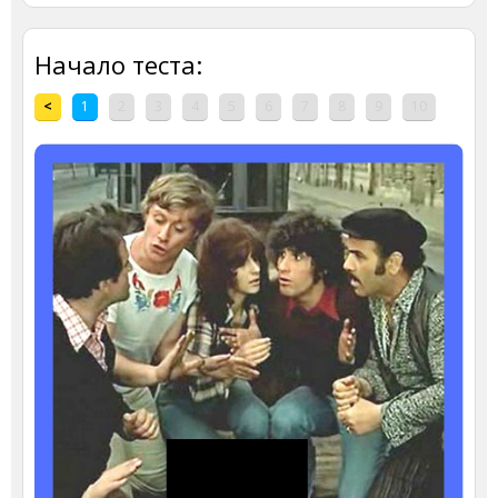
Начало теста:
<
1
2
3
4
5
6
7
8
9
10