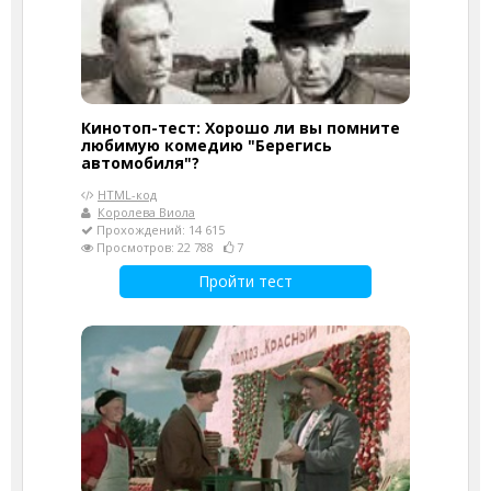
Кинотоп-тест: Хорошо ли вы помните
любимую комедию "Берегись
автомобиля"?
HTML-код
Королева Виола
Прохождений: 14 615
Просмотров: 22 788
7
Пройти тест