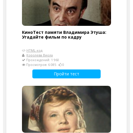
КиноТест памяти Владимира Этуша:
Угадайте фильм по кадру
HTML-код
Королева Виола
Прохождений: 1 960
Просмотров: 6 085
0
Пройти тест