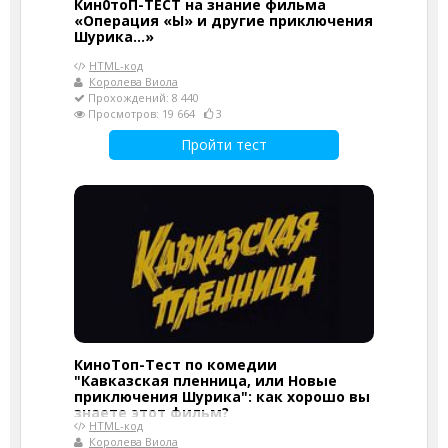
Кин0тоП-ТЕСТ на знание фильма
«Операция «Ы» и другие приключения
Шурика...»
HTML-код
Королева Виола
Прохождений: 8 440
Просмотров: 19 664
3
Пройти тест
КиноТоп-Тест по комедии
"Кавказская пленница, или Новые
приключения Шурика": как хорошо вы
знаете этот фильм?
HTML-код
Королева Виола