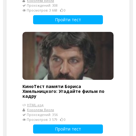
Королева Виола
Прохождений: 308
Просмотров: 3 668
0
Пройти тест
КиноТест памяти Бориса
Хмельницкого: Угадайте фильм по
кадру
HTML-код
Королева Виола
Прохождений: 356
Просмотров: 3 579
0
Пройти тест