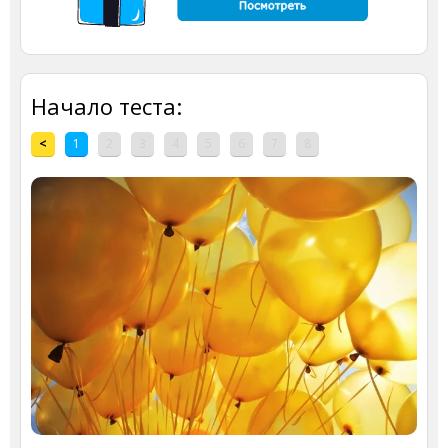
Начало теста:
<
1
2
3
4
5
6
7
8