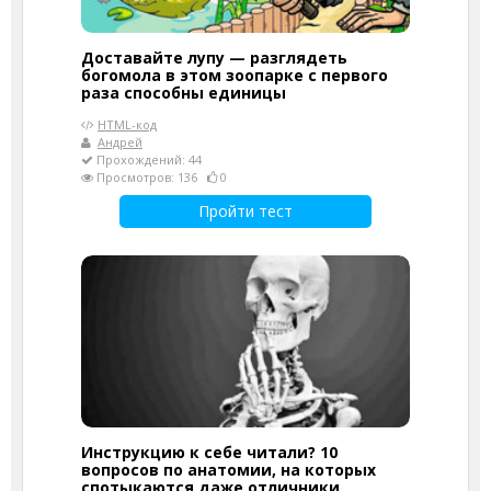
Доставайте лупу — разглядеть
богомола в этом зоопарке с первого
раза способны единицы
HTML-код
Андрей
Прохождений: 44
Просмотров: 136
0
Пройти тест
Инструкцию к себе читали? 10
вопросов по анатомии, на которых
спотыкаются даже отличники