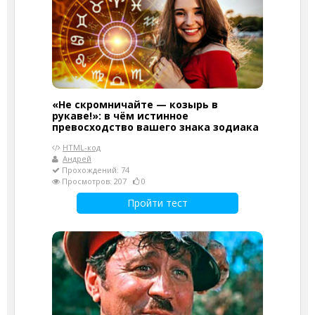
«Не скромничайте — козырь в
рукаве!»: в чём истинное
превосходство вашего знака зодиака
HTML-код
Андрей
Прохождений: 74
Просмотров: 207
0
Пройти тест