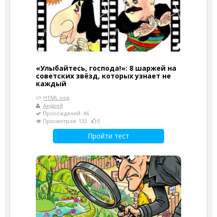
«Улыбайтесь, господа!»: 8 шаржей на
советских звёзд, которых узнает не
каждый
HTML-код
Андрей
Прохождений: 46
Просмотров: 133
0
Пройти тест