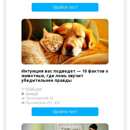
Пройти тест
Интуиция вас подведет — 10 фактов о
животных, где ложь звучит
убедительнее правды
HTML-код
Андрей
Прохождений: 92
Просмотров: 291
0
Пройти тест