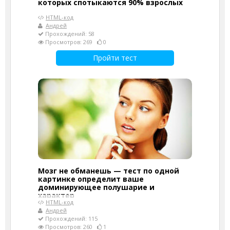
которых спотыкаются 90% взрослых
HTML-код
Андрей
Прохождений: 58
Просмотров: 269
0
Пройти тест
Мозг не обманешь — тест по одной
картинке определит ваше
доминирующее полушарие и
характер
HTML-код
Андрей
Прохождений: 115
Просмотров: 260
1