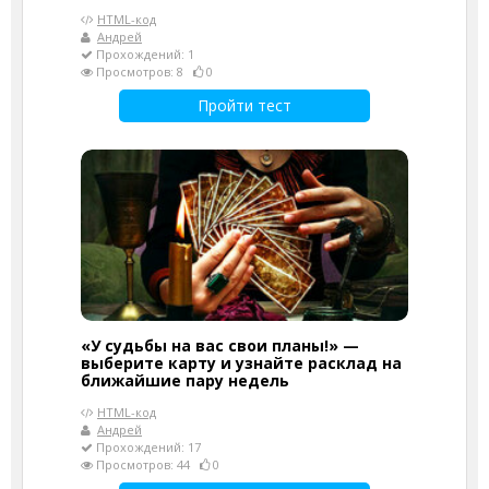
HTML-код
Андрей
Прохождений: 1
Просмотров: 8
0
Пройти тест
«У судьбы на вас свои планы!» —
выберите карту и узнайте расклад на
ближайшие пару недель
HTML-код
Андрей
Прохождений: 17
Просмотров: 44
0