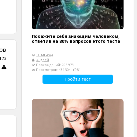
Покажите себя знающим человеком,
ответив на 80% вопросов этого теста
ов
HTML-код
123
Андрей
Прохождений: 206 973
Просмотров: 434 304
81
Пройти тест