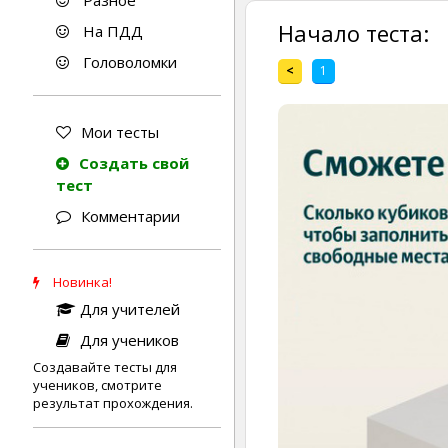
Разное
Начало теста:
На ПДД
Головоломки
<
1
Мои тесты
Создать свой
тест
Комментарии
Новинка!
Для учителей
Для учеников
Создавайте тесты для
учеников, смотрите
результат прохождения.