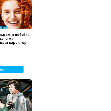
льцем в небо?»:
а, а мы
 ваш характер
ест