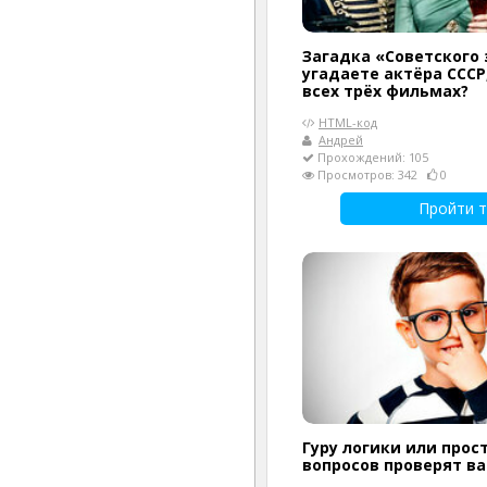
Загадка «Советского 
угадаете актёра СССР
всех трёх фильмах?
HTML-код
Андрей
Прохождений: 105
Просмотров: 342
0
Пройти т
Гуру логики или прост
вопросов проверят в