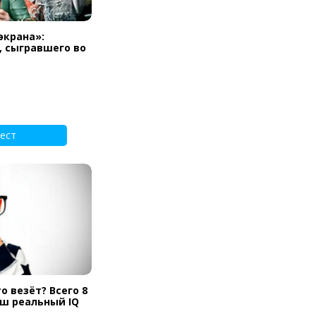
экрана»:
, сыгравшего во
ест
о везёт? Всего 8
аш реальный IQ