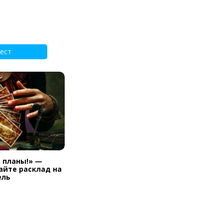
ест
и планы!» —
айте расклад на
ель