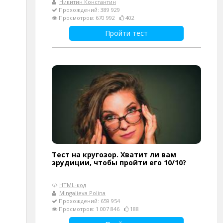
Никитин Константин
Прохождений: 389 929
Просмотров: 670 992
402
Пройти тест
Тест на кругозор. Хватит ли вам
эрудиции, чтобы пройти его 10/10?
HTML-код
Mingalieva Polina
Прохождений: 659 954
Просмотров: 1 007 846
188