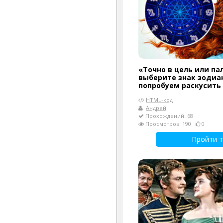
«Точно в цель или па
выберите знак зодиак
попробуем раскусить
HTML-код
Андрей
Прохождений: 68
Просмотров: 190
0
Пройти т