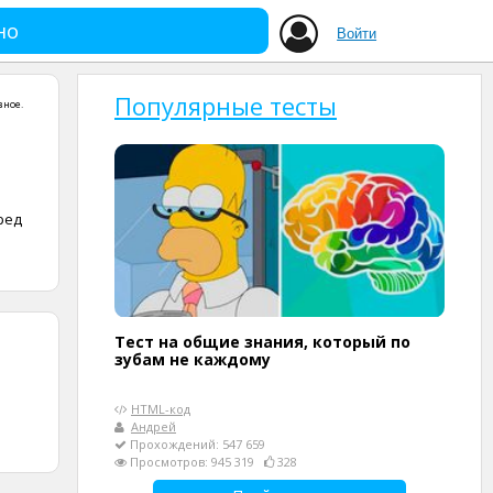
но
Войти
Популярные тесты
зное
.
ред
Тест на общие знания, который по
зубам не каждому
HTML-код
Андрей
Прохождений: 547 659
Просмотров: 945 319
328