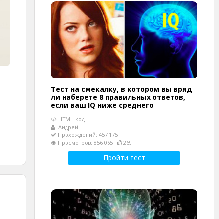
Тест на смекалку, в котором вы вряд
ли наберете 8 правильных ответов,
если ваш IQ ниже среднего
HTML-код
Андрей
Прохождений: 457 175
Просмотров: 856 055
269
Пройти тест