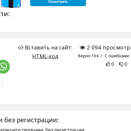
ти:
Вставить на сайт:
2 094
просмотр
HTML-код
Верно
104
/ С ошибками
0
0
 без регистрации:
апишите первыми. Без регистрации.