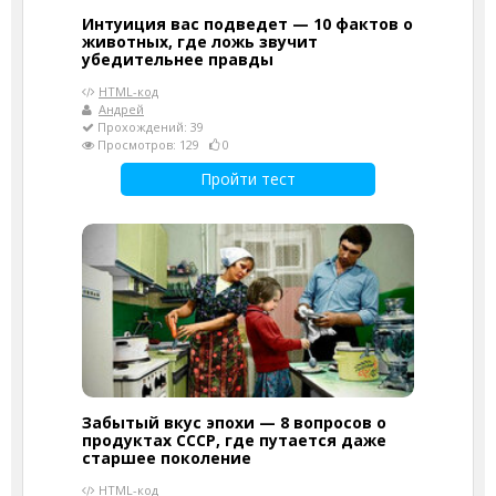
Интуиция вас подведет — 10 фактов о
животных, где ложь звучит
убедительнее правды
HTML-код
Андрей
Прохождений: 39
Просмотров: 129
0
Пройти тест
Забытый вкус эпохи — 8 вопросов о
продуктах СССР, где путается даже
старшее поколение
HTML-код