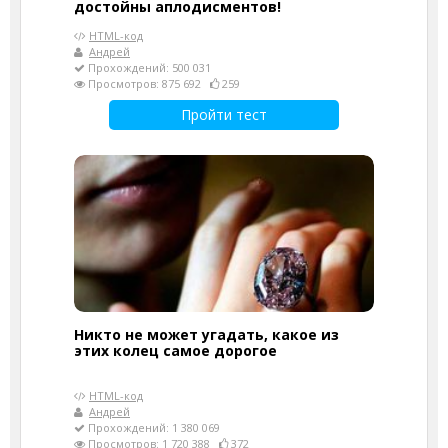
достойны аплодисментов!
HTML-код
Андрей
Прохождений: 500 031
Просмотров: 875 692
259
Пройти тест
Никто не может угадать, какое из
этих колец самое дорогое
HTML-код
Андрей
Прохождений: 1 380 069
Просмотров: 1 720 388
372