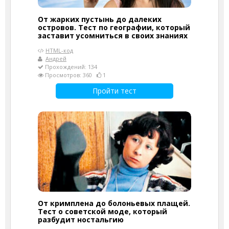
От жарких пустынь до далеких
островов. Тест по географии, который
заставит усомниться в своих знаниях
HTML-код
Андрей
Прохождений: 134
Просмотров: 360
1
Пройти тест
От кримплена до болоньевых плащей.
Тест о советской моде, который
разбудит ностальгию