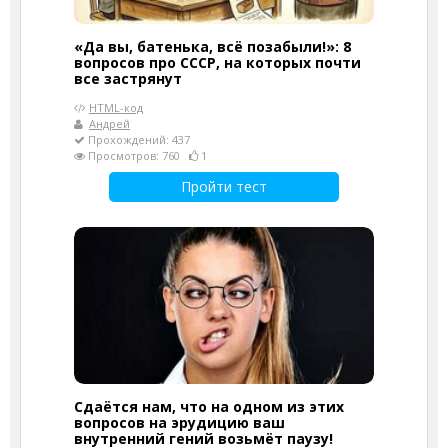
«Да вы, батенька, всё позабыли!»: 8
вопросов про СССР, на которых почти
все застрянут
HTML-код
Андрей
Прохождений: 437
Просмотров: 760
1
Пройти тест
Сдаётся нам, что на одном из этих
вопросов на эрудицию ваш
внутренний гений возьмёт паузу!