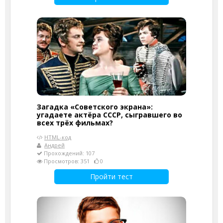
Загадка «Советского экрана»:
угадаете актёра СССР, сыгравшего во
всех трёх фильмах?
HTML-код
Андрей
Прохождений: 107
Просмотров: 351
0
Пройти тест