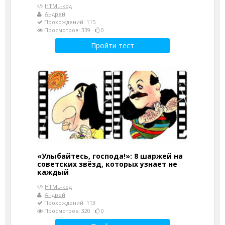
HTML-код
Андрей
Прохождений: 115
Просмотров: 339
0
Пройти тест
«Улыбайтесь, господа!»: 8 шаржей на
советских звёзд, которых узнает не
каждый
HTML-код
Андрей
Прохождений: 113
Просмотров: 320
0