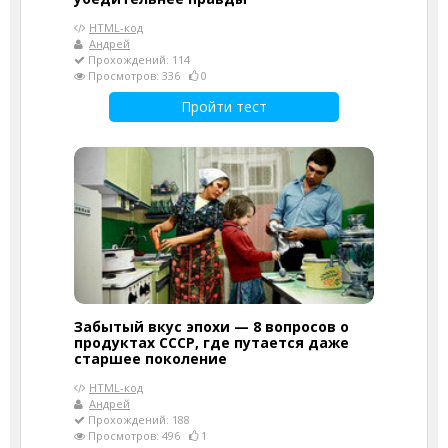
HTML-код
Андрей
Прохождений: 114
Просмотров: 336
0
Пройти тест
Забытый вкус эпохи — 8 вопросов о
продуктах СССР, где путается даже
старшее поколение
HTML-код
Андрей
Прохождений: 188
Просмотров: 496
1