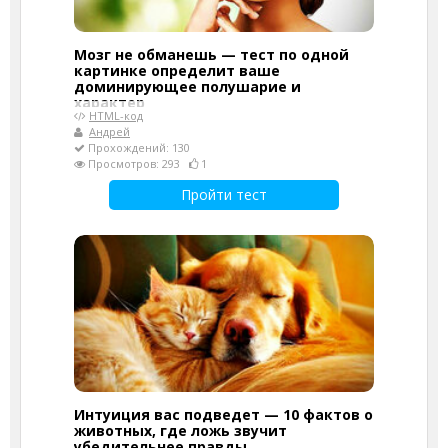
Мозг не обманешь — тест по одной
картинке определит ваше
доминирующее полушарие и
характер
HTML-код
Андрей
Прохождений: 130
Просмотров: 293
1
Пройти тест
Интуиция вас подведет — 10 фактов о
животных, где ложь звучит
убедительнее правды