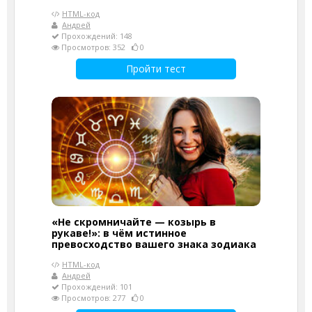
HTML-код
Андрей
Прохождений: 148
Просмотров: 352
0
Пройти тест
«Не скромничайте — козырь в
рукаве!»: в чём истинное
превосходство вашего знака зодиака
HTML-код
Андрей
Прохождений: 101
Просмотров: 277
0