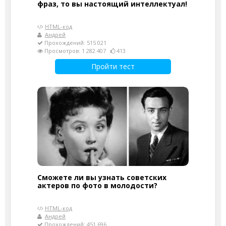
фраз, то вы настоящий интеллектуал!
HTML-код
Андрей
Прохождений: 515 021
Просмотров: 1 282 407
413
Пройти тест
Сможете ли вы узнать советских
актеров по фото в молодости?
HTML-код
Андрей
Прохождений: 451 696