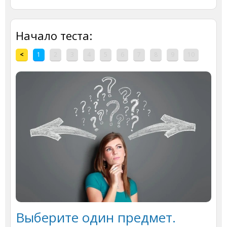
Начало теста:
<
1
2
3
4
5
6
7
8
9
10
Выберите один предмет.