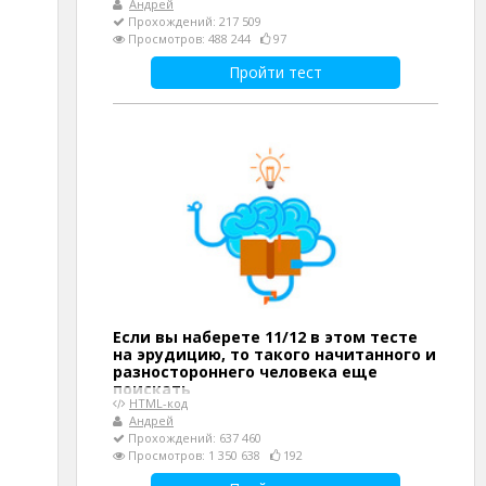
Андрей
Прохождений: 217 509
Просмотров: 488 244
97
Пройти тест
Если вы наберете 11/12 в этом тесте
на эрудицию, то такого начитанного и
разностороннего человека еще
поискать
HTML-код
Андрей
Прохождений: 637 460
Просмотров: 1 350 638
192