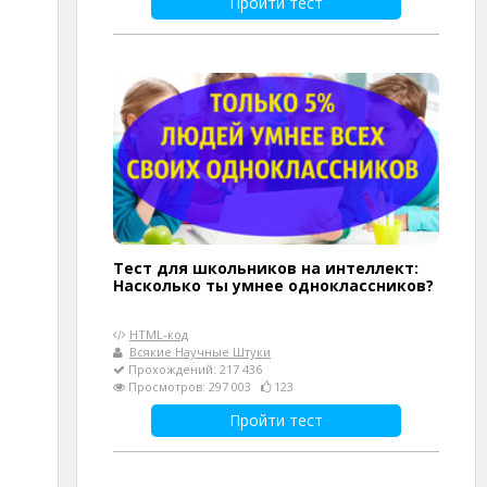
Пройти тест
Тест для школьников на интеллект:
Насколько ты умнее одноклассников?
HTML-код
Всякие Научные Штуки
Прохождений: 217 436
Просмотров: 297 003
123
Пройти тест