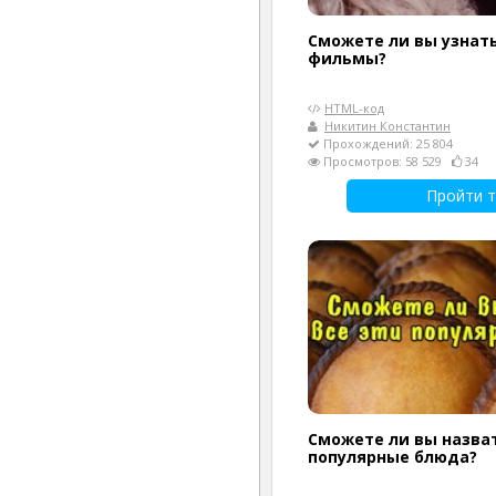
Сможете ли вы узнат
фильмы?
HTML-код
Никитин Константин
Прохождений: 25 804
Просмотров: 58 529
34
Пройти т
Сможете ли вы назват
популярные блюда?