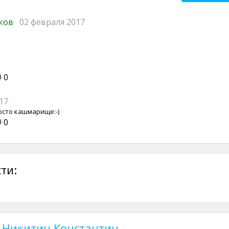
иков
02 февраля 2017
0
17
осто кашмарище:-)
0
ти:
т Никитин Константин