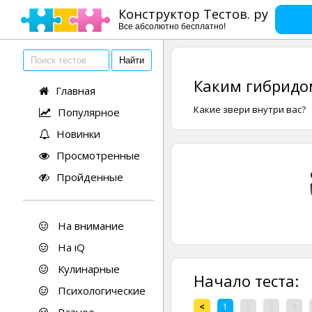
Конструктор Тестов. ру
Все абсолютно бесплатно!
Каким гибридо
Главная
Какие звери внутри вас?
Популярное
Новинки
Просмотренные
Пройденные
На внимание
На iQ
Кулинарные
Начало теста:
Психологические
<
1
2
3
4