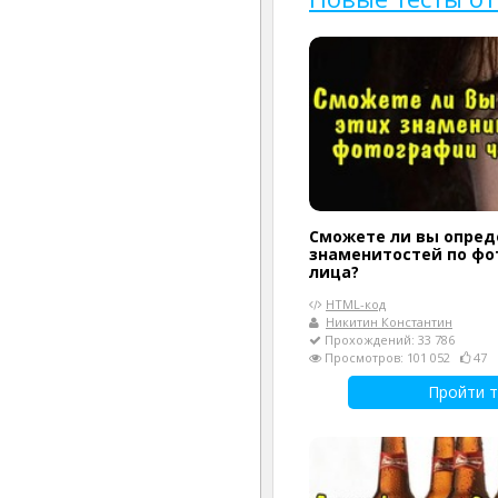
Сможете ли вы опред
знаменитостей по фо
лица?
HTML-код
Никитин Константин
Прохождений: 33 786
Просмотров: 101 052
47
Пройти т