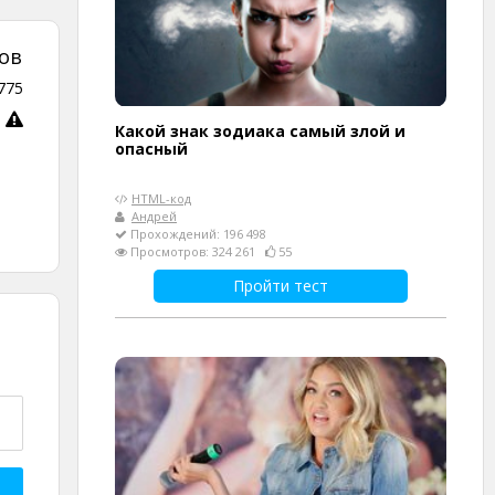
ов
775
Какой знак зодиака самый злой и
опасный
HTML-код
Андрей
Прохождений: 196 498
Просмотров: 324 261
55
Пройти тест