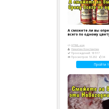
А сможете ли вы опр
всего по одному цвет
HTML-код
Никитин Константин
Прохождений: 18 917
Просмотров: 55 202
34
Пройти т