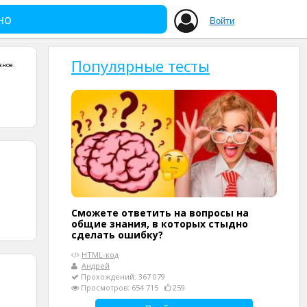
но
Войти
Популярные тесты
зное
.
Сможете ответить на вопросы на
общие знания, в которых стыдно
сделать ошибку?
HTML-код
Андрей
Прохождений: 367 079
Просмотров: 654 715
259