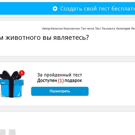
Создать свой тест бесплат
Автор
Никитин Константин
. Тип теста:
Тест Личности
. Категория:
Ра
м животного вы являетесь?
5
6