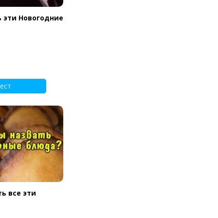
ь эти Новогодние
ест
ь все эти