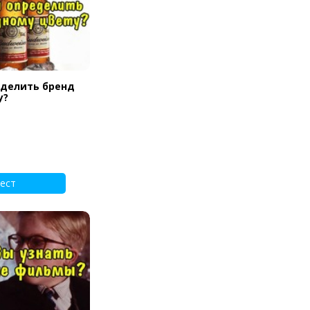
еделить бренд
у?
ест