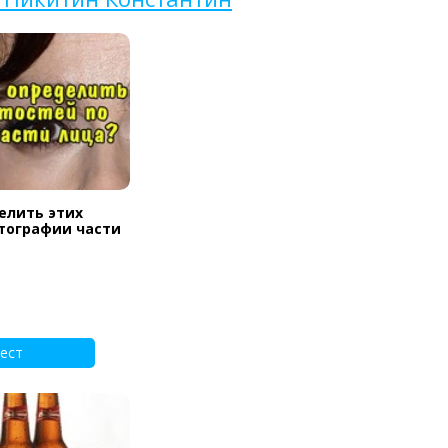
елить этих
тографии части
ест