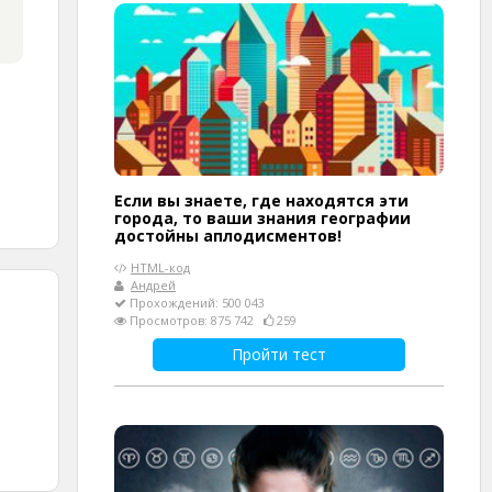
Если вы знаете, где находятся эти
города, то ваши знания географии
достойны аплодисментов!
HTML-код
Андрей
Прохождений: 500 043
Просмотров: 875 742
259
Пройти тест