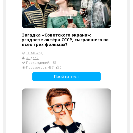
Загадка «Советского экрана»:
угадаете актёра СССР, сыгравшего во
всех трёх фильмах?
HTML-код
Андрей
Прохождений: 151
Просмотров: 487
0
Пройти тест