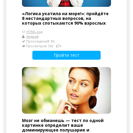
«Логика укатила на море!»: пройдёте
8 нестандартных вопросов, на
которых спотыкаются 90% взрослых
HTML-код
Андрей
Прохождений: 86
Просмотров: 362
0
Пройти тест
Мозг не обманешь — тест по одной
картинке определит ваше
доминирующее полушарие и