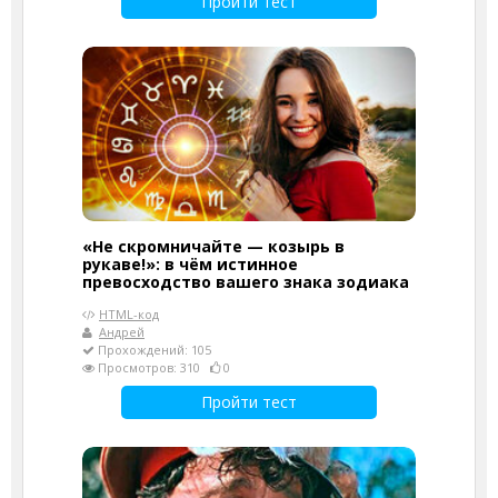
Пройти тест
«Не скромничайте — козырь в
рукаве!»: в чём истинное
превосходство вашего знака зодиака
HTML-код
Андрей
Прохождений: 105
Просмотров: 310
0
Пройти тест