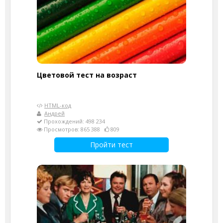
Цветовой тест на возраст
HTML-код
Андрей
Прохождений: 498 234
Просмотров: 865 388
809
Пройти тест