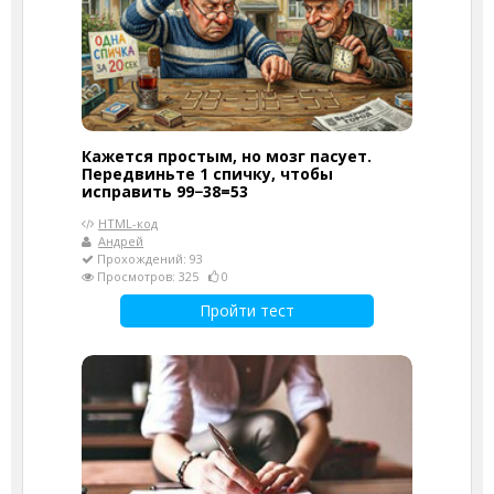
Кажется простым, но мозг пасует.
Передвиньте 1 спичку, чтобы
исправить 99−38=53
HTML-код
Андрей
Прохождений: 93
Просмотров: 325
0
Пройти тест