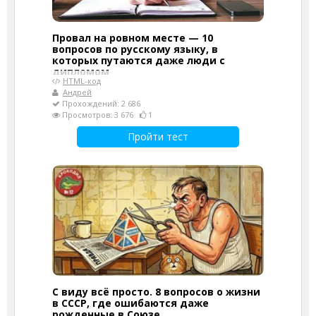
Провал на ровном месте — 10
вопросов по русскому языку, в
которых путаются даже люди с
дипломом
HTML-код
Андрей
Прохождений: 2 686
Просмотров: 3 676
1
Пройти тест
С виду всё просто. 8 вопросов о жизни
в СССР, где ошибаются даже
рожденные в Союзе