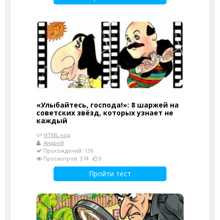
«Улыбайтесь, господа!»: 8 шаржей на
советских звёзд, которых узнает не
каждый
HTML-код
Андрей
Прохождений: 136
Просмотров: 374
0
Пройти тест