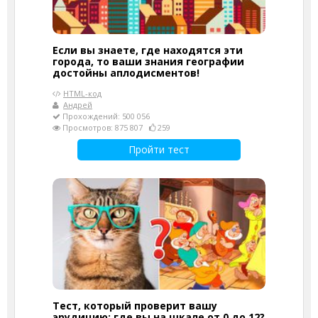
Если вы знаете, где находятся эти
города, то ваши знания географии
достойны аплодисментов!
HTML-код
Андрей
Прохождений: 500 056
Просмотров: 875 807
259
Пройти тест
Тест, который проверит вашу
эрудицию: где вы на шкале от 0 до 12?