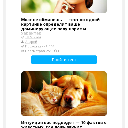
Мозг не обманешь — тест по одной
картинке определит ваше
доминирующее полушарие и
характер
HTML-код
Андрей
Прохождений: 114
Просмотров: 258
1
Пройти тест
Интуиция вас подведет — 10 фактов о
животных, где ложь звучит