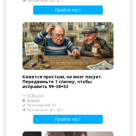
Просмотров: 435
1
Пройти тест
Кажется простым, но мозг пасует.
Передвиньте 1 спичку, чтобы
исправить 99−38=53
HTML-код
Андрей
Прохождений: 86
Просмотров: 287
0
Пройти тест