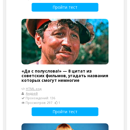
Пройти тест
«Да с полуслова!» — 8 цитат из
советских фильмов, угадать названия
которых смогут немногие
HTML-код
Андрей
Прохождений: 136
Просмотров: 297
1
Пройти тест