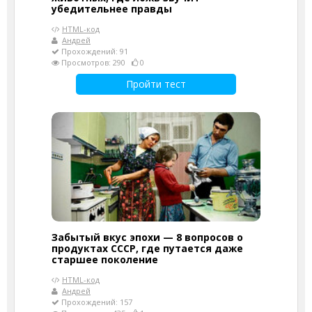
убедительнее правды
HTML-код
Андрей
Прохождений: 91
Просмотров: 290
0
Пройти тест
Забытый вкус эпохи — 8 вопросов о
продуктах СССР, где путается даже
старшее поколение
HTML-код
Андрей
Прохождений: 157