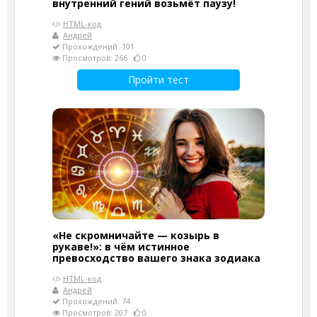
внутренний гений возьмёт паузу!
HTML-код
Андрей
Прохождений: 101
Просмотров: 266
0
Пройти тест
«Не скромничайте — козырь в
рукаве!»: в чём истинное
превосходство вашего знака зодиака
HTML-код
Андрей
Прохождений: 74
Просмотров: 207
0