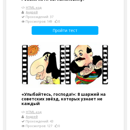
HTML-код
Андрей
Прохождений: 37
Просмотров: 149
0
Пройти тест
«Улыбайтесь, господа!»: 8 шаржей на
советских звёзд, которых узнает не
каждый
HTML-код
Андрей
Прохождений: 43
Просмотров: 127
0