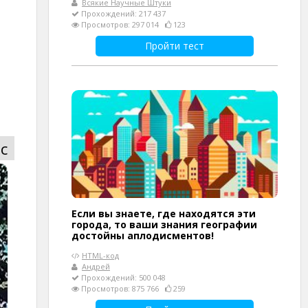
Всякие Научные Штуки
Прохождений: 217 437
Просмотров: 297 014
123
Пройти тест
с
Если вы знаете, где находятся эти
города, то ваши знания географии
достойны аплодисментов!
HTML-код
Андрей
Прохождений: 500 048
Просмотров: 875 766
259