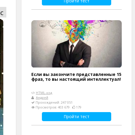
Пройти тест
с
Если вы закончите представленные 15
фраз, то вы настоящий интеллектуал!
HTML-код
Андрей
Прохождений: 247 051
Просмотров: 403 679
179
Пройти тест