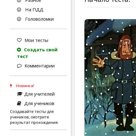
Разное
На ПДД
Головоломки
Мои тесты
Создать свой
тест
Комментарии
Новинка!
Для учителей
Для учеников
Создавайте тесты для
учеников, смотрите
результат прохождения.