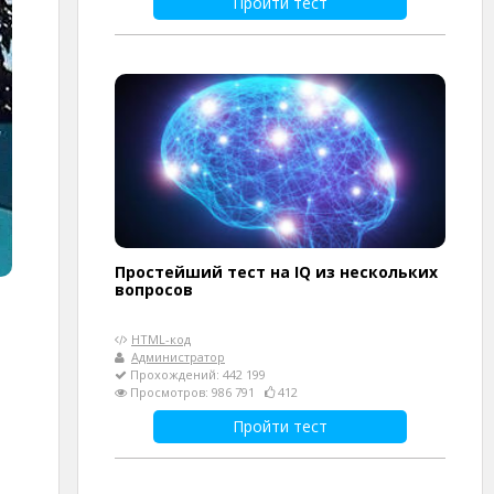
Пройти тест
Простейший тест на IQ из нескольких
вопросов
HTML-код
Администратор
Прохождений: 442 199
Просмотров: 986 791
412
Пройти тест