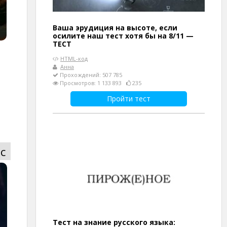
Ваша эрудиция на высоте, если
осилите наш тест хотя бы на 8/11 —
ТЕСТ
HTML-код
Анна
Прохождений: 507 785
Просмотров: 1 133 893
235
Пройти тест
с
Тест на знание русского языка: