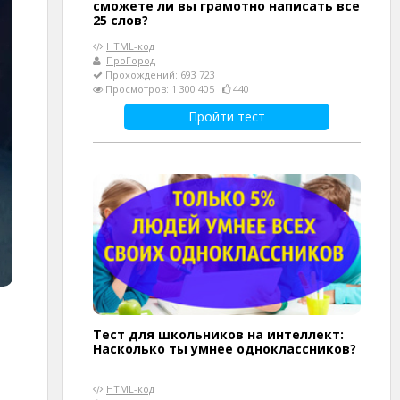
сможете ли вы грамотно написать все
25 слов?
HTML-код
ПроГород
Прохождений: 693 723
Просмотров: 1 300 405
440
Пройти тест
Тест для школьников на интеллект:
Насколько ты умнее одноклассников?
HTML-код