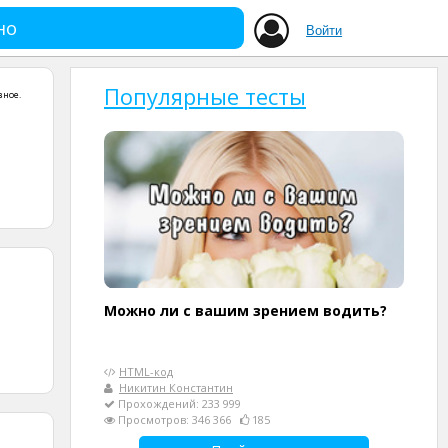
но
Войти
Популярные тесты
зное
.
Можно ли с вашим зрением водить?
HTML-код
Никитин Константин
Прохождений: 233 999
Просмотров: 346 366
185