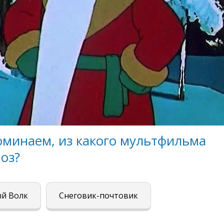
оминаем, из какого мультфильма
оз?
ый Волк
Снеговик-почтовик