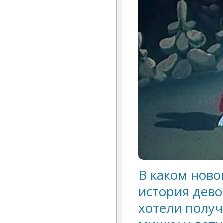
В каком нов
история дево
хотели полу