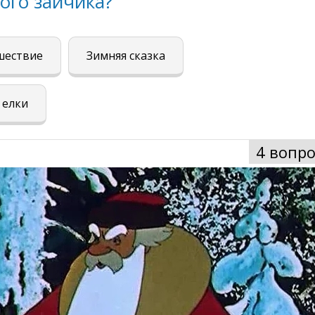
ого зайчика?
шествие
Зимняя сказка
 елки
4 вопро