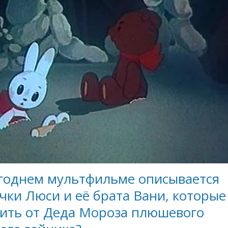
огоднем мультфильме описывается
чки Люси и её брата Вани, которые
чить от Деда Мороза плюшевого