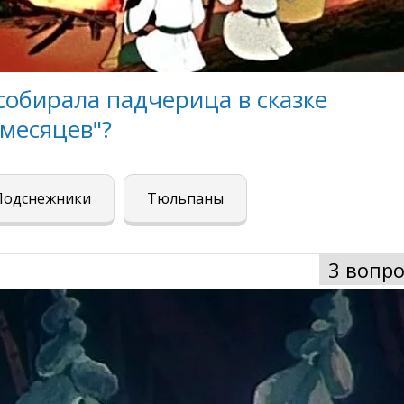
собирала падчерица в сказке
месяцев"?
Подснежники
Тюльпаны
3 вопро