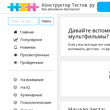
Конструктор Тестов. ру
Все абсолютно бесплатно!
Давайте вспом
Главная
мультфильмы?
Популярное
Если у вас все еще нет н
Новинки
вспомнить детство - то в
Просмотренные
Пройденные
На внимание
На iQ
Кулинарные
Психологические
Начало теста: