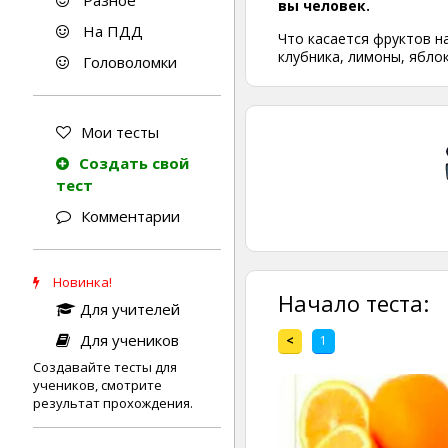
Разное
вы человек.
На ПДД
Что касается фруктов на
клубника, лимоны, ябло
Головоломки
Мои тесты
Создать свой
тест
Комментарии
Новинка!
Начало теста:
Для учителей
Для учеников
<
1
Создавайте тесты для
учеников, смотрите
результат прохождения.