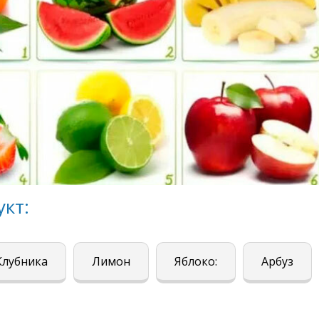
кт:
Клубника
Лимон
Яблоко:
Арбуз