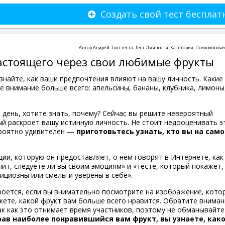
Создать свой тест бесплат
Автор
Андрей
. Тип теста:
Тест Личности
. Категория:
Психологиче
настоящего через свои любимые фрукты
знайте, как ваши предпочтения влияют на вашу личность. Какие
 внимание больше всего: апельсины, бананы, клубника, лимоны
 день, хотите знать, почему? Сейчас вы решите невероятный
ый раскроет вашу истинную личность. Не стоит недооценивать э
ероятно удивителен —
приготовьтесь узнать, кто вы на сам
ии, которую он предоставляет, о нем говорят в Интернете, как
лит, следуете ли вы своим эмоциям» и «тесте, который покажет,
ициозны или смелы и уверены в себе».
роется, если вы внимательно посмотрите на изображение, кото
ажете, какой фрукт вам больше всего нравится. Обратите вниман
ак как это отнимает время участников, поэтому не обманывайте
ав наиболее понравившийся вам фрукт, вы узнаете, как