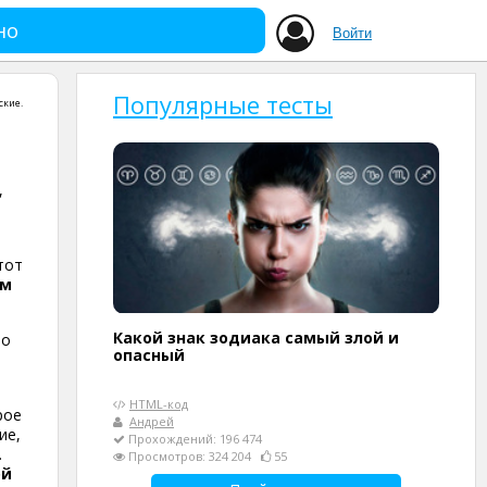
но
Войти
Популярные тесты
ские
.
,
тот
ом
Какой знак зодиака самый злой и
 о
опасный
HTML-код
рое
Андрей
ие,
Прохождений: 196 474
.
Просмотров: 324 204
55
ой