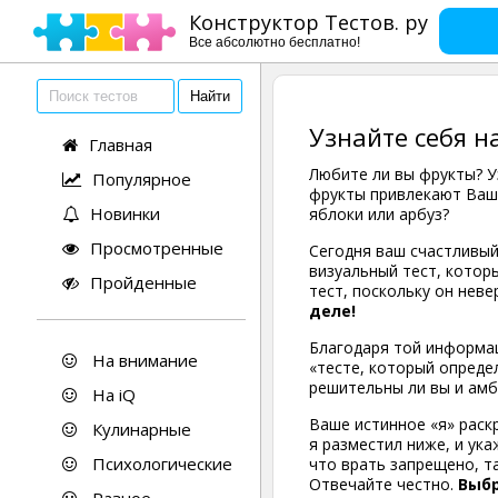
Конструктор Тестов. ру
Все абсолютно бесплатно!
Узнайте себя 
Главная
Любите ли вы фрукты? У
Популярное
фрукты привлекают Ваше
Новинки
яблоки или арбуз?
Просмотренные
Сегодня ваш счастливый
визуальный тест, котор
Пройденные
тест, поскольку он нев
деле!
Благодаря той информац
На внимание
«тесте, который опреде
решительны ли вы и амб
На iQ
Ваше истинное «я» раск
Кулинарные
я разместил ниже, и ук
Психологические
что врать запрещено, т
Отвечайте честно.
Выбр