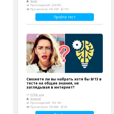
Анна
Прохождений: 224 003
Просмотров: 410 030
125
Пройти тест
Сможете ли вы набрать хотя бы 8/13 в
тесте на общие знания, не
заглядывая в интернет?
HTML-код
Андрей
Прохождений: 196 190
Просмотров: 329 880
63