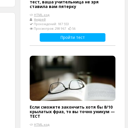
тест, ваша учительница не зря
ставила вам пятерку
HTML-код
Андрей
Прохождений: 187 553
Просмотров: 298 967
56
Пройти тест
Если сможете закончить хотя бы 8/10
крылатых фраз, то вы точно уникум —
ТЕСТ
HTML-код