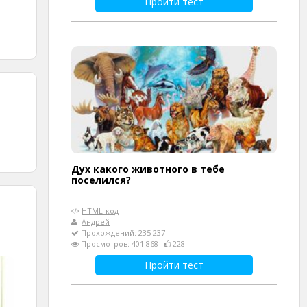
Пройти тест
Дух какого животного в тебе
поселился?
HTML-код
Андрей
Прохождений: 235 237
Просмотров: 401 868
228
Пройти тест