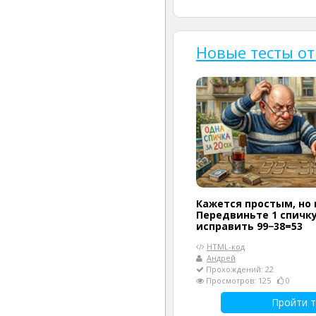
Новые тесты от
Кажется простым, но 
Передвиньте 1 спичку
исправить 99−38=53
HTML-код
Андрей
Прохождений: 22
Просмотров: 125
0
Пройти т