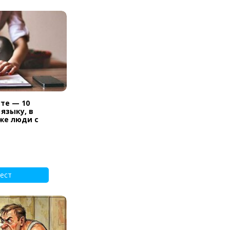
те — 10
 языку, в
же люди с
ест