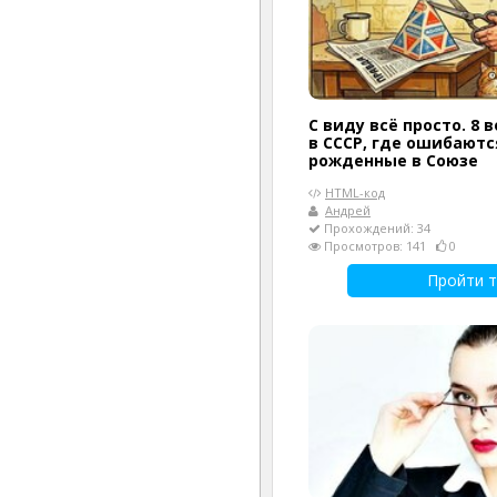
С виду всё просто. 8 
в СССР, где ошибают
рожденные в Союзе
HTML-код
Андрей
Прохождений: 34
Просмотров: 141
0
Пройти т