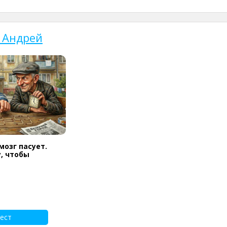
 Андрей
мозг пасует.
, чтобы
ест