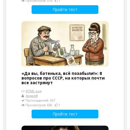
Просмотров: 314
1
Пройти тест
«Да вы, батенька, всё позабыли!»: 8
вопросов про СССР, на которых почти
все застрянут
HTML-код
Андрей
Прохождений: 367
Просмотров: 650
1
Пройти тест