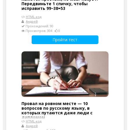
Передвиньте 1 спичку, чтобы
исправить 99−38=53
HTML-код
Андрей
Прохождений: 90
Просмотров: 304
0
Пройти тест
Провал на ровном месте — 10
вопросов по русскому языку, в
которых путаются даже люди с
дипломом
HTML-код
Андрей