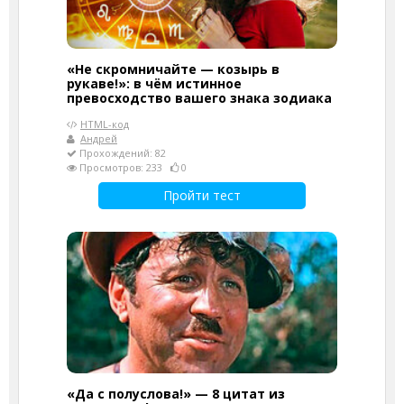
«Не скромничайте — козырь в
рукаве!»: в чём истинное
превосходство вашего знака зодиака
HTML-код
Андрей
Прохождений: 82
Просмотров: 233
0
Пройти тест
«Да с полуслова!» — 8 цитат из