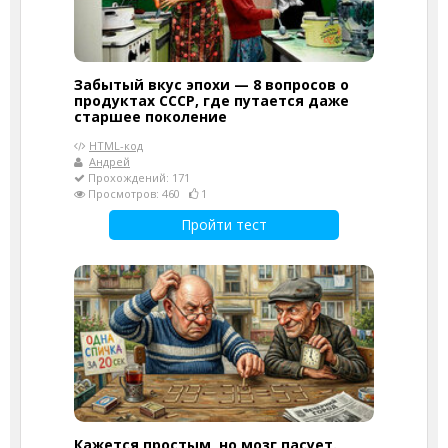
Забытый вкус эпохи — 8 вопросов о
продуктах СССР, где путается даже
старшее поколение
HTML-код
Андрей
Прохождений: 171
Просмотров: 460
1
Пройти тест
Кажется простым, но мозг пасует.