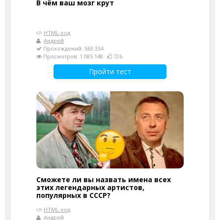
В чём ваш мозг крут
HTML-код
Андрей
Прохождений: 563 334
Просмотров: 1 085 148
726
Пройти тест
Сможете ли вы назвать имена всех
этих легендарных артистов,
популярных в СССР?
HTML-код
Андрей