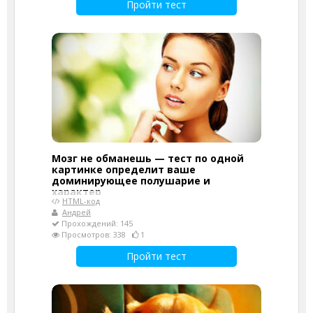
Пройти тест
Мозг не обманешь — тест по одной
картинке определит ваше
доминирующее полушарие и
характер
HTML-код
Андрей
Прохождений: 145
Просмотров: 338
1
Пройти тест