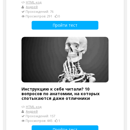
HTML-код
Андрей
Прохождений: 76
Просмотров: 291
0
Пройти тест
Инструкцию к себе читали? 10
вопросов по анатомии, на которых
спотыкаются даже отличники
HTML-код
Андрей
Прохождений: 157
Просмотров: 445
1
Пройти тест