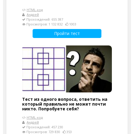
HTML-код
Андрей
Прохождений: 655 387
Просмотров: 1 132 832
1003
Пройти тест
Тест из одного вопроса, ответить на
который правильно не может почти
никто. Попробуете себя?
HTML-код
Андрей
Прохождений: 457 230
Просмотров: 729 830
353