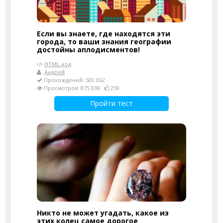
Если вы знаете, где находятся эти
города, то ваши знания географии
достойны аплодисментов!
HTML-код
Андрей
Прохождений: 500 062
Просмотров: 875 838
259
Пройти тест
Никто не может угадать, какое из
этих колец самое дорогое