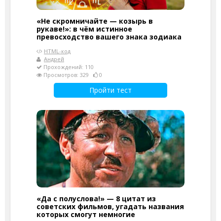
«Не скромничайте — козырь в
рукаве!»: в чём истинное
превосходство вашего знака зодиака
HTML-код
Андрей
Прохождений: 110
Просмотров: 329
0
Пройти тест
«Да с полуслова!» — 8 цитат из
советских фильмов, угадать названия
которых смогут немногие