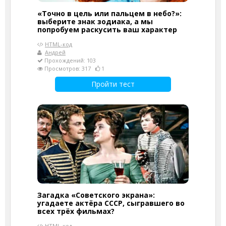
«Точно в цель или пальцем в небо?»:
выберите знак зодиака, а мы
попробуем раскусить ваш характер
HTML-код
Андрей
Прохождений: 103
Просмотров: 317
1
Пройти тест
Загадка «Советского экрана»:
угадаете актёра СССР, сыгравшего во
всех трёх фильмах?
HTML-код