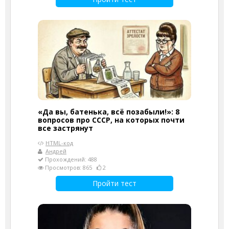
«Да вы, батенька, всё позабыли!»: 8
вопросов про СССР, на которых почти
все застрянут
HTML-код
Андрей
Прохождений: 488
Просмотров: 865
2
Пройти тест