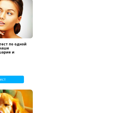
тест по одной
 ваше
шарие и
ест