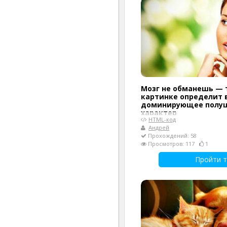
Мозг не обманешь — 
картинке определит
доминирующее полу
характер
HTML-код
Андрей
Прохождений: 58
Просмотров: 117
1
Пройти т