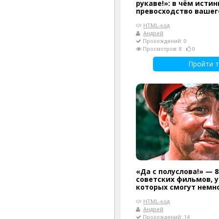
рукаве!»: в чём истин
превосходство вашег
HTML-код
Андрей
Прохождений: 0
Просмотров: 8
0
Пройти т
«Да с полуслова!» — 8
советских фильмов, 
которых смогут немн
HTML-код
Андрей
Прохождений: 14