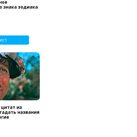
ное
о знака зодиака
ест
 цитат из
угадать названия
огие