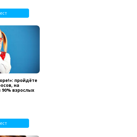
ест
оре!»: пройдёте
осов, на
 90% взрослых
ест