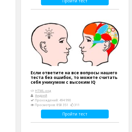
Пройти тест
Если ответите на все вопросы нашего
теста без ошибок, то можете считать
себя уникумом с высоким IQ
HTML-код
Андрей
Прохождений: 494 990
Просмотров: 858 351
311
Пройти тест