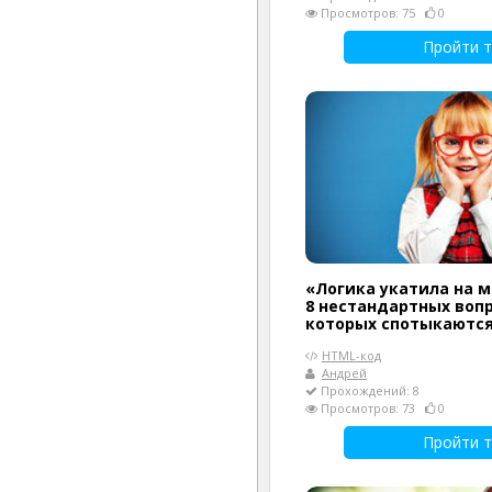
Просмотров: 75
0
Пройти т
«Логика укатила на м
8 нестандартных вопр
которых спотыкаются
HTML-код
Андрей
Прохождений: 8
Просмотров: 73
0
Пройти т