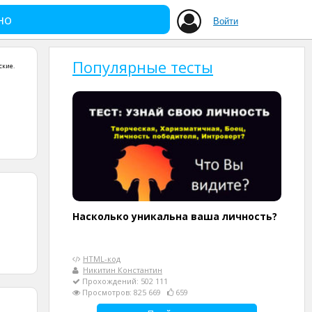
но
Войти
Популярные тесты
ские
.
Насколько уникальна ваша личность?
HTML-код
Никитин Константин
Прохождений: 502 111
Просмотров: 825 669
659