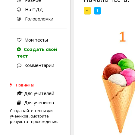
Разное
На ПДД
<
1
Головоломки
Мои тесты
Создать свой
тест
Комментарии
Новинка!
Для учителей
Для учеников
Создавайте тесты для
учеников, смотрите
результат прохождения.