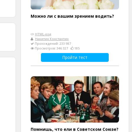
Можно ли с вашим зрением водить?
HTML-код
Никитин Константин
Прохождений: 233 987
Просмотров: 346 327
185
Пройти тест
Помнишь, что ели в Советском Союзе?