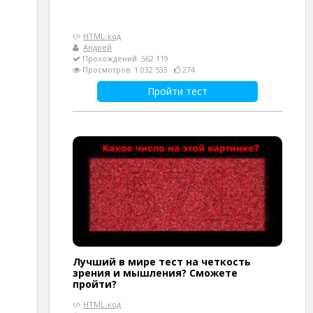
HTML-код
Андрей
Прохождений: 562 119
Просмотров: 1 032 533
274
Пройти тест
Лучший в мире тест на четкость
зрения и мышления? Сможете
пройти?
HTML-код