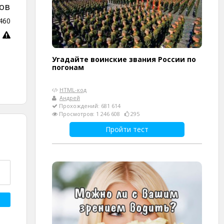
ов
460
Угадайте воинские звания России по
погонам
HTML-код
Андрей
Прохождений: 681 614
Просмотров: 1 246 608
295
Пройти тест