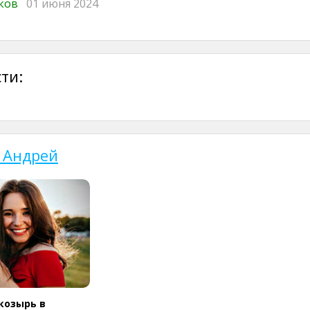
иков
01 июня 2024
ти:
 Андрей
козырь в