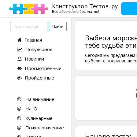
Конструктор Тестов. ру
Все абсолютно бесплатно!
Выбери морожен
Главная
тебе судьба эт
Популярное
Сегодня мы предлагаем 
Новинки
выберите понравившеес
Просмотренные
Пройденные
На внимание
На iQ
Кулинарные
Психологические
Начало теста: