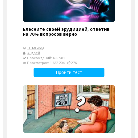
Блесните своей эрудицией, ответив
на 70% вопросов верно
HTML-код
Андрей
Прохождений: 609 981
Просмотров: 1 662 204
276
Пройти тест