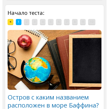
Начало теста:
<
1
2
3
4
5
6
7
8
9
10
Остров с каким названием
расположен в море Баффина?