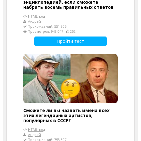
энциклопедией, если сможете
набрать восемь правильных ответов
HTML-код
Андрей
Прохождений: 551 805
Просмотров: 949 047
252
Пройти тест
Сможете ли вы назвать имена всех
этих легендарных артистов,
популярных в СССР?
HTML-код
Андрей
Прохождений: 753 307