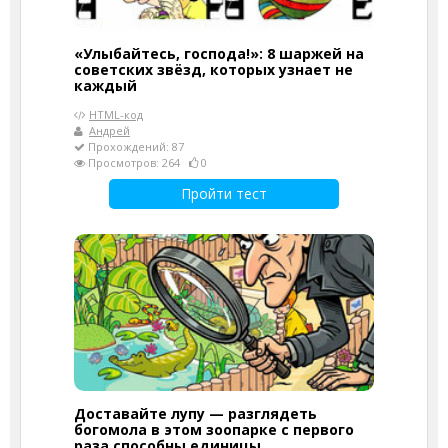
«Улыбайтесь, господа!»: 8 шаржей на
советских звёзд, которых узнает не
каждый
HTML-код
Андрей
Прохождений: 87
Просмотров: 264
0
Пройти тест
Доставайте лупу — разглядеть
богомола в этом зоопарке с первого
раза способны единицы