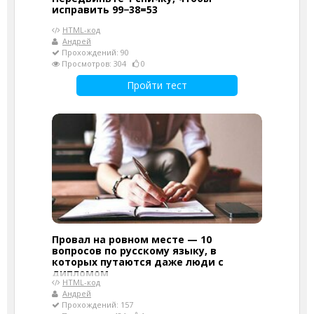
исправить 99−38=53
HTML-код
Андрей
Прохождений: 90
Просмотров: 304
0
Пройти тест
Провал на ровном месте — 10
вопросов по русскому языку, в
которых путаются даже люди с
дипломом
HTML-код
Андрей
Прохождений: 157