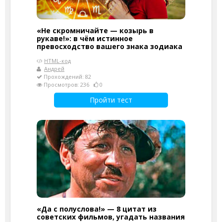
«Не скромничайте — козырь в
рукаве!»: в чём истинное
превосходство вашего знака зодиака
HTML-код
Андрей
Прохождений: 82
Просмотров: 236
0
Пройти тест
«Да с полуслова!» — 8 цитат из
советских фильмов, угадать названия