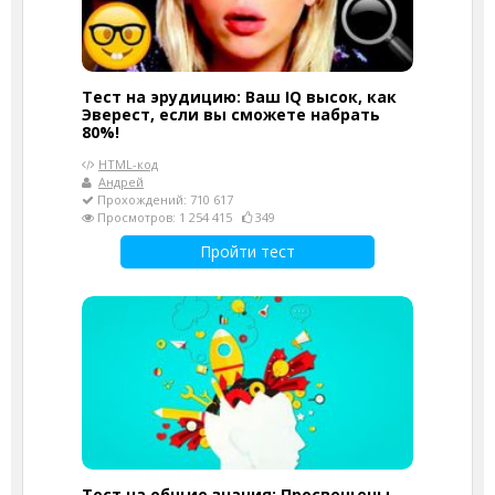
Тест на эрудицию: Ваш IQ высок, как
Эверест, если вы сможете набрать
80%!
HTML-код
Андрей
Прохождений: 710 617
Просмотров: 1 254 415
349
Пройти тест
Тест на общие знания: Просвещены