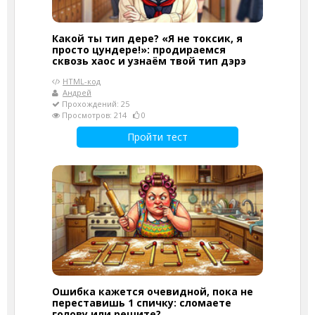
Какой ты тип дере? «Я не токсик, я
просто цундере!»: продираемся
сквозь хаос и узнаём твой тип дэрэ
HTML-код
Андрей
Прохождений: 25
Просмотров: 214
0
Пройти тест
Ошибка кажется очевидной, пока не
переставишь 1 спичку: сломаете
голову или решите?