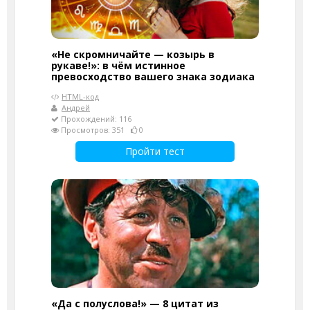
«Не скромничайте — козырь в
рукаве!»: в чём истинное
превосходство вашего знака зодиака
HTML-код
Андрей
Прохождений: 116
Просмотров: 351
0
Пройти тест
«Да с полуслова!» — 8 цитат из