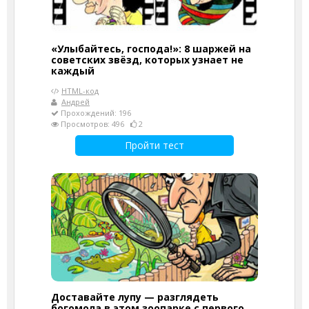
«Улыбайтесь, господа!»: 8 шаржей на
советских звёзд, которых узнает не
каждый
HTML-код
Андрей
Прохождений: 196
Просмотров: 496
2
Пройти тест
Доставайте лупу — разглядеть
богомола в этом зоопарке с первого