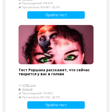
Прохождений: 478 870
Просмотров: 906 887
241
Пройти тест
Тест Роршаха расскажет, что сейчас
творится у вас в голове
HTML-код
Андрей
Прохождений: 516 895
Просмотров: 807 362
379
Пройти тест