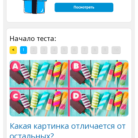
Начало теста:
<
1
2
3
4
5
6
7
8
9
10
Какая картинка отличается от
остальных?