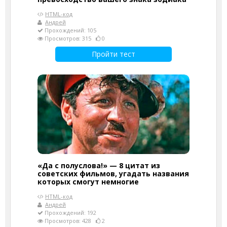
HTML-код
Андрей
Прохождений: 105
Просмотров: 315
0
Пройти тест
«Да с полуслова!» — 8 цитат из
советских фильмов, угадать названия
которых смогут немногие
HTML-код
Андрей
Прохождений: 192
Просмотров: 428
2