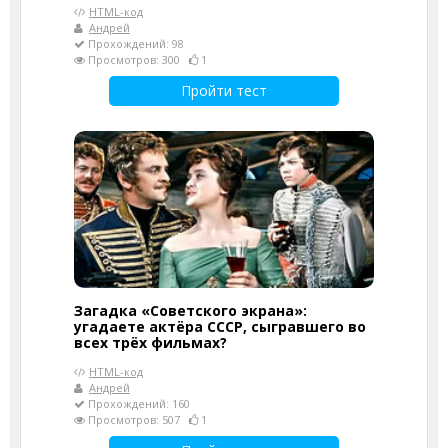
HTML-код
Андрей
Прохождений: 98
Просмотров: 300
1
Пройти тест
Загадка «Советского экрана»:
угадаете актёра СССР, сыгравшего во
всех трёх фильмах?
HTML-код
Андрей
Прохождений: 160
Просмотров: 507
1