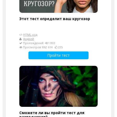
Этот тест определит ваш кругозор
HTML-код
Андрей
Прохождений: 481 003
Просмотров: 862 614
225
Пройти тест
Сможете ли вы пройти тест для
разведчиков?