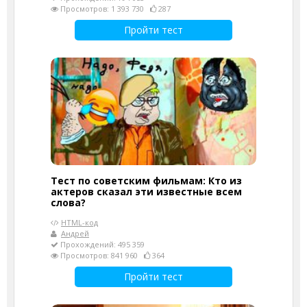
Просмотров: 1 393 730
287
Пройти тест
Тест по советским фильмам: Кто из
актеров сказал эти известные всем
слова?
HTML-код
Андрей
Прохождений: 495 359
Просмотров: 841 960
364
Пройти тест