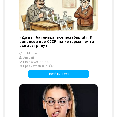
«Да вы, батенька, всё позабыли!»: 8
вопросов про СССР, на которых почти
все застрянут
HTML-код
Андрей
Прохождений: 477
Просмотров: 837
2
Пройти тест