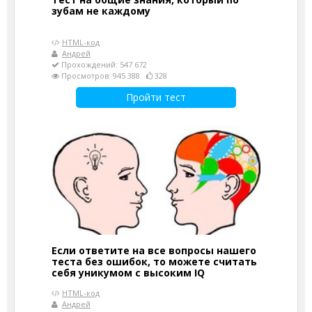
зубам не каждому
HTML-код
Андрей
Прохождений: 547 672
Просмотров: 945 388
328
Пройти тест
Если ответите на все вопросы нашего
теста без ошибок, то можете считать
себя уникумом с высоким IQ
HTML-код
Андрей