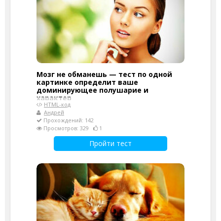
Мозг не обманешь — тест по одной
картинке определит ваше
доминирующее полушарие и
характер
HTML-код
Андрей
Прохождений: 142
Просмотров: 329
1
Пройти тест