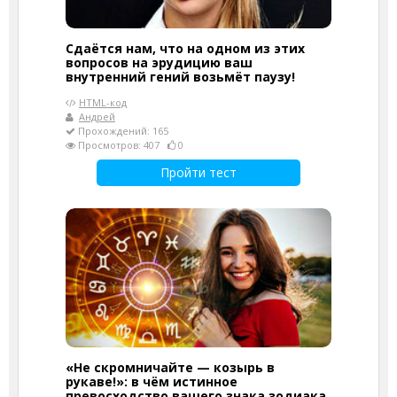
Сдаётся нам, что на одном из этих
вопросов на эрудицию ваш
внутренний гений возьмёт паузу!
HTML-код
Андрей
Прохождений: 165
Просмотров: 407
0
Пройти тест
«Не скромничайте — козырь в
рукаве!»: в чём истинное
превосходство вашего знака зодиака