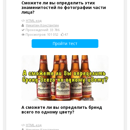
Сможете ли вы определить этих
знаменитостей по фотографии части
лица?
HTML-код
Никитин Константин
Прохождений: 33 786
Просмотров: 101 052
47
Пройти тест
А сможете ли вы определить бренд
всего по одному цвету?
HTML-код
Никитин Константин