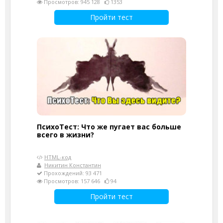
Просмотров: 945 128
1353
Пройти тест
ПсихоТест: Что же пугает вас больше
всего в жизни?
HTML-код
Никитин Константин
Прохождений: 93 471
Просмотров: 157 646
94
Пройти тест