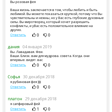
Вы розовая фея
Ваша жизнь заключается в том, чтобы любить и быть
любимой. Вы можете показаться хрупкой, потому что Вы
чувствительны и нежны, но у Вас есть глубокие духовные
силы. Вы миротворец, который хочет разрешить
конфликты, и уВас есть положительное влияние на
других.
0
0
Ответить
дания
04 января 2019
Вы. Лавадавая. Феи.
Ваши. Близк. вам для мудрова. совета. Когда. они
впервые. видят. вас
0
0
Ответить
Софья
30 декабря 2018
я рубиновая фея ))))
0
0
Ответить
платон
29 декабря 2018
я сапфировый фей
1
0
Ответить