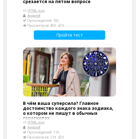
срезается на пятом вопросе
HTML-код
Андрей
Прохождений: 182
Просмотров: 403
0
Пройти тест
В чём ваша суперсила? Главное
достоинство каждого знака зодиака,
о котором не пишут в обычных
гороскопах
HTML-код
Андрей
Прохождений: 116
Просмотров: 274
0