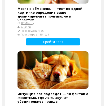
Мозг не обманешь — тест по одной
картинке определит ваше
доминирующее полушарие и
характер
HTML-код
Андрей
Прохождений: 56
Просмотров: 115
1
Пройти тест
Интуиция вас подведет — 10 фактов о
животных, где ложь звучит
убедительнее правды