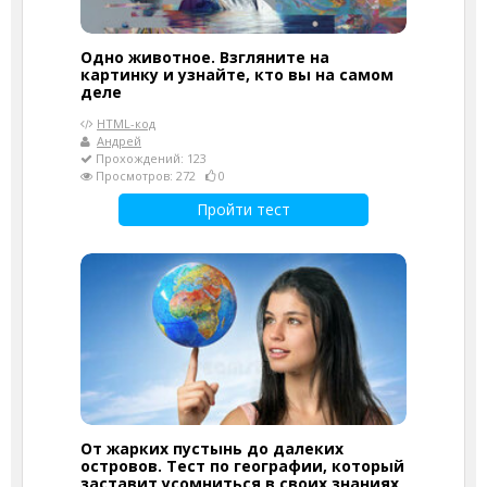
Одно животное. Взгляните на
картинку и узнайте, кто вы на самом
деле
HTML-код
Андрей
Прохождений: 123
Просмотров: 272
0
Пройти тест
От жарких пустынь до далеких
островов. Тест по географии, который
заставит усомниться в своих знаниях