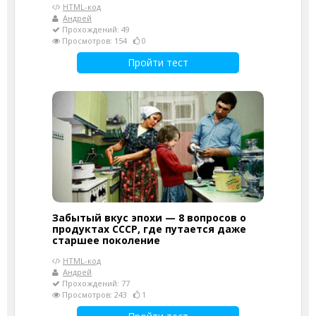
HTML-код
Андрей
Прохождений: 49
Просмотров: 154
0
Пройти тест
Забытый вкус эпохи — 8 вопросов о
продуктах СССР, где путается даже
старшее поколение
HTML-код
Андрей
Прохождений: 77
Просмотров: 243
1