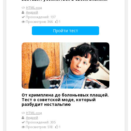
HTML-код
Андрей
Прохождений: 137
Просмотров: 366
1
Пройти тест
От кримплена до болоньевых плащей.
Тест о советской моде, который
разбудит ностальгию
HTML-код
Андрей
Прохождений: 305
Просмотров: 518
1