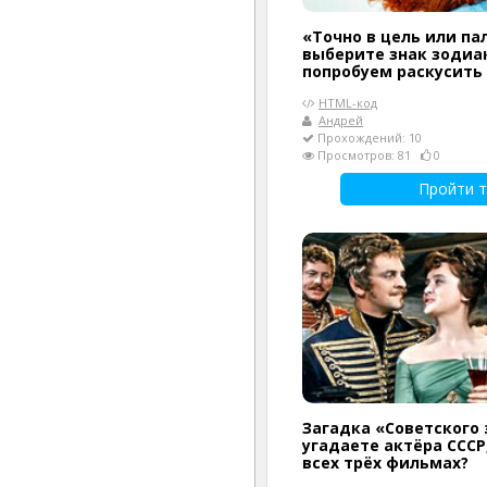
«Точно в цель или па
выберите знак зодиак
попробуем раскусить
HTML-код
Андрей
Прохождений: 10
Просмотров: 81
0
Пройти т
Загадка «Советского 
угадаете актёра СССР
всех трёх фильмах?