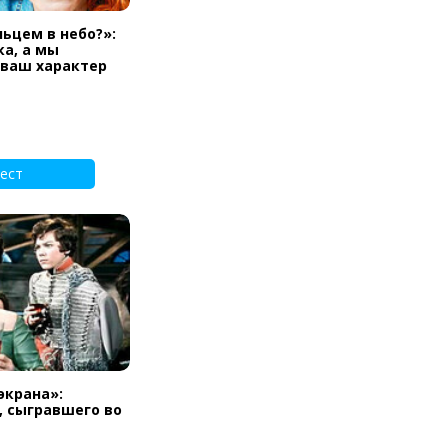
льцем в небо?»:
а, а мы
 ваш характер
ест
экрана»:
, сыгравшего во