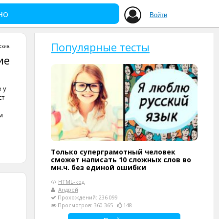
но
Войти
Популярные тесты
ские
.
ие
 у
ст
м
Только суперграмотный человек
сможет написать 10 сложных слов во
мн.ч. без единой ошибки
HTML-код
Андрей
Прохождений: 236 099
Просмотров: 360 365
148