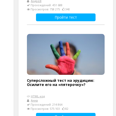
Андрей
Прохождений: 451 688
Просмотров: 758 275
340
Пройти тест
Суперсложный тест на эрудицию:
Осилите его на «пятерочку»?
HTML-код
Анна
Прохождений: 214 864
Просмотров: 575 103
82