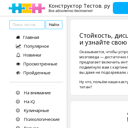
Конструктор Тестов. ру
Все абсолютно бесплатно!
Стойкость, дис
Главная
и узнайте свою
Популярное
Оказывается, чтобы устр
Новинки
мозговеда — достаточно 
предлагает включить инт
Просмотренные
подмигнуло вам с картинк
Пройденные
вы даже не подозревали, 
Ну что, польём наши какту
титан?
На внимание
На iQ
Кулинарные
Психологические