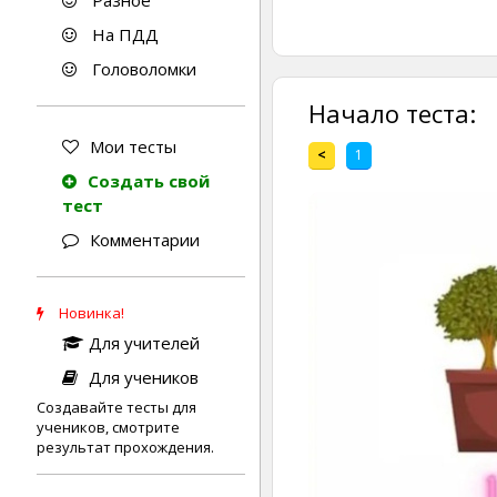
Разное
На ПДД
Головоломки
Начало теста:
Мои тесты
<
1
Создать свой
тест
Комментарии
Новинка!
Для учителей
Для учеников
Создавайте тесты для
учеников, смотрите
результат прохождения.