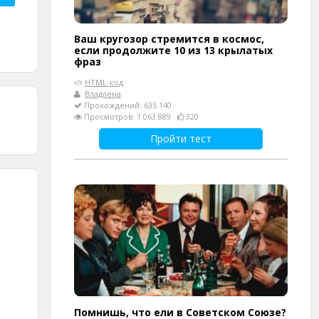
Ваш кругозор стремится в космос,
если продолжите 10 из 13 крылатых
фраз
HTML-код
Владлена
Прохождений: 635 140
Просмотров: 1 063 889
320
Пройти тест
Помнишь, что ели в Советском Союзе?