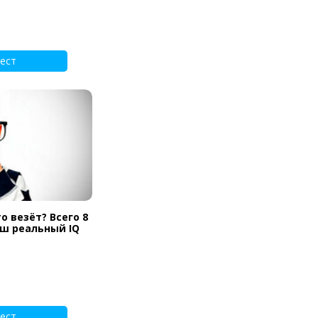
ест
о везёт? Всего 8
аш реальный IQ
ест