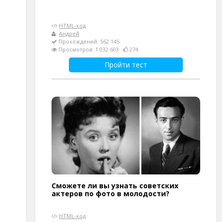
HTML-код
Андрей
Прохождений: 562 145
Просмотров: 1 032 603
274
Пройти тест
Сможете ли вы узнать советских
актеров по фото в молодости?
HTML-код