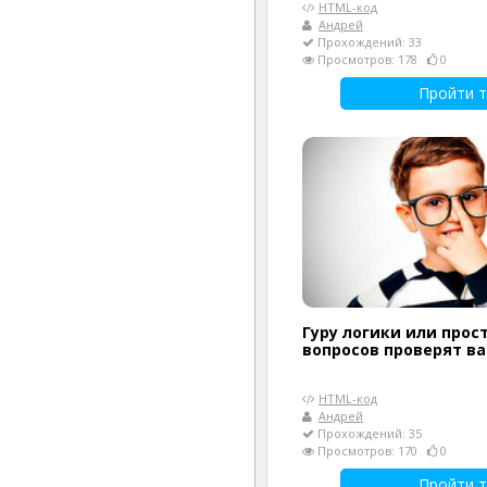
HTML-код
Андрей
Прохождений: 33
Просмотров: 178
0
Пройти т
Гуру логики или прост
вопросов проверят в
HTML-код
Андрей
Прохождений: 35
Просмотров: 170
0
Пройти т