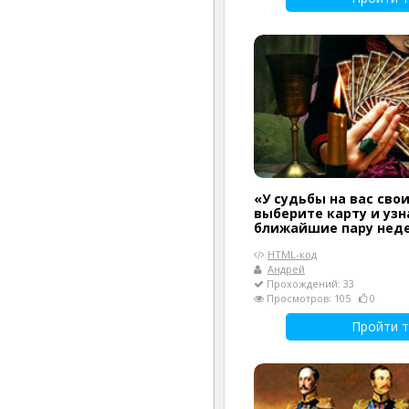
«У судьбы на вас сво
выберите карту и узн
ближайшие пару нед
HTML-код
Андрей
Прохождений: 33
Просмотров: 105
0
Пройти т