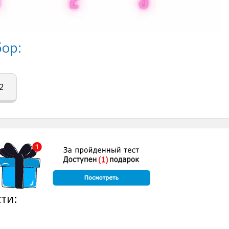
ор:
2
ти: