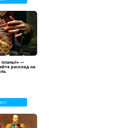
и планы!» —
айте расклад на
ель
ест