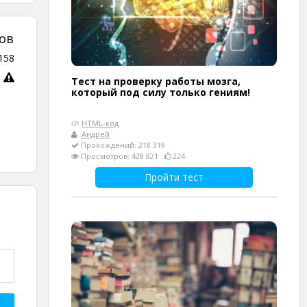
ов
158
Тест на проверку работы мозга,
который под силу только гениям!
HTML-код
Андрей
Прохождений: 218 319
Просмотров: 428 821
224
Пройти тест