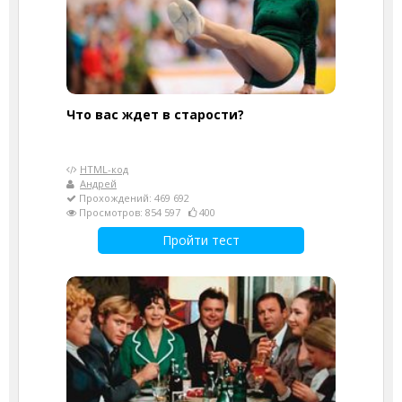
Что вас ждет в старости?
HTML-код
Андрей
Прохождений: 469 692
Просмотров: 854 597
400
Пройти тест