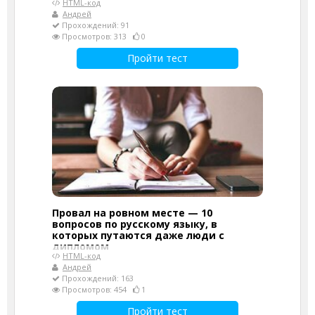
HTML-код
Андрей
Прохождений: 91
Просмотров: 313
0
Пройти тест
Провал на ровном месте — 10
вопросов по русскому языку, в
которых путаются даже люди с
дипломом
HTML-код
Андрей
Прохождений: 163
Просмотров: 454
1
Пройти тест