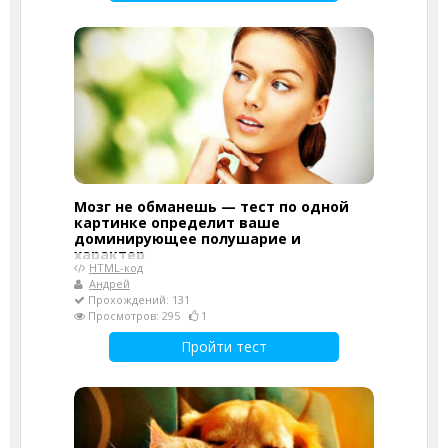
Мозг не обманешь — тест по одной
картинке определит ваше
доминирующее полушарие и
характер
HTML-код
Андрей
Прохождений: 131
Просмотров: 295
1
Пройти тест