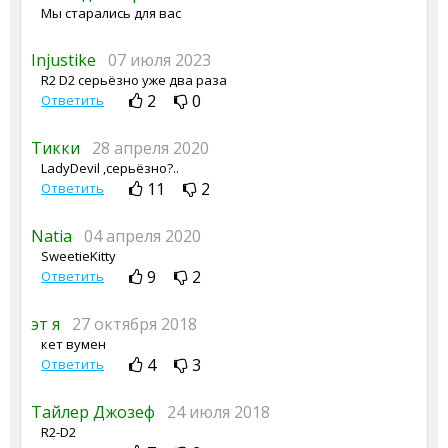
Мы старались для вас
Injustike
07 июля 2023
R2 D2 серьёзно уже два раза
2
0
Ответить
Тикки
28 апреля 2020
LadyDevil ,серьёзно?..
11
2
Ответить
Natia
04 апреля 2020
SweetieKitty
9
2
Ответить
эт я
27 октября 2018
кет вумен
4
3
Ответить
Тайлер Джозеф
24 июля 2018
R2-D2