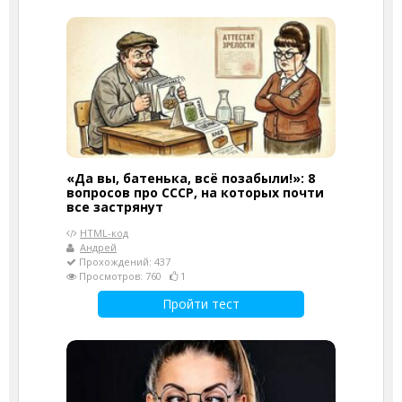
«Да вы, батенька, всё позабыли!»: 8
вопросов про СССР, на которых почти
все застрянут
HTML-код
Андрей
Прохождений: 437
Просмотров: 760
1
Пройти тест