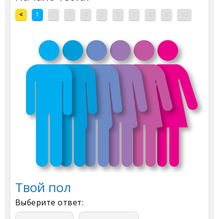
<
1
2
3
4
5
6
7
8
9
10
Твой пол
Выберите ответ: