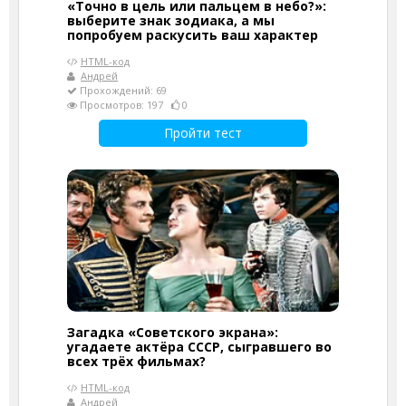
«Точно в цель или пальцем в небо?»:
выберите знак зодиака, а мы
попробуем раскусить ваш характер
HTML-код
Андрей
Прохождений: 69
Просмотров: 197
0
Пройти тест
Загадка «Советского экрана»:
угадаете актёра СССР, сыгравшего во
всех трёх фильмах?
HTML-код
Андрей