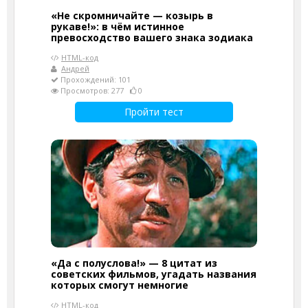
«Не скромничайте — козырь в
рукаве!»: в чём истинное
превосходство вашего знака зодиака
HTML-код
Андрей
Прохождений: 101
Просмотров: 277
0
Пройти тест
«Да с полуслова!» — 8 цитат из
советских фильмов, угадать названия
которых смогут немногие
HTML-код