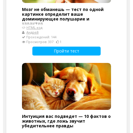
Мозг не обманешь — тест по одной
картинке определит ваше
доминирующее полушарие и
характер
HTML-код
Андрей
Прохождений: 144
Просмотров: 337
1
Пройти тест
Интуиция вас подведет — 10 фактов о
животных, где ложь звучит
убедительнее правды