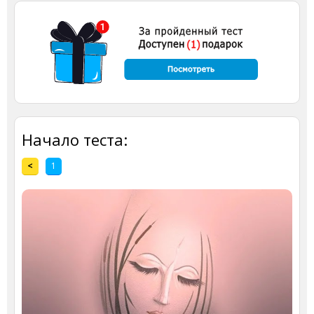
Начало теста:
<
1