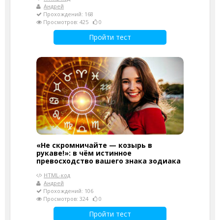
Андрей
Прохождений: 168
Просмотров: 425
0
Пройти тест
«Не скромничайте — козырь в
рукаве!»: в чём истинное
превосходство вашего знака зодиака
HTML-код
Андрей
Прохождений: 106
Просмотров: 324
0
Пройти тест