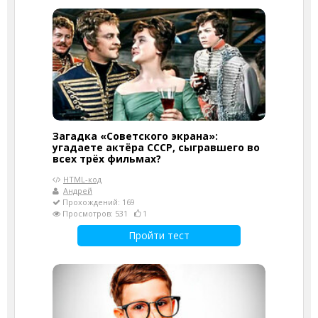
Загадка «Советского экрана»:
угадаете актёра СССР, сыгравшего во
всех трёх фильмах?
HTML-код
Андрей
Прохождений: 169
Просмотров: 531
1
Пройти тест