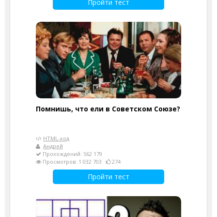
Пройти тест
Помнишь, что ели в Советском Союзе?
HTML-код
Андрей
Прохождений: 562 179
Просмотров: 1 032 703
274
Пройти тест