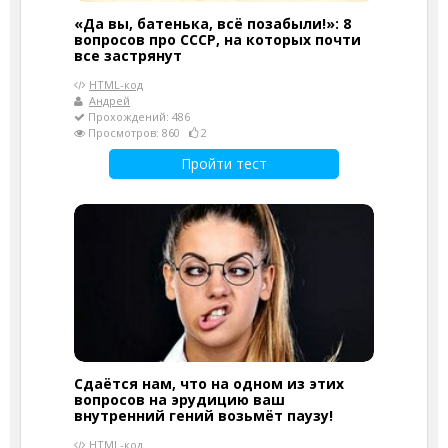
«Да вы, батенька, всё позабыли!»: 8
вопросов про СССР, на которых почти
все застрянут
HTML-код
Андрей
Прохождений: 486
Просмотров: 860
2
Пройти тест
Сдаётся нам, что на одном из этих
вопросов на эрудицию ваш
внутренний гений возьмёт паузу!
HTML-код