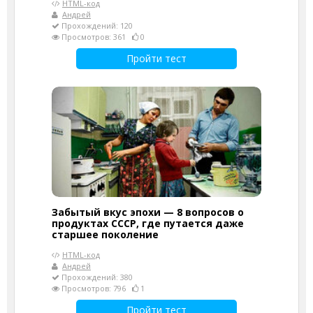
HTML-код
Андрей
Прохождений: 120
Просмотров: 361
0
Пройти тест
Забытый вкус эпохи — 8 вопросов о
продуктах СССР, где путается даже
старшее поколение
HTML-код
Андрей
Прохождений: 380
Просмотров: 796
1
Пройти тест