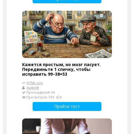
Кажется простым, но мозг пасует.
Передвиньте 1 спичку, чтобы
исправить 99−38=53
HTML-код
Андрей
Прохождений: 96
Просмотров: 334
0
Пройти тест