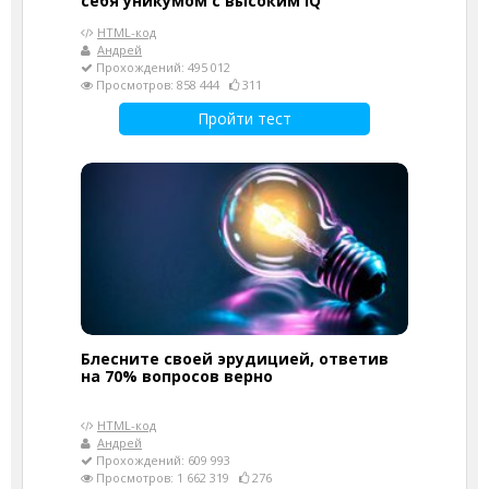
себя уникумом с высоким IQ
HTML-код
Андрей
Прохождений: 495 012
Просмотров: 858 444
311
Пройти тест
Блесните своей эрудицией, ответив
на 70% вопросов верно
HTML-код
Андрей
Прохождений: 609 993
Просмотров: 1 662 319
276