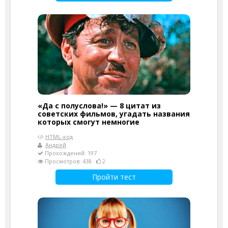
«Да с полуслова!» — 8 цитат из
советских фильмов, угадать названия
которых смогут немногие
HTML-код
Андрей
Прохождений: 197
Просмотров: 438
2
Пройти тест