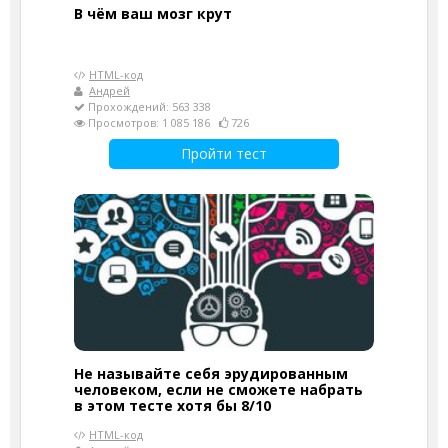
В чём ваш мозг крут
HTML-код
Андрей
Прохождений: 563 338
Просмотров: 1 085 186
726
Пройти тест
Не называйте себя эрудированным
человеком, если не сможете набрать
в этом тесте хотя бы 8/10
HTML-код