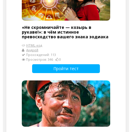
«Не скромничайте — козырь в
рукаве!»: в чём истинное
превосходство вашего знака зодиака
HTML-код
Андрей
Прохождений: 113
Просмотров: 346
0
Пройти тест