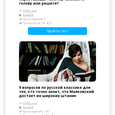
голову или решите?
HTML-код
Андрей
Прохождений: 9
Просмотров: 74
0
Пройти тест
9 вопросов по русской классике для
тех, кто точно знает, что Маяковский
достает из широких штанин
HTML-код
Андрей
Прохождений: 718