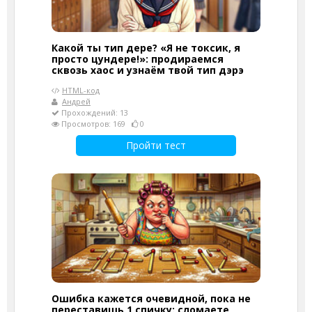
Какой ты тип дере? «Я не токсик, я
просто цундере!»: продираемся
сквозь хаос и узнаём твой тип дэрэ
HTML-код
Андрей
Прохождений: 13
Просмотров: 169
0
Пройти тест
Ошибка кажется очевидной, пока не
переставишь 1 спичку: сломаете