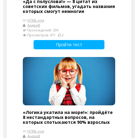
«Да с полуслова!» — 8 цитат из
советских фильмов, угадать названия
которых смогут немногие
HTML-код
Андрей
Прохождений: 209
Просмотров: 471
2
Пройти тест
«Логика укатила на море!»: пройдёте
8 нестандартных вопросов, на
которых спотыкаются 90% взрослых
HTML-код
Андрей