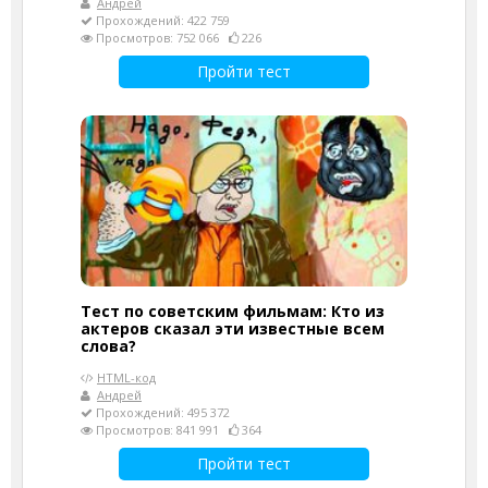
Андрей
Прохождений: 422 759
Просмотров: 752 066
226
Пройти тест
Тест по советским фильмам: Кто из
актеров сказал эти известные всем
слова?
HTML-код
Андрей
Прохождений: 495 372
Просмотров: 841 991
364
Пройти тест