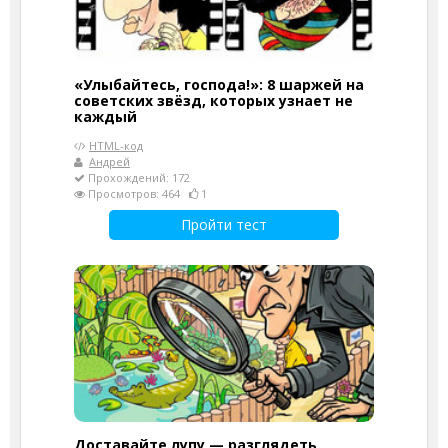
«Улыбайтесь, господа!»: 8 шаржей на
советских звёзд, которых узнает не
каждый
HTML-код
Андрей
Прохождений: 172
Просмотров: 464
1
Пройти тест
Доставайте лупу — разглядеть