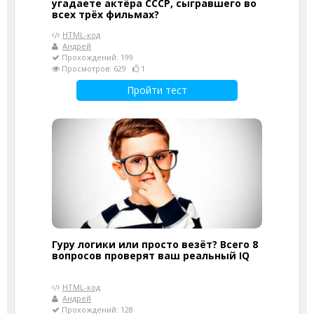
угадаете актёра СССР, сыгравшего во
всех трёх фильмах?
HTML-код
Андрей
Прохождений: 199
Просмотров: 629
1
Пройти тест
Гуру логики или просто везёт? Всего 8
вопросов проверят ваш реальный IQ
HTML-код
Андрей
Прохождений: 128