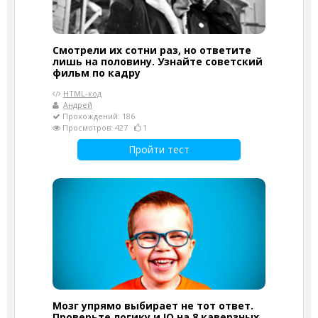
Смотрели их сотни раз, но ответите
лишь на половину. Узнайте советский
фильм по кадру
HTML-код
Андрей
Прохождений: 186
Просмотров: 427
1
Пройти тест
Мозг упрямо выбирает не тот ответ.
Проверьте логику и IQ на 8 каверзных