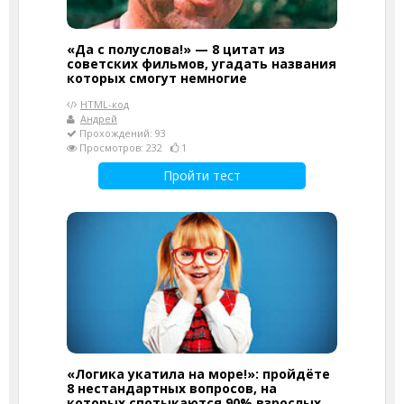
«Да с полуслова!» — 8 цитат из
советских фильмов, угадать названия
которых смогут немногие
HTML-код
Андрей
Прохождений: 93
Просмотров: 232
1
Пройти тест
«Логика укатила на море!»: пройдёте
8 нестандартных вопросов, на
которых спотыкаются 90% взрослых