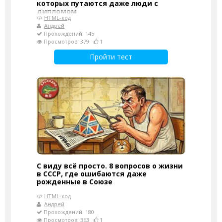
которых путаются даже люди с
дипломом
HTML-код
Андрей
Прохождений: 145
Просмотров: 379
1
Пройти тест
С виду всё просто. 8 вопросов о жизни
в СССР, где ошибаются даже
рожденные в Союзе
HTML-код
Андрей
Прохождений: 180
Просмотров: 363
1