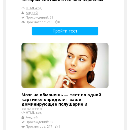
HTML-код
Андрей
Прохождений: 39
Просмотров: 216
0
Пройти тест
Мозг не обманешь — тест по одной
картинке определит ваше
доминирующее полушарие и
характер
HTML-код
Андрей
Прохождений: 92
Просмотров: 217
1