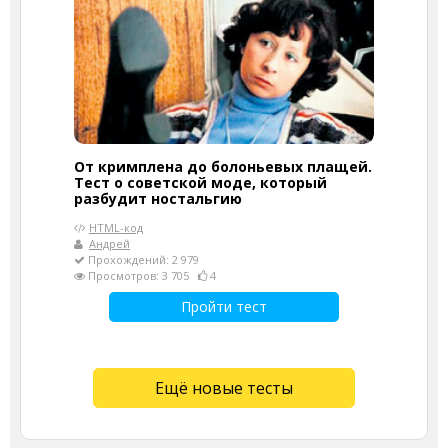
От кримплена до болоньевых плащей.
Тест о советской моде, который
разбудит ностальгию
HTML-код
Андрей
Прохождений: 2 979
Просмотров: 3 705
4
Пройти тест
Ещё новые тесты