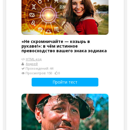
«Не скромничайте — козырь в
рукаве!»: в чём истинное
превосходство вашего знака зодиака
HTML-код
Андрей
Прохождений: 44
Просмотров: 150
0
Пройти тест