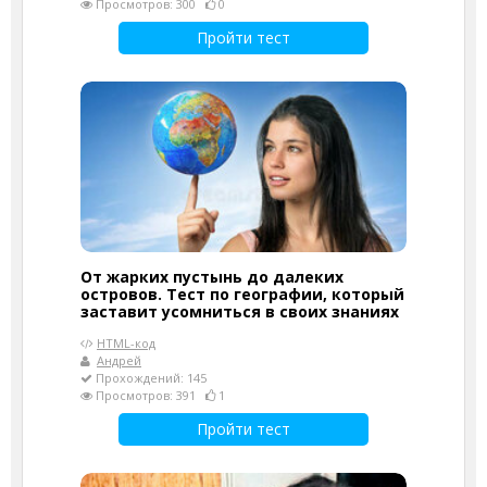
Просмотров: 300
0
Пройти тест
От жарких пустынь до далеких
островов. Тест по географии, который
заставит усомниться в своих знаниях
HTML-код
Андрей
Прохождений: 145
Просмотров: 391
1
Пройти тест