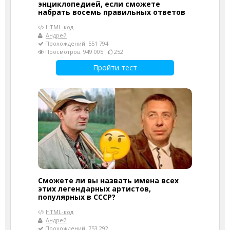
энциклопедией, если сможете
набрать восемь правильных ответов
HTML-код
Андрей
Прохождений: 551 794
Просмотров: 949 005
252
Пройти тест
Сможете ли вы назвать имена всех
этих легендарных артистов,
популярных в СССР?
HTML-код
Андрей
Прохождений: 753 292